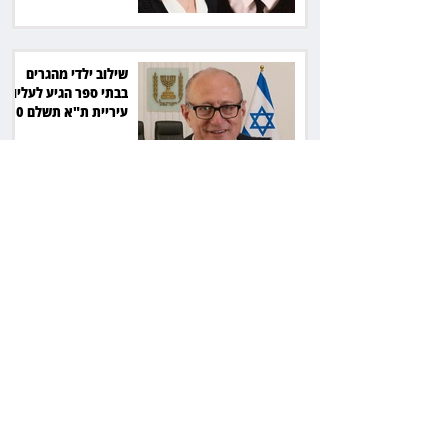
שילוב ילדי מהגרים
בבתי ספר הגיע לעליון:
עיריית ת"א תשלם 30
אלף שקל הוצאות
אחרי הפסילה: גידי גוב
מגיע לפשרה בתאונה,
והפניקס תשלם כ־30
אלף שקל
תכנים מגיל 18 בשעות
היום: לקוחות הוט
יקבלו פיצוי ב־4 מיליון