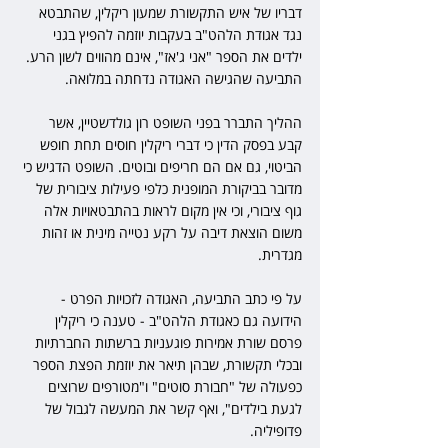
דבריו של איש התקשורת שמעון ריקלין, שהתבטא 
נגד אגודת הלהט"ב בעקבות יוזמה להפיץ בגני 
ילדים את הספר "אני ג'אז", אינם מהווים לשון הרע. 
התביעה שהגישה האגודה נדחתה במלואה.
ההליך התברר בפני השופט רון גולדשטיין, אשר 
קבע בפסק הדין כי דברי ריקלין חוסים תחת חופש 
הביטוי, גם אם הם חריפים ובוטים. השופט הדגיש כי 
מדובר בביקורת המופנית כלפי פעילות ציבורית של 
גוף ציבורי, וכי אין מקום לראות בהתבטאויות אלה 
משום הוצאת דיבה על רקע נטייה מינית או זהות 
מגדרית.
על פי כתב התביעה, האגודה לזכויות הפרט - 
הידועה גם כאגודת הלהט"ב - טענה כי ריקלין 
פרסם שורת אמירות פוגעניות ברשתות החברתיות 
ובכלי תקשורת, שבהן תיאר את יוזמת הפצת הספר 
כפעולה של "חבורת סוטים" ו"מטורפים שרוצים 
לגעת בילדים", ואף קשר את המעשה לגבול של 
פדופיליה.