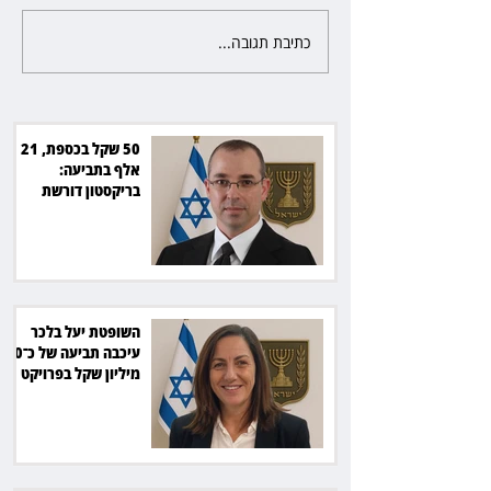
כתיבת תגובה...
השופטת יעל בלכר עיכבה תביעה
את חדשות 12 ועמרי מניב ב־150
של כ־40 מיליון שקל בפרויקט
סולארי
50 שקל בכספת, 21
אלף בתביעה:
בריקסטון דורשת
תשלום על עיכוב בפינוי
השופטת יעל בלכר
עיכבה תביעה של כ־40
מיליון שקל בפרויקט
סולארי