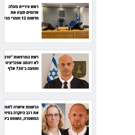
ראש עיריית מעלה
אדומים תובע את
חדשות 12 ועמרי מניב
ב־150 אלף שקל
רשת המרפאות "טרם"
לא זיהתה אפנדיציט -
ותפצה ב־736 אלף
שקל
הרשמת אישרה לתפוס
את רכב היוקרה בסיוע
המשטרה, השופט ביטל
את המהלך