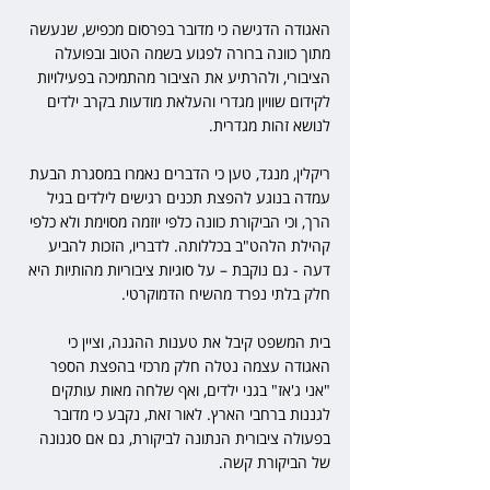
האגודה הדגישה כי מדובר בפרסום מכפיש, שנעשה 
מתוך כוונה ברורה לפגוע בשמה הטוב ובפועלה 
הציבורי, ולהרתיע את הציבור מהתמיכה בפעילויות 
לקידום שוויון מגדרי והעלאת מודעות בקרב ילדים 
לנושא זהות מגדרית.
ריקלין, מנגד, טען כי הדברים נאמרו במסגרת הבעת 
עמדה בנוגע להפצת תכנים רגישים לילדים בגיל 
הרך, וכי הביקורת כוונה כלפי יוזמה מסוימת ולא כלפי 
קהילת הלהט"ב בכללותה. לדבריו, הזכות להביע 
דעה - גם נוקבת – על סוגיות ציבוריות מהותיות היא 
חלק בלתי נפרד מהשיח הדמוקרטי.
בית המשפט קיבל את טענות ההגנה, וציין כי 
האגודה עצמה נטלה חלק מרכזי בהפצת הספר 
"אני ג'אז" בגני ילדים, ואף שלחה מאות עותקים 
לגננות ברחבי הארץ. לאור זאת, נקבע כי מדובר 
בפעולה ציבורית הנתונה לביקורת, גם אם סגנונה 
של הביקורת קשה.