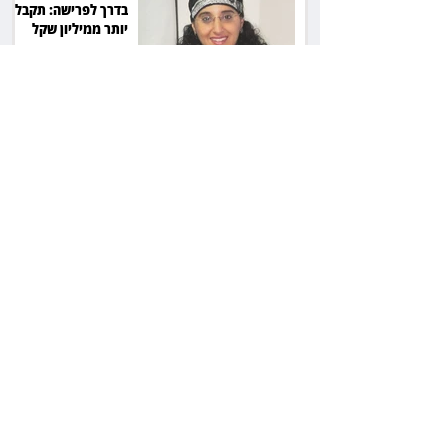
בדרך לפרישה: תקבל
יותר ממיליון שקל
מהמדינה
50 שקל בכספת, 21
אלף בתביעה:
בריקסטון דורשת
תשלום על עיכוב בפינוי
השופטת יעל בלכר
עיכבה תביעה של כ־40
מיליון שקל בפרויקט
סולארי