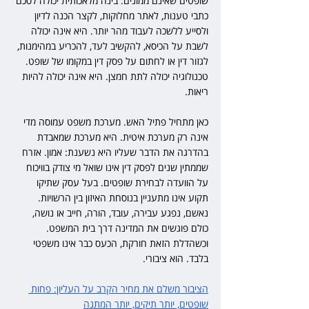
שופטים שאינם ממונים. בינה מלאכותית יכולה לסכם 
כתבי טענות, לאתר מחלוקות, לקצר הכנה לדיון 
ולסייע ללשכה לעבוד מהר יותר. היא אינה יכולה 
לשבת על הכיסא, להקשיב לעד, להכריע במהימנות, 
לגזור דין או לחתום על פסק דין במקומו של שופט. 
טכנולוגיה יכולה לתת חמצן. היא אינה יכולה להיות 
ריאות.
כאן מתחיל פתיל האש. מערכת משפט עמוסה מדי 
אינה רק מערכת איטית. היא מערכת שמאבדת 
בהדרגה את הדבר שעליו היא נשענת: אמון. אזרח 
שממתין שנים לפסק דין אינו שואל מי צודק בוויכוח 
על הוועדה לבחירת שופטים. בעל עסק שתיקו 
תקוע אינו מתעניין בנוסחת האיזון בין הרשויות. 
נאשם, נפגע עבירה, עובד, הורה, חייב או נושה, 
כולם פוגשים את המדינה דרך בית המשפט. 
וכשהדלת הזאת חורקת, הכעס כבר אינו משפטי 
בלבד. הוא ציבורי.
הציבור משלם את מחיר הקרב על העליון: פחות 
שופטים, יותר תיקים, יותר המתנה