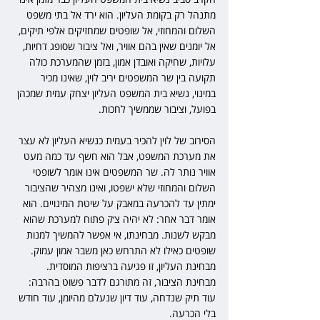
מתנהל רק בקומת העליון. הוא ירד אל בתי משפט 
השלום והמחוזי, אל שופטים שמחזיקים אלפי תיקים, 
אל יומנים שאין בהם אוויר, ואל ציבור שסופג דחיות, 
עלויות, שחיקה ואובדן אמון, בזמן שהמערכת כולה 
תקועה בין שר המשפטים יריב לוין, שאינו מכיר 
במינוי, נשיא בית המשפט העליון יצחק עמית שמכהן 
בפועל, וציבור שממשיך לחכות.
הסירוב של לוין להכיר בעמית כנשיא העליון לא עצר 
את מערכת המשפט, אבל הוא חשף עד כמה מעט 
אוויר נותר לה. שר המשפטים אינו אומר לשופטי 
השלום והמחוזי שלא ישפטו, ואינו מצהיר שהציבור 
ימתין עד להכרעה במאבק על שיטת המינויים. הוא 
אומר דבר אחר: לא יהיה צ׳ק פתוח למערכת שהוא 
מבקש לשנות. מבחינתו, אי אפשר להמשיך למנות 
שופטים כאילו לא התרחש כאן משבר אמון עמוק. 
מבחינת העליון, זו פגיעה ברציפות המוסדית. 
מבחינת הציבור, זה מתורגם לדבר פשוט בהרבה: 
עוד תיק שנדחה, עוד דיון שנעלם מהיומן, עוד חודש 
בלי הכרעה.