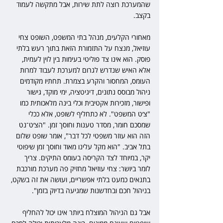
שהמערכת רוצה לתת שירות, אבל מתקשה לעמוד 
בקצב.
מאחורי הקלעים, מנהל בתי המשפט, השופט צחי 
עוזיאל, מנצח על התזמורת הזאת בתוך רעש בלתי 
פוסק. הוא אינו צד פוליטי בעימות בין לוין לעמית, 
אלא האיש שנדרש לגרום למערכת לעבוד למרות 
העומס, המחסור והקרע בצמרת. תחתיו מקודמים 
ניהול מבוסס נתונים, דיגיטציה, ימי מוקד, גישור 
ופישור, מזכירות אקטיבית וכלי בינה מלאכותית כמו 
"צ׳ט המשפט". לא כתחליף לשופט, אלא ככלי 
שמסכם חומר, מסדר טענות וחוסך זמן. "הצ׳ט־נט 
הזה הוא עוזר משפטי לכל דבר", אומר שופט שלום 
בתל אביב. "הוא מקל עלינו מאוד וחוסך זמן שיפוטי 
יקר, במיוחד לצד הקריסה בעומס התיקים. צריך 
לומר ביושר: צחי עוזיאל מחזיק פה מערכת מורכבת 
בתנאים כמעט בלתי אפשריים, ועושה את זה בשקט, 
בניהול חכם ובחדשנות שמגיעה בדיוק בזמן".
אבל גם הניהול המוצלח ביותר אינו יכול להחליף 