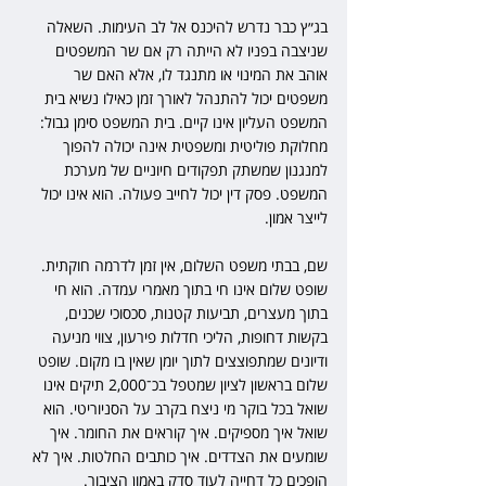
בג״ץ כבר נדרש להיכנס אל לב העימות. השאלה 
שניצבה בפניו לא הייתה רק אם שר המשפטים 
אוהב את המינוי או מתנגד לו, אלא האם שר 
משפטים יכול להתנהל לאורך זמן כאילו נשיא בית 
המשפט העליון אינו קיים. בית המשפט סימן גבול: 
מחלוקת פוליטית ומשפטית אינה יכולה להפוך 
למנגנון שמשתק תפקודים חיוניים של מערכת 
המשפט. פסק דין יכול לחייב פעולה. הוא אינו יכול 
לייצר אמון.
שם, בבתי משפט השלום, אין זמן לדרמה חוקתית. 
שופט שלום אינו חי בתוך מאמרי עמדה. הוא חי 
בתוך מעצרים, תביעות קטנות, סכסוכי שכנים, 
בקשות דחופות, הליכי חדלות פירעון, צווי מניעה 
ודיונים שמתפוצצים לתוך יומן שאין בו מקום. שופט 
שלום בראשון לציון שמטפל בכ־2,000 תיקים אינו 
שואל בכל בוקר מי ניצח בקרב על הסניוריטי. הוא 
שואל איך מספיקים. איך קוראים את החומר. איך 
שומעים את הצדדים. איך כותבים החלטות. איך לא 
הופכים כל דחייה לעוד סדק באמון הציבור.