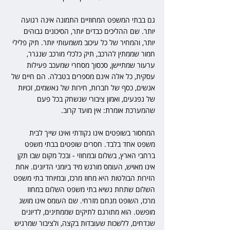
גם בבתי המשפט המחוזיים התמונה אינה רגועה 
יותר. שם ההליכים כבדים יותר, הסיכונים גבוהים 
יותר, והמחיר של כל עיכוב משמעותי יותר. תיק פלילי 
חמור שממתין להרכב, תיק כלכלי מורכב שנגרר, 
ערעור שמתיישן, סכסוך מסחרי שמעכב פעילות 
עסקית, כל אלה אינם מספרים בטבלה. הם חיים של 
אנשים, כסף של חברות, חירות של נאשמים, זכויות 
של נפגעים, ואמון ציבורי שנשחק בכל פעם 
שהמערכת אומרת: אין מועד קרוב.
המחסור בשופטים אינו נקודתי ואינו שייך לבית 
משפט אחד בלבד. חסרים שופטים בבתי משפט 
ברחבי הארץ, בשלום ובמחוזי - ובכל מקום שבו תקן 
אינו מאויש, העומס מורגש מיד ביומני הדיונים. אחת 
הזירות הבולטות היא מחוז מרכז, ובמיוחד בתי משפט 
השלום שתחת נשיא בתי משפט השלום במחוז 
מרכז, השופט מנחם מזרחי. שם העומס אינו מושג 
מופשט. הוא מתורגם לתיקים שממתינים, לדיונים 
שנדחים, ללשכות שעובדות בקצה, ולציבור שמרגיש 