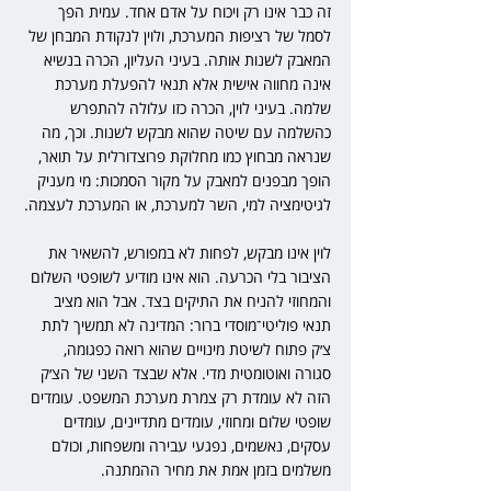
זה כבר אינו רק ויכוח על אדם אחד. עמית הפך 
לסמל של רציפות המערכת, ולוין לנקודת המבחן של 
המאבק לשנות אותה. בעיני העליון, הכרה בנשיא 
אינה מחווה אישית אלא תנאי להפעלת מערכת 
שלמה. בעיני לוין, הכרה כזו עלולה להתפרש 
כהשלמה עם שיטה שהוא מבקש לשנות. וכך, מה 
שנראה מבחוץ כמו מחלוקת פרוצדורלית על תואר, 
הופך מבפנים למאבק על מקור הסמכות: מי מעניק 
לגיטימציה למי, השר למערכת, או המערכת לעצמה.
לוין אינו מבקש, לפחות לא במפורש, להשאיר את 
הציבור בלי הכרעה. הוא אינו מודיע לשופטי השלום 
והמחוזי להניח את התיקים בצד. אבל הוא מציב 
תנאי פוליטי־מוסדי ברור: המדינה לא תמשיך לתת 
צ׳ק פתוח לשיטת מינויים שהוא רואה כפגומה, 
סגורה ואוטומטית מדי. אלא שבצד השני של הצ׳ק 
הזה לא עומדת רק צמרת מערכת המשפט. עומדים 
שופטי שלום ומחוזי, עומדים מתדיינים, עומדים 
עסקים, נאשמים, נפגעי עבירה ומשפחות, וכולם 
משלמים בזמן אמת את מחיר ההמתנה.