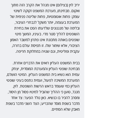
יריב לוין (בצילום) אינו מנהל את הקרב הזה מתוך 
ואקום. מבחינתו, מערכת המשפט זקוקה לשינוי 
עומק: פחות אוטומטיות, פחות שליטה פנימית של 
המערכת בעצמה, יותר משקל לנבחרי הציבור, 
ובלימה של מנגנונים שלדעתו הפכו את בחירת 
השופטים להליך סגור מדי. בעיניו, המשך מינוי 
שופטים באותה מתכונת אינו פתרון למשבר האמון 
הציבורי, אלא שימור שלו. זו תפיסת עולם ברורה, 
עקבית ופוליטית, וגם שנויה במחלוקת חריפה.
בבית המשפט העליון רואים את הדברים אחרת. 
מבחינת שופטי העליון והמערכת המוסדית, יצחק 
עמית הוא נשיא בית המשפט העליון. המינוי הושלם, 
המערכת המשיכה לפעול, ועמית נתפס בעיני שופטי 
העליון כמי שעומד בראש הרשות השופטת. לוין, 
מנגד, טוען כי ההליך שהוביל למינויו פסול מן היסוד, 
ומסרב להכיר בו כנשיא. כאן נולד הפער: צד אחד 
מדבר בשפת מוסד שהכריע; הצד השני מדבר בשפת 
מאבק שלא הסתיים.