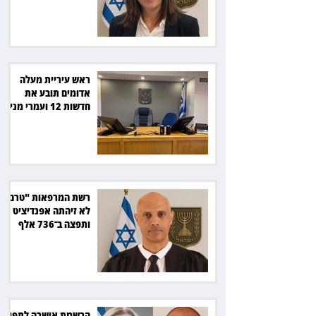
סולארי
ראש עיריית מעלה
אדומים תובע את
חדשות 12 ועמרי מניב
ב־150 אלף שקל
רשת המרפאות "טרם"
לא זיהתה אפנדיציט -
ותפצה ב־736 אלף
שקל
הרשמת אישרה לתפוס