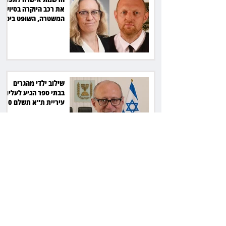
את רכב היוקרה בסיוע
המשטרה, השופט ביטל
את המהלך
שילוב ילדי מהגרים
בבתי ספר הגיע לעליון:
עיריית ת"א תשלם 30
אלף שקל הוצאות
אחרי הפסילה: גידי גוב
מגיע לפשרה בתאונה,
והפניקס תשלם כ־30
אלף שקל