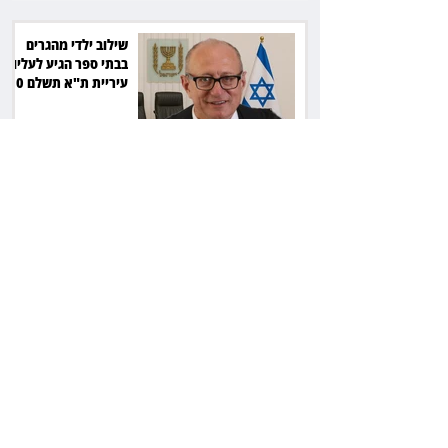
שילוב ילדי מהגרים
בבתי ספר הגיע לעליון:
עיריית ת"א תשלם 30
אלף שקל הוצאות
אחרי הפסילה: גידי גוב
מגיע לפשרה בתאונה,
והפניקס תשלם כ־30
אלף שקל
תכנים מגיל 18 בשעות
היום: לקוחות הוט
יקבלו פיצוי ב־4 מיליון
שקל