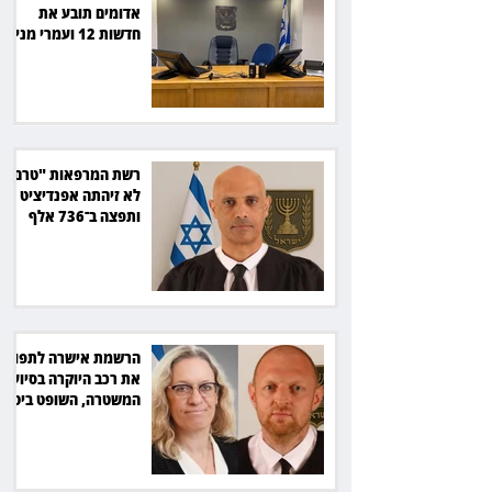
אדומים תובע את
חדשות 12 ועמרי מניב
ב־150 אלף שקל
רשת המרפאות "טרם"
לא זיהתה אפנדיציט -
ותפצה ב־736 אלף
שקל
הרשמת אישרה לתפוס
את רכב היוקרה בסיוע
המשטרה, השופט ביטל
את המהלך