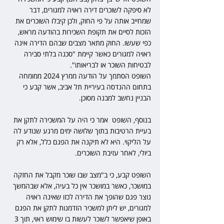
לא סיפקה לשוכרים דירה ראויה למגורים, דבר 
שמחייב אותה על פי החוק, ולכן קיבלו השוכרים את 
הזכות לסיים את תקופת השכירות בהודעה מראש, 
כפי שעשו. החוק מתאר מצבים שבהם הדירה אינה 
ראויה למגורים כאשר קיימת "סכנה בלתי סבירה 
לבטיחות השוכר או לבריאותו". 
השופט הסתמך על הודעה ממרץ 2024 ממומחה 
בתחום ההנדסה בעיריית תל אביב, אשר קבע כי 
הבניין נחשב למבנה מסוכן.
בנוסף, השופט  אמר כי היה על המשכירה לתקן את 
בעיית הרטיבות בתוך שלושה ימים מרגע שנודע לה 
על הליקוי. היא לא תיקנה את הפגם כלל, אלא רק 
ביולי, לאחר עזיבת השוכרים.
השופט קבע, כי ב"מצב שבו שוכר מקבל את החזקה 
במושכר, כאשר במושכר אין כל בעיה, אלא שבהמשך 
נוצר פגם שהופך את הדירה לכזו שאינה ראויה 
למגורים, יש ליתן למשכיר הזדמנות לתקן את הפגם 
באופן שיאפשר לשוכר לעשות בו שימוש ראוי, תוך 3 