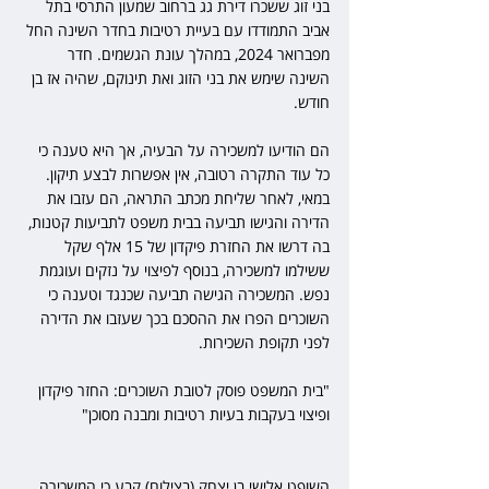
בני זוג ששכרו דירת גג ברחוב שמעון התרסי בתל 
אביב התמודדו עם בעיית רטיבות בחדר השינה החל 
מפברואר 2024, במהלך עונת הגשמים. חדר 
השינה שימש את בני הזוג ואת תינוקם, שהיה אז בן 
חודש.
הם הודיעו למשכירה על הבעיה, אך היא טענה כי 
כל עוד התקרה רטובה, אין אפשרות לבצע תיקון. 
במאי, לאחר שליחת מכתב התראה, הם עזבו את 
הדירה והגישו תביעה בבית משפט לתביעות קטנות, 
בה דרשו את החזרת פיקדון של 15 אלף שקל 
ששילמו למשכירה, בנוסף לפיצוי על נזקים ועוגמת 
נפש. המשכירה הגישה תביעה שכנגד וטענה כי 
השוכרים הפרו את ההסכם בכך שעזבו את הדירה 
לפני תקופת השכירות.
"בית המשפט פוסק לטובת השוכרים: החזר פיקדון 
ופיצוי בעקבות בעיות רטיבות ומבנה מסוכן"
השופט אלישי בן יצחק (בצילום) קבע כי המשכירה 