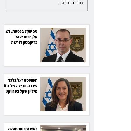
כתיבת תגובה...
השופטת יעל בלכר עיכבה תביעה
את חדשות 12 ועמרי מניב ב־150
של כ־40 מיליון שקל בפרויקט
סולארי
50 שקל בכספת, 21
אלף בתביעה:
בריקסטון דורשת
תשלום על עיכוב בפינוי
השופטת יעל בלכר
עיכבה תביעה של כ־40
מיליון שקל בפרויקט
סולארי
ראש עיריית מעלה