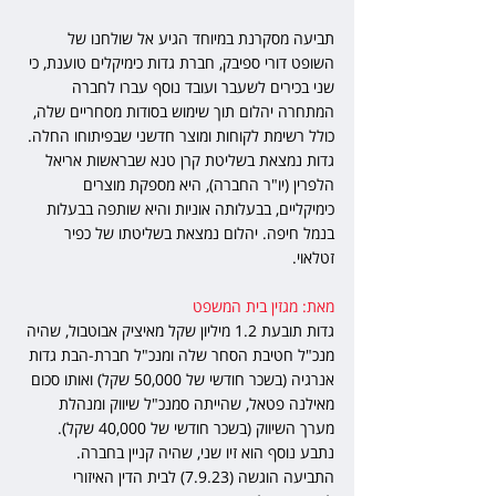
תביעה מסקרנת במיוחד הגיע אל שולחנו של 
השופט דורי ספיבק, חברת גדות כימיקלים טוענת, כי 
שני בכירים לשעבר ועובד נוסף עברו לחברה 
המתחרה יהלום תוך שימוש בסודות מסחריים שלה, 
כולל רשימת לקוחות ומוצר חדשני שבפיתוחו החלה. 
גדות נמצאת בשליטת קרן טנא שבראשות אריאל 
הלפרין (יו"ר החברה), היא מספקת מוצרים 
כימיקליים, בבעלותה אוניות והיא שותפה בבעלות 
בנמל חיפה. יהלום נמצאת בשליטתו של כפיר 
זטלאוי.
מאת: מגזין בית המשפט
גדות תובעת 1.2 מיליון שקל מאיציק אבוטבול, שהיה 
מנכ"ל חטיבת הסחר שלה ומנכ"ל חברת-הבת גדות 
אנרגיה (בשכר חודשי של 50,000 שקל) ואותו סכום 
מאילנה פטאל, שהייתה סמנכ"ל שיווק ומנהלת 
מערך השיווק (בשכר חודשי של 40,000 שקל). 
נתבע נוסף הוא זיו שני, שהיה קניין בחברה. 
התביעה הוגשה (7.9.23) לבית הדין האיזורי 