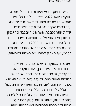
לעבודה בתל אביב.
התביעה ממוקדת באירועים סביב צו הבלו שנכנס 
לתוקפו בינואר 2022, ואשר הטיל בלו על מוצרים 
שעד אז היו פטורים ממנו. גדות אומרת כי אבוטבול 
עמד בראש הליך מורכב של פיתוח מוצר חדש 
וידידותי יותר לסביבה, אשר אינו חייב בבלו וכך יעניק 
לה יתרון משמעותי על מתחרותיה. בדיעבד התברר 
לה, לטענתה, כי באוגוסט 2022 החל אבוטבול 
להעביר מידע סודי שלה ממחשבו בחברה למחשבו 
הפרטי, ואף העתיק ל-USB את רשימת לקוחותיה.
באוקטובר אשתקד הודיע אבוטבול על פרישתו 
מגדות. חודשיים לאחר מכן, בעודו בתקופת ההודעה 
המוקדמת, יזם אבוטבול גרסה נוספת של המוצר 
החדשני הפטור ממס. לטענת גדות, בינואר השנה - 
בימים האחרונים לעבודתו בשורותיה - שלח אבוטבול 
מהדוא"ל שלו בחברה לדוא"ל הפרטי חומרים 
עסקיים שונים. מיד לאחר מכן החל אבוטבול לשמש 
כמנכ"ל יהלום, באותם תחומי עיסוק בהם פעל 
בגדות ותוך הפרת התחייבותו לאי-תחרותו, נטען 