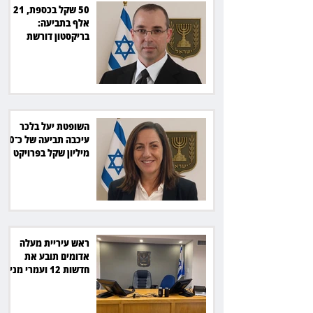
50 שקל בכספת, 21
אלף בתביעה:
בריקסטון דורשת
תשלום על עיכוב בפינוי
השופטת יעל בלכר
עיכבה תביעה של כ־40
מיליון שקל בפרויקט
סולארי
ראש עיריית מעלה
אדומים תובע את
חדשות 12 ועמרי מניב
ב־150 אלף שקל