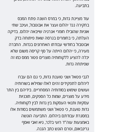
בתביעה.
עוד מציינת גדות, כי במרס השנה פתח המכס 
בחקירה נגד יהלום ועצר את אבוטבול, ועיכב שתי 
אוניות שהובילו חומרי אנרגיה שייבאה יהלום. בדיקה 
העלתה, כי בחומרים בגרסה שאת פיתוחה בדק 
אבוטבול בחודשי עבודתו האחרונים בגדות. החברה 
מעירה, כי יהלום הייתה על סף קריסה משום שלא 
יכלה להציע ללקוחותיה מוצרים פטור ממס כמו זה 
שפיתחה גדות.
לגבי פטאל ושני טוענת גדות, כי גם הם עברו 
ליהלום לתפקידים זהים לאלו שמילאו בשורותיה 
ועושים שימוש בסודותיה המסחריים. בידיהם בין התר 
מידע על מוצרים, שמות כל הספקים, תוכניות 
עסקיות ותנאי העסקות בין גדות לבין לקוחותיה. 
גדות טוענת, כי פטאל ושני משתמשים בסודות אלו 
במסגרת עבודתם ביהלום. התביעה הוגשה 
באמצעות עוה"ד רועי בלכר, גיא זאבי ואסף 
גרינבאום, וטרם הוגש כתב הגנה.