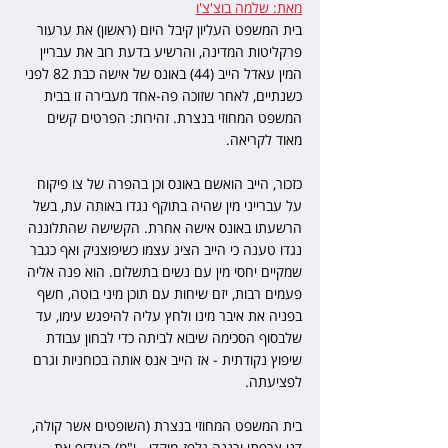
מאת: שלמה בוצ'צ'ו
בית המשפט העליון קיבל היום (ראשון) את ערעור 
פרקליטות המדינה, והרשיע בדעת רוב את עבריין 
המין עאדל הייב (44) באונס של אישה כבת 82 לפני 
כשנתיים, לאחר שזוכה פה-אחד מעבירה זו בבית 
המשפט המחוזי בנצרת. זהירות: הפרטים קשים 
מאוד לקריאה.
כזכור, הייב הואשם באונס וכן בהפרה של צו פיקוח 
על עברייני מין שהיה בתוקף נגדו באותה עת, בשל 
הרשעתו באונס אישה אחרת. הקשישה שהתלוננה 
נגדו טענה כי הייב הציג עצמו כשיפוצניק ואף כגבר 
שמקיים יחסי מין עם נשים בתשלום. הוא פנה אליה 
פעמים רבות, יזם שיחות עם תוכן מיני בוטה, חשף 
בפניה את איבר מינו ולחץ עליה להיפגש עימו, עד 
שלבסוף הסכימה שיבוא לביתה כדי לבחון עבודת 
שיפוץ נקודתית - אז הייב אנס אותה בכוחניות וגרם 
לפציעתה.
בית המשפט המחוזי בנצרת (השופטים אשר קולה, 
דני צרפתי ורננה גלפז-מוקדי - י"מ) העדיף את 