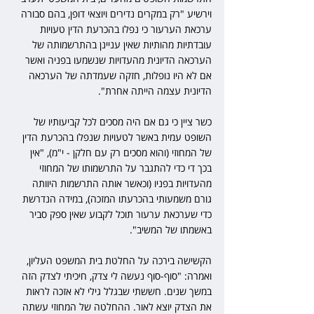
וירשיע "רק במקרים נדירים ויוצאי דופן, בהם סבורה 
ערכאת הערעור כי נפלו בהכרעת הדין טעויות 
עובדתיות מהותיות שאין עניינן בהתרשמותה של 
הערכאה הדיונית מהעדויות שנשמעו בפניה ואשר 
אם לא היו נופלות, חזקה שעמדתה של הערכאה 
הדיונית עצמה הייתה אחרת".
כשר ציין כי גם אם היה מסכים לכל קביעותיו של 
השופט עמית באשר לטעויות שנפלו בהכרעת הדין 
של המחוזי (והוא מסכים רק עם חלקן - י"מ), "אין 
בכך די כדי להתגבר על התרשמותו של המחוזי 
מהעדויות בפניו (וכאשר אותה התרשמות היוותה 
גורם משמעותי בהכרעתו המזכה), במידה הנדרשת 
כדי שערכאת ערעור תוכל לקבוע שאין ספק סביר 
באשמתו של המשיב".
הקשישה בירכה על החלטת בית המשפט העליון, 
ואמרה: "סוף-סוף נעשה לי צדק, חיכיתי לצדק הזה 
במשך שנים. חששתי שבגלל גילי לא אזכה לראות 
את הצדק יוצא לאור. ההחלטה של המחוזי עשתה 