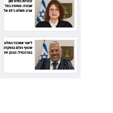
זכוכיות בסלט ושן
שבורה: מסעדה בתל
אביב תשלם כ־45 אלף
שקל
ליאור אשכנזי התלונן
שכסף נעלם בהפקדה
במרכנתיל: הבנק יחזיר
7,700 שקל
כשרה עם סטייל:
רג'ינה המסקרנת
כובשת את סצנת
הגורמה בלב תל אביב