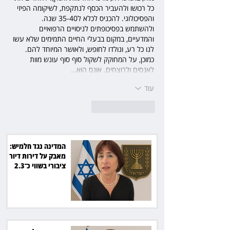
כל רכושו ולהעביר הכסף לנתקפת, לשיקומה הפיזי 
והפסיכולוגי. להכניס לכלא ל35-40 שנה. 
ולהשתמש בפסיכופתים לניסויים הרפואיים 
והמדעיים, במקום בבעלי החיים התמימים שלא עשו 
לנו כל רע, ונולדו לחופש, ולאושר המיוחד להם.
כמוכן, על המחוקק לשקול סוף סוף עונש מוות 
לאנסים ולרוצחים. אונס הוא…
עוד
לייק
להשיב
המדינה נגד חלמיש:
מאבק על דירות דיור
ציבורי בשווי כ־2.3
מיליארד שקל