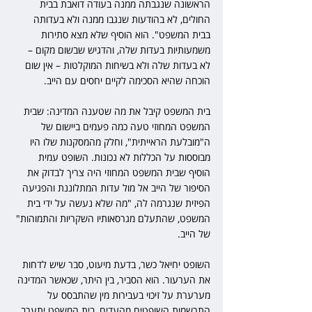
הראשונה שנגבתה ממנה בעודה דואבת בבית 
החולים, לא בהודעות שנגבו ממנה ולא בעדותה 
בבית המשפט". הוא הוסיף שלא מצא סתירות 
משמעותיות בעדות שלה, והדגיש שבשום מקום – 
לא בעדות שלה ולא בשיחות המוקלטות – אין שום 
הוכחה שהיא הסכימה לקיים יחסים עם הייב.
בית המשפט קיבל את מה שטענה המדינה: שבית 
המשפט המחוזי טעה כמה פעמים ביישום של 
ה"מובלעת הראייתית", וחלק מהמסקנות שלו היו 
מבוססות על הכללות לא נכונות. השופט עמית 
הוסיף שבית המשפט המחוזי היה צריך לבדוק את 
הסיפור של הייב אל מול עדות המתלוננת והפגיעה 
הפיזית שנגרמה לה, "מה שלא נעשה על ידי בית 
המשפט, שהתעלם מגרסאותיו השקריות והתמוהות" 
של הייב.
השופט יחיאל כשר, בדעת מיעוט, סבר שיש לדחות 
את הערעור. הוא הסביר, בין היתר, שכאשר המדינה 
מערערת על זיכוי בעבירות מין שהתבסס על 
התרשמות השופטים מהעדים, בית המשפט יתערב 