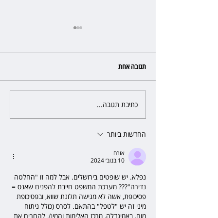
תגובה אחת
כתיבת תגובה...
י התלונן שכסף נעלם
זכוכיות בסלט ושן שבורה: מסעדה
בתל אביב תשלם כ־45 אלף שקל
החדשות ביותר
אורח
10 בנוב׳ 2024
נפלא. יש שופטים בירושלים. אבל למה זו "החלטה 
נדירה"??? מערכת המשפט חייבת להפנים שאנס = 
פסיכופת, אשה לא מגישה תלונת שווא, ובפסיכופת 
מיני זה יש "לטפל" בהתאם. לסרס (כולל ניתוח 
מוח, באמיגדלה, מרכז האלימות והמין). להחרים את 