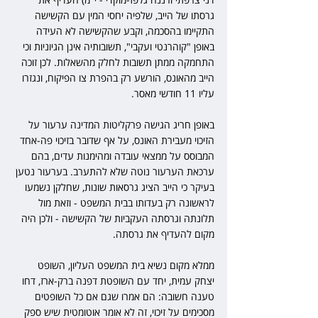
גרסתו של הייב, שלפיה יחסי המין עם הקשישה 
התקיימו בהסכמה, וקבע שהקשישה לא העידה 
באופן "קוהרנטי ועקבי", תשובותיה אינן הגיוניות וכי 
התחמקה ממתן תשובות לחלק מהשאלות. לכן זוכה 
הייב מהאונס, הורשע רק בהפרת צו הפיקוח, ונגזרו 
עליו 11 חודשי מאסר.
באופן חריג הגישה פרקליטות המדינה ערעור על 
הזיכוי מעבירת האונס, על אף שדובר בזיכוי פה-אחד 
המבוסס על ממצאי עובדה ומהימנות עדים, בהם 
ערכאת הערעור נוטה שלא להתערב. בערעור נטען 
בעיקר כי הייב הציג גרסאות שונות, שחלקן נשמעו 
לראשונה רק בעדותו בבית המשפט - וזאת מול 
תלונתה וגרסתה העקביות של הקשישה - ולכן היה 
מקום להעדיף את גרסתה.
ממלא מקום נשיא בית המשפט העליון, השופט 
יצחק עמית, יחד עם השופטת דפנה ברק-ארז, דחו 
טענה חשובה: הם אמרו שגם אם כל השופטים 
מסכימים על זיכוי, זה לא אומר אוטומטית שיש ספק 