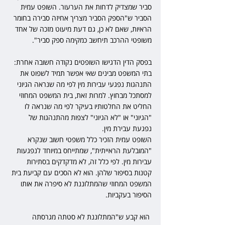
סביר שמצדיק לדחות את הערעור. השופט עמית 
הסביר ש"הספק הסביר מצריך אחיזה סבירה בחומר 
הראיות, שאם לא כן, גם דעת מיעוט מזכה של אחד 
משופטי ההרכב תיחשב כמקימה ספק סביר".
בפסק הדין הדגישו השופטים נקודה חשובה אחרת: 
בתי המשפט מבינים שאי אפשר תמיד לשפוט את 
התנהגות נפגעי עבירות מין לפי מה שנראה הגיוני 
למסתכל מבחוץ. למרות זאת, בית המשפט המחוזי 
החליט את החלטותיו בעיקר לפי מה שנראה לו 
"הגיוני" או "לא הגיוני" לצפות מהתנהגות של 
נפגעת עבירת מין.
השופט עמית הזכיר כלל משפטי חשוב שנקרא 
"המובלעת הראייתית", שמתייחס במיוחד לנפגעות 
עבירות מין. לפי כלל זה, לא מדקדקים בסתירות 
קטנות בסיפור שלהן. הוא לא הסכים עם קביעת בית 
המשפט המחוזי שהמתלוננת לא סיפרה את אותו 
הסיפור בעקביות.
 הוא קבע ש"המתלוננת לא סטתה מגרסתה 