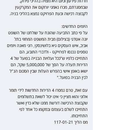
חדלות פירעון וכיום היא מצויה בהליכי פירוק, 
שבמסגרתם, מכרו נאמני יורוקום את המקרקעין 
לקבוצה רכישה וכעת הפרויקט נמצא בהליכי בניה.
היזמים החדשים:
על פי כתב התביעה שהונח על שולחנו של השופט 
יונה אטדגי (בצילום) מבית המשפט המחוזי בתל 
אביב, איש העסקים גיא בלושינסקי, רוני מאנה ויזמים 
נוספים נכנסו לפרוייקט - ולדברי התובע, הם 
התחייבו כלפיו ש"ככל ועלויות הבנייה בפועל של 4 
הדירות תעלה על הסך של 5,000,000 שקל, הם 
ישאו באופן אישי בהפרש העלות שבין הסכום הנ"ל 
לבין הבניה בפועל."
עם זאת, טרם נמסרו 4 הדירות החדשות לידי תומר 
אלוני והוא מציין כי אינו יכול לשאת בתשלומים 
שקבוצת הרכישה דורשת ממנו שלא כדין ואשר 
התחייבו לשלם בעצמם ובמקומו כל אחד לפי 
התחייבותו. 
מס הליך 117-01-21