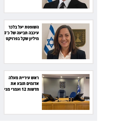
השופטת יעל בלכר
עיכבה תביעה של כ־40
מיליון שקל בפרויקט
סולארי
ראש עיריית מעלה
אדומים תובע את
חדשות 12 ועמרי מניב
ב־150 אלף שקל
רשת המרפאות "טרם"
לא זיהתה אפנדיציט -