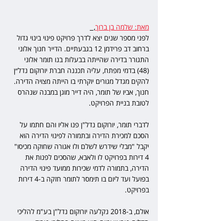
מאת: שלמה בן ברוך
,  
לפני מספר שנים יצא לדרך פרויקט פינוי בינוי גדול 
ברחוב דב פרידמן 12 בגבעתיים. הדייר חנוך אלוני 
התגורר בדירה שהייתה בבעלות בנו תומר אלוני 
(48) בדמי מפתח, עליה תכננה חברת יורוקום נדל״ן 
להקים מגדל מגורים יוקרתי בו הייתה מצויה הדירה. 
חנוך, אביו של תומר, היה דייר מוגן במבנה שנהרס 
לטובת בניית הפרויקט.
לדברי תומר, יורוקום נדל"ן פנו אליו והם חתמו על 
הסכם למכירת הדירה ובתמורה לפינוי הדירה הוא 
יקבל "מבלי שידרש לשלם ולו אגורה שחוקה מכיסו" 
4 דירות בפרויקט לו ולאבא, שהסכים לפנות את 
הדירה, בתמורה לדמי שכירות ממועד פינוי הדירה 
בפועל ועד ליום בו תימסר לתומר חזקה ב-4 דירות 
בפרויקט.
אולם, ב-2018 נקלעה יורוקום נדל"ן בע"מ להליכי 