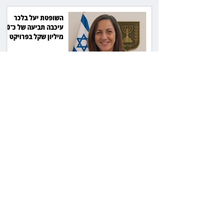
השופטת יעל בלכר
עיכבה תביעה של כ־40
מיליון שקל בפרויקט
סולארי
ראש עיריית מעלה
אדומים תובע את
חדשות 12 ועמרי מניב
ב־150 אלף שקל
רשת המרפאות "טרם"
לא זיהתה אפנדיציט -
ותפצה ב־736 אלף
שקל