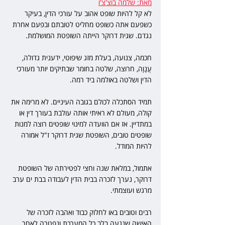
מאת: שלמה בוצ'צ'ו
לא קל להיות שופט אהוב על עורכי הדין, בעיקר 
כשפעם אתה כשופט מחליט לטובתם ובפעם אחרת 
נגדם. שגית דרוקר הייתה השופטת המושלמת.
חכמה, צנועה, בעלת מזג שיפוטי, ידענית גדולה, 
עֲנָוָה, חרוצה, שלטה בחומר שבתיקים יותר מעורכי 
הדין ושלטה באולמה ביד רמה.
תמיד הסתכלה לכולם בגובה העיניים. לא מרימה את 
קולה, מעולם לא ראיתי אותה עולבת בעורך דין או 
במתדיין. אז אם הוועדה למינוי שופטים רוצה למנות 
שופטים טובים, השופטת שגית דרוקר ז"ל אמורה 
להיות המודל.
אתמול, במלאת שנה וחצי לפטירתה של השופטת 
דרוקר, נערך לזכרה בבית הדין לעבודה בבת ים ערב 
מרגש ועוצמתי.
רבים וטובים באו לחלוק כבוד ואהבה לזכרה של 
האישה שנגעה בלב כל המערכת ונפטרה לאחר 