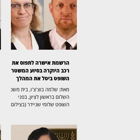
הרשמת אישרה לתפוס את
רכב היוקרה בסיוע המשטרה,
השופט ביטל את המהלך
מאת: שלמה בוצ'צ'ו, בית משפט
השלום בראשון לציון, בפני
השופט שלומי שניידר (בצילום),
קיבל את תביעתו של יאיר חדד,
בעליו המקורי של רכב יוקרה מסוג
BMW, ששוויו מאות אלפי שקלים.
בפסק דין ברור ומכריע קבע