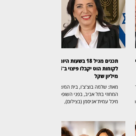
ע
תכנים מגיל 18 בשעות היום:
לקוחות הוט יקבלו פיצוי ב־4
מיליון שקל
ר
מאת: שלמה בוצ'צ'ו, בית המשפט
המחוזי בתל אביב, בפני השופטת
ר
מיכל עמית־אניסמן (בצילום),
אישר הסדר פשרה בתובענה
ייצוגית נגד חברת הוט, לאחר
ני
שנטען כי בשעות היום שודרו
בערוציה תכנים שאינם מיועדים