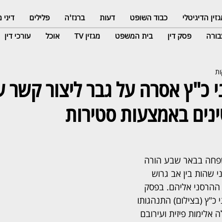
זין הדיגיטלי
כבוד השופט
דעות
ברנז'ה
פלילים
דיני
ורה
פסק דין
בית המשפט
מגזין TV
אוכל
עורכי דין
כ"ץ אסרה על גבר ליצור קשר עם
נים באמצעות סטירות
פחה בבאר שבע הורה 
 שהות בין אב גרוש 
 ההרסני אליהם. בפסק 
כ"ץ (בצילום) התנהגותו 
אלימות פיזית ועירובם 