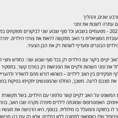
רבע שנים, וההליך 
עתרה לשנות את זמני 
השהות שנקבעו בשנת2021 - מפעמיים בשבוע וכל סוף שבוע שני לביקורים מפוקחים
ובדת הסוציאלית כי האב מתקשה לראות את צורכי הילדים. יתרה מ
ילדים הבוגרים ומעדיף לשהות רק את הבן הצעיר.
יקיים ביקור עם הילדים רק בכל סוף שבוע שני. כחודש וחצי ל
את זמני השהות ולקיים את הפגישות רק במרכז קשר. בתסקיר 
ף תפקידים בין האב לילדים – כשהוא דורש מהם להאדיר ולהעריץ 
את מצבם לרעה. משכך, הוחלט שהמפגשים יתקיימו בפיקוח במר
202 אסר בית המשפט על האב לקיים קשר טלפוני עם הילדים, בשל תקשור
איומים. האפוטרופוס שמונתה לילדים סיפרה מקרה שבו האב, בהת
ר לו בחוזקה והתעלל בו מילולית. בנוסף, היא הדגישה את מעשיו 
פרופיל שלו בווסטאפ לתמונה ללא הילדים, אלא רק עם בנו מנישוא