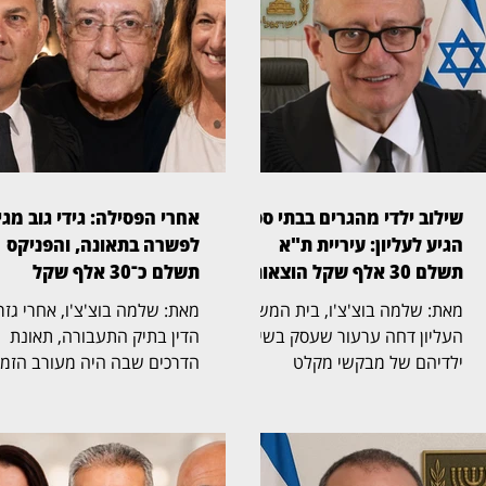
שילוב ילדי מהגרים בבתי ספר
אחרי הפסילה: גידי גוב מגי
הגיע לעליון: עיריית ת"א
לפשרה בתאונה, והפניקס
תשלם 30 אלף שקל הוצאות
תשלם כ־30 אלף שקל
מאת: שלמה בוצ'צ'ו, בית המשפט
מאת: שלמה בוצ'צ'ו, אחרי גז
העליון דחה ערעור שעסק בשילוב
הדין בתיק התעבורה, תאונת
ילדיהם של מבקשי מקלט
הדרכים שבה היה מעורב הזמ
ומהגרים שהגיעו לישראל מארצות
גידי גוב מגיעה כעת לסיום גם
אפריקה וחיים בה ללא מעמד
בזירה האזרחית. בית המשפט
קבע, במערכת החינוך היסודית
לתביעות קטנות בתל אביב, בפ
בתל אביב. את פסק הדין כתב
הרשם הבכיר מיכאל שמפל