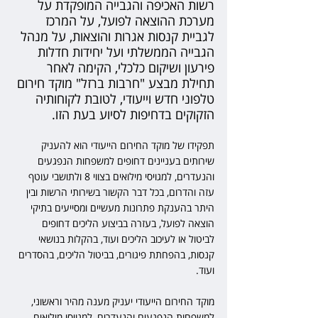
רשות האכיפה והגבייה המופקדת על 
מערכת ההוצאה לפועל, על המרכז 
לגביית קנסות אגרות והוצאות, על מנהל 
הגבייה הממשלתי ועל יחידות חדלות 
פירעון ושיקום כלכלי, הקימה לאחר 
תחילת מבצע "חרבות ברזל" מוקד חירום 
טלפוני חדש וייעודי, לטובת לקוחותיה 
הזקוקים בדחיפות לסיוע בעת הזו.
תפקידו של מוקד החירום הייעודי הוא להעניק 
שירותים בעניינים דחופים למשפחות הנפגעים 
והנעדרים, למגויסי מילואים בצווי 8 ולתושבי עוטף 
עזה והדרום, בכל דבר הקשור בשירותי הרשות ובין 
היתר בהענקת פתרונות מעשיים ומסייעים בתיקי 
הוצאה לפועל, בעזרה בביצוע הליכים דחופים 
לביטול או לעיכוב הליכים ועוד, בהקלות בנושאי 
קנסות, בהפחתת פיגורים, בביטול הליכים, בהסדרים 
ועוד.
מוקד החירום הייעודי יעניק מענה מהיר וראשוני, 
למשפחות הנפגעים והנעדרים, למגויסי מילואים 