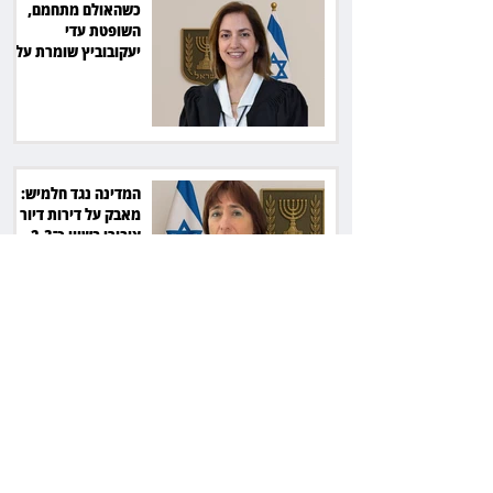
כשהאולם מתחמם,
השופטת עדי
יעקובוביץ שומרת על
קור רוח ושליטה
המדינה נגד חלמיש:
מאבק על דירות דיור
ציבורי בשווי כ־2.3
מיליארד שקל
זכוכיות בסלט ושן
שבורה: מסעדה בתל
אביב תשלם כ־45 אלף
שקל