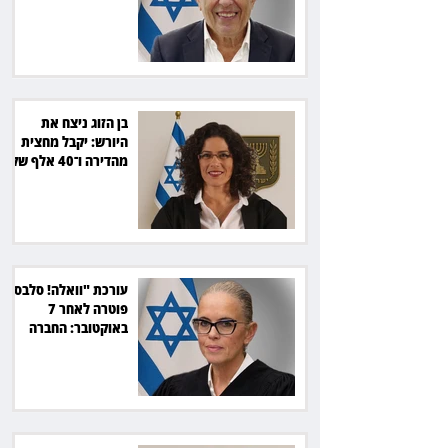
בכ־600 אלף שקל
בן הזוג ניצח את
היורש: יקבל מחצית
מהדירה ו־40 אלף שקל
הוצאות
עורכת "וואלה! סלבס"
פוטרה לאחר 7
באוקטובר: החברה
תשלם כ־54 אלף שקל