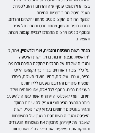
בצווי 8 ולתושבי עוטף עזה והדרום וידאג לסגירת 
מעגל טיפול מהיר בפניות החירום. 
למוקד החירום הוקצו כוננים ממחוז ירושלים והדרום, 
ממחוז חיפה והצפון, ממחוז מרכז וממחוז תל אביב 
ובנוסף כוננים ארציים מהמרכז לגביית קנסות אגרות 
והוצאות.
מנהל רשות האכיפה והגבייה, אורי ולרשטיין
, אמר, כי 
"מראשית מבצע חרבות ברזל, רשות האכיפה 
והגבייה שוקדת על מהלכים להקלה מהירה ודחופה 
על כלל ציבור האזרחים ובגדר כך הקפאנו הליכי 
גבייה, עצרנו עיקולים, דחינו מועדי תשלום, ביטלנו 
תוספות פיגורים והרחבנו מענים ללקוחותינו 
בעניינים רבים. בנוסף לכל אלה, אנו פותחים מוקד 
חירום ייעודי לאוכלוסייה ייחודית אשר עשויה להיפגע 
ביתר מהמצב הביטחוני ונעניק לה שירות ממוקד 
ומהיר בעניינים דחופים בערוץ קשר נוסף. רשות 
האכיפה והגבייה משתתפת בצערן של המשפחות 
שאיבדו את יקיריהן, מחבקת את משפחות הנעדרים 
ומחזקת את הפצועים, את חיילי צה"ל ואת כוחות 