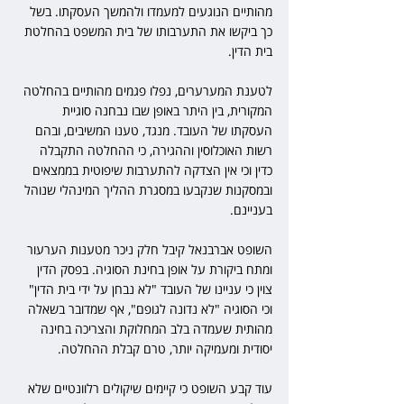
מהותיים הנוגעים למעמדו ולהמשך העסקתו. בשל 
כך ביקשו את התערבותו של בית המשפט בהחלטת 
בית הדין.
לטענת המערערים, נפלו פגמים מהותיים בהחלטה 
המקורית, בין היתר באופן שבו נבחנה סוגיית 
העסקתו של העובד. מנגד, טענו המשיבים, ובהם 
רשות האוכלוסין וההגירה, כי ההחלטה התקבלה 
כדין וכי אין הצדקה להתערבות שיפוטית בממצאים 
ובמסקנות שנקבעו במסגרת ההליך המינהלי שנוהל 
בעניינם.
השופט אברבנאל קיבל חלק ניכר מטענות הערעור 
ומתח ביקורת על אופן בחינת הסוגיה. בפסק הדין 
צוין כי עניינו של העובד "לא נבחן על ידי בית הדין" 
וכי הסוגיה "לא נדונה לגופם", אף שמדובר בשאלה 
מהותית שעמדה בלב המחלוקת והצריכה בחינה 
יסודית ומעמיקה יותר, טרם קבלת ההחלטה.
עוד קבע השופט כי קיימים שיקולים רלוונטיים שלא 