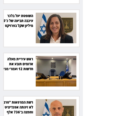
השופטת יעל בלכר
עיכבה תביעה של כ־40
מיליון שקל בפרויקט
סולארי
ראש עיריית מעלה
אדומים תובע את
חדשות 12 ועמרי מניב
ב־150 אלף שקל
רשת המרפאות "טרם"
לא זיהתה אפנדיציט -
ותפצה ב־736 אלף