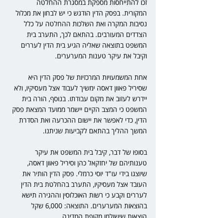
זכו להתייחסות מספקת במסגרת ההחלטה 
המקורית. בפסק הדין הודגש כי יש לבחון את מכלול 
נסיבות המקרה ואת השלכות ההחלטה על כלל 
הצדדים המעורבים. בהתאם לכך, התערב בית 
המשפט בתוצאה שאליה הגיע בית הדין לעררים 
וקיבל את עיקר טענות המערערים.
אחת המשמעויות המרכזיות של פסק הדין היא 
שסיריל פאוון דאסה ימשיך לעבוד אצל מעסיקיו, ולא 
יידרש לעזוב את מקום עבודתו. בנוסף, הורה בית 
המשפט כי המצב הקיים יישמר ממועד המצאת פסק 
הדין, כדי לאפשר את יישום ההכרעה ואת הסדרת 
המשך ההליך בהתאם לקביעות שניתנו.
בסופו של דבר, קיבל בית המשפט את עיקר 
טענותיהם של יחזקאל כהן וסיריל פאוון דאסה, 
שיוצגו בידי עו"ד יוסי כרמלי. פסק הדין הותיר את 
העובד אצל מעסיקיו, התערב בהחלטת בית הדין 
לעררים וקבע כי רשות האוכלוסין וההגירה תישא 
בהוצאות המערערים. התוצאה: 6,000 שקל 
הוצאות שישולמו מקופת המדינה. 