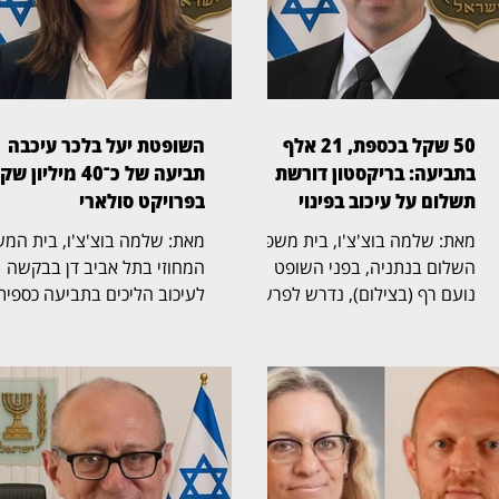
50 שקל בכספת, 21 אלף
השופטת יעל בלכר עיכבה
בתביעה: בריקסטון דורשת
תביעה של כ־40 מיליון ש
תשלום על עיכוב בפינוי
בפרויקט סולארי
מאת: שלמה בוצ'צ'ו, בית משפט
מאת: שלמה בוצ'צ'ו, בית המ
השלום בנתניה, בפני השופט
המחוזי בתל אביב דן בבקשה
נועם רף (בצילום), נדרש לפרשה
לעיכוב הליכים בתביעה כספית
חריגה שהחלה בכספת אישית
בהיקף של כ־40 מיליון שקל,
שמספרה 705, שבה נמצא לבסוף
שהגישה חברת לסיכו בע"מ נג
שטר בודד של 50 שקל,
נווה אור שיא אנרגיה סולארי
והתגלגלה לשני הליכים משפטיים
שותפות מוגבלת ושיא נרגיה
נפרדים. בריקסטון כספות פעלה
2020 בע"מ. בפני השופטת י
תחילה לפינוי הכספת, ובהמשך
בלכר (בצילום) נדונה הבקשה
הגישה תביעה כספית בדרישה
לעיכוב ההליכים. במוקד