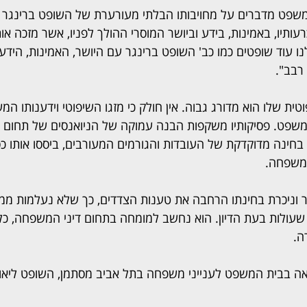
שפט מדברים על מחויבותו הבלתי מעורערת של השופט ברינגר 
ותיו, באמינות, בידע וביושר המוסרי ההולך לפניו, אשר מזכה אות
 לנו עוד שופטים כמו כב' השופט ברינגר עם היושר, האמינות, הידע,
 רבב".
טית שלו הוא מדורג גבוה. אין חולק כי מזגו השיפוטי וידענותו 
משפט. פסיקותיו משקפות הבנה עמוקה של הניואנסים של תחום רג
בחינה מדוקדקת של העובדות והגורמים המעורבים, ביססו אותו כ
 משפחה. 
 וניכרת בחינתו הרחבה את טענות הצדדים, כך שלא נעלמות ממנ
עולות בעת הדיון. הוא נחשב למומחה בתחום דיני המשפחה, כל
ה.
שיאה בבית המשפט לענייני משפחה בתל אביב מסתמן, השופט ליאור