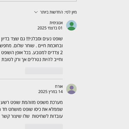
מיון לפי:
החדשות ביותר
אנונימית
01 בדצמ׳ 2025
שופט נעים וסבלני!!! גם שצד בדיון ד
ובחוכמת חיים . שוחר שלום. מחפש א
2 צדדים למטבע. בכל אופן השופט 
וחייב להיות נטרלים אך ורק לטובת 
לייק
להשיב
אורח
14 במרץ 2025
מערכת משפט מזוהמת שופט רשע מר
שממלא את כיסו שופט מושחט חד מש
עובדות לשחיטות  שלו שיצור קשר ישאיר כאן בתג6בות
לייק
להשיב