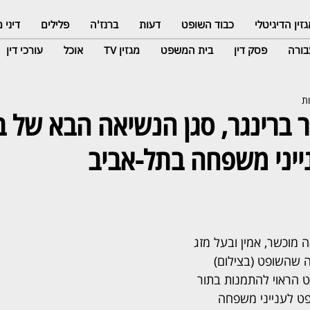
זין הדיגיטלי
כבוד השופט
דעות
ברנז'ה
פלילים
דיני
ורה
פסק דין
בית המשפט
מגזין TV
אוכל
עורכי דין
 ברינגר, סגן הנשיאה הבא של ב
יני משפחה בתל-אביב
 מוכשר, אמין ובעל מזג 
ה שהשופט (בצילום) 
ט הראוי להתמנות בתור 
ט לענייני משפחה 