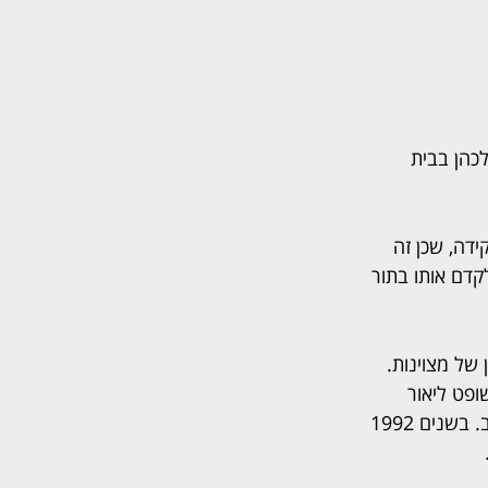
ת המשפט השלום במחוז הדרום ובנובמבר 2017 עבר לכהן בבית 
דה, שכן זה 
קדם אותו בתור 
של מצוינות. 
ופט ליאור 
ברינגר. בשנת 1987 סיים לימודי תואר ראשון במדעי הרוח והחברה באוניברסיטת תל-אביב. בשנים 1992 