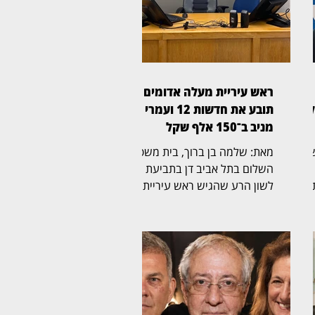
ראש עיריית מעלה אדומים
קל
תובע את חדשות 12 ועמרי
מניב ב־150 אלף שקל
שפט
מאת: שלמה בן ברוך, בית משפט
השלום בתל אביב דן בתביעת
לשון הרע שהגיש ראש עיריית
מעלה אדומים, גיא יפרח, נגד
ד
חברת החדשות של ערוץ 12
והכתב עמרי מניב. בתביעה,
שהועמדה על סך 150 אלף שקל,
על
נטען כי כתבה ששודרה במהדורת
החדשות המרכזית פגעה בשמו
הטוב והציגה אותו באופן מטעה