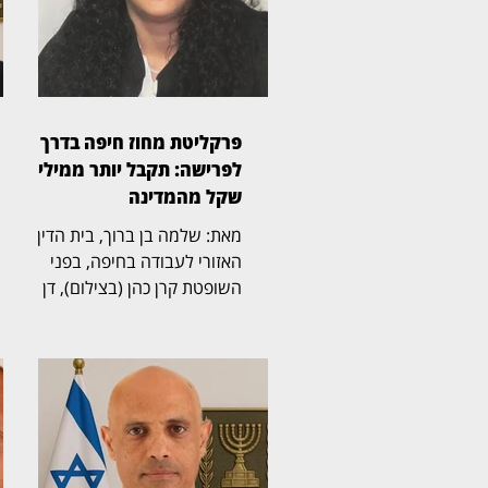
פרקליטת מחוז חיפה בדרך
לפרישה: תקבל יותר ממיליון
שקל מהמדינה
מאת: שלמה בן ברוך, בית הדין
האזורי לעבודה בחיפה, בפני
השופטת קרן כהן (בצילום), דן
בהליך שעסק בסיום כהונתה של
פרקליטת מחוז חיפה, אחד
התפקידים הבכירים בפרקליטות
המדינה, ובמחלוקת על תנאי
הפרישה, השכר והזכויות
הפנסיוניות עם סיום כהונתה.
ההליך הסתיים בהסכמות בין