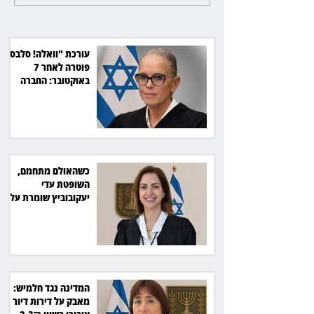
אפנדיציט - ותפצה ב־736 אלף
שקל
עורכת "וואלה! סלבס"
פוטרה לאחר 7
באוקטובר: החברה
תשלם כ־54 אלף שקל
כשהאולם מתחמם,
השופטת עדי
יעקובוביץ שומרת על
קור רוח ושליטה
המדינה נגד חלמיש:
מאבק על דירות דיור