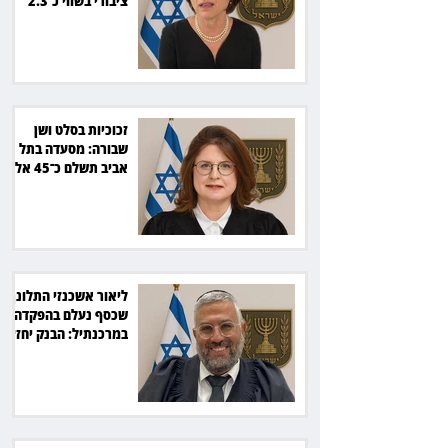
ציבורי בשווי כ־2.3
מיליארד שקל
זכוכיות בסלט ושן
שבורה: מסעדה בתל
אביב תשלם כ־45 אלף
שקל
ליאור אשכנזי התלונן
שכסף נעלם בהפקדה
במרכנתיל: הבנק יחזיר
7,700 שקל