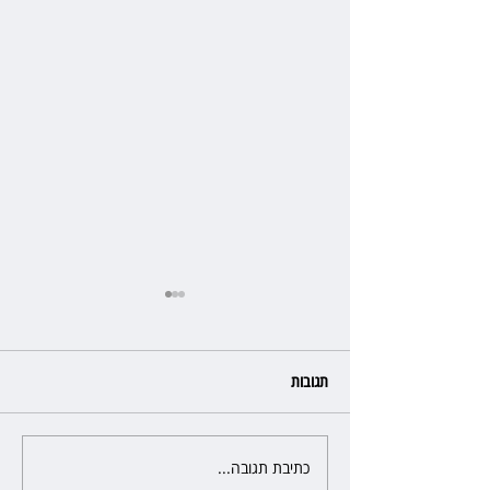
תגובות
כתיבת תגובה...
רשת המרפאות "טרם" לא זיהתה