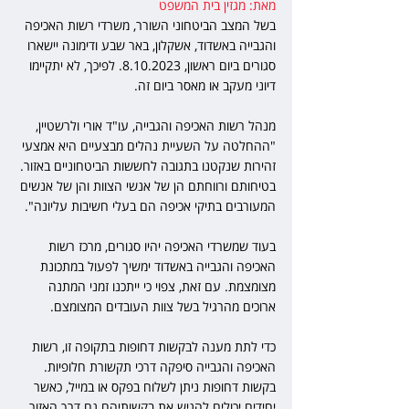
מאת: מגזין בית המשפט
בשל המצב הביטחוני השורר, משרדי רשות האכיפה 
והגבייה באשדוד, אשקלון, באר שבע ודימונה יישארו 
סגורים ביום ראשון, 8.10.2023. לפיכך, לא יתקיימו 
דיוני מעקב או מאסר ביום זה.
מנהל רשות האכיפה והגבייה, עו"ד אורי ולרשטיין, 
"ההחלטה על השעיית נהלים מבצעיים היא אמצעי 
זהירות שנקטנו בתגובה לחששות הביטחוניים באזור. 
בטיחותם ורווחתם הן של אנשי הצוות והן של אנשים 
המעורבים בתיקי אכיפה הם בעלי חשיבות עליונה".
בעוד שמשרדי האכיפה יהיו סגורים, מרכז רשות 
האכיפה והגבייה באשדוד ימשיך לפעול במתכונת 
מצומצמת. עם זאת, צפוי כי ייתכנו זמני המתנה 
ארוכים מהרגיל בשל צוות העובדים המצומצם. 
כדי לתת מענה לבקשות דחופות בתקופה זו, רשות 
האכיפה והגבייה סיפקה דרכי תקשורת חלופיות. 
בקשות דחופות ניתן לשלוח בפקס או במייל, כאשר 
יחידים יכולים להגיש את בקשותיהם גם דרך האזור 