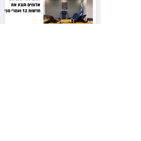
אדומים תובע את
חדשות 12 ועמרי מניב
ב־150 אלף שקל
רשת המרפאות "טרם"
לא זיהתה אפנדיציט -
ותפצה ב־736 אלף
שקל
הרשמת אישרה לתפוס
את רכב היוקרה בסיוע
המשטרה, השופט ביטל
את המהלך