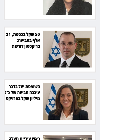
50 שקל בכספת, 21
אלף בתביעה:
בריקסטון דורשת
תשלום על עיכוב בפינוי
השופטת יעל בלכר
עיכבה תביעה של כ־40
מיליון שקל בפרויקט
סולארי
ראש עיריית מעלה