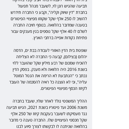
תביעה שהגיש רונן לוי, לשעבר מנהל תפעול 
בחברת "דין שיווק וקליה", וקבע כי החברה תידרש 
להשיב לו 250 אלף שקל שקוזזו מפיצויי הפיטורים 
בטענה שמדובר בהלוואה. בנוסף חויבה החברה 
לשלם לו 40 אלף שקל נוספים בגין מענקים עבור 
פתיחת נקודות אפייה ברחבי הארץ. 
שופטת בית הדין האזורי לעבודה בבת ים, הדסה 
יהלום (בצילום), קבעה כי החברה לא הצליחה 
להוכיח שסכום של רבע מיליון שקל שהועבר ללוי 
בשנת 2016 היה הלוואה ולא מענק. בפסק הדין 
נכתב כי "הנתבעת לא הרימה את הנטל המוטל 
עליה", וכי לא הוצגה כל ראיה להסכמה של העובד 
לקיזוז הכסף מפיצויי הפיטורים.
ההליך המשפטי נולד לאחר שלוי, שעבד בחברה 
משנת 2006 ועד פיטוריו בשנת 2021, הגיש תביעה 
נגד מעסיקתו לשעבר בעקבות קיזוז של 250 אלף 
שקל מכספי הפיצויים שלו. החברה טענה כי מדובר 
בהלוואה שניתנה לו לבקשתו לצורך סיוע לבנו 