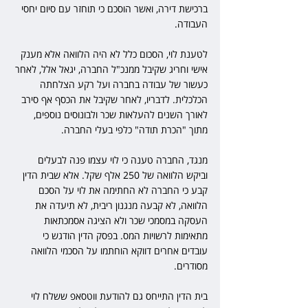
ברכישת דירה, ואשר הוסכם כי תוחזר עם סיום יחסי 
העבודה. 
לטענת לוי, הסכום כלל לא היה הלוואה אלא מענק 
אישי וחריג שקיבל ממנכ"ל החברה, יגאל אלל, לאחר 
כעשור של עבודה בחברה ועל רקע הצלחתה 
הכלכלית. לדבריו, לאחר שקיבל את הכסף אף סירב 
לאורך השנים להעלאות שכר ולבונוסים נוספים, 
מתוך "הכרת תודה" כלפי בעלי החברה. 
מנגד, החברה טענה כי לוי עצמו פנה לבעלים 
וביקש הלוואה של 250 אלף שקל. אלא שבית הדין 
קבע כי החברה לא החתימה את לוי על הסכם 
הלוואה, לא קבעה מנגנון ריבית, לא תיעדה את 
העסקה במסמכי שכר ולא הציגה אסמכתאות 
מתאימות לרשויות המס. בפסק הדין הודגש כי 
עובדים אחרים דווקא הוחתמו על הסכמי הלוואה 
מסודרים. 
בית הדין התייחס גם להודעת ווטסאפ ששלח לוי 