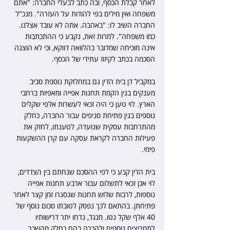
לאחר קבלת הכסף, ובה כתב לבעלי החברה: "אתם 
משפחה ואין מילים בפי להודות על העזרה". מנכ"ל 
החברה השיב לו: "באהבה. אתה לא עובד אצלנו. 
כמו משפחה". למרות זאת, נקבע כי ההתכתבות 
אינה מוכיחה שמדובר בהלוואה דווקא, וכי לא הוצגה 
הסכמה בכתב לקיזוז עתידי של הכסף. 
במקביל דן בית הדין גם במחלוקת נוספת סביב 
מענקים בגין הקמת תחנות אפייה ומאפיות ברחבי 
הארץ. לוי טען כי היה זכאי לעשרות אלפי שקלים 
נוספים בגין פתיחת סניפים עבור החברה, כחלק 
מהתרחבות עסקית שנועדה, לטענתו, לחזק את 
פעילות החברה לקראת עסקה עם קרן ההשקעות 
פימי. 
בית הדין קבע כי לפי ההסכם שנחתם בין הצדדים, 
לוי אכן זכאי לתשלום עבור ארבע תחנות אפייה 
נוספות, לרבות שלוש תחנות שנסגרו זמן קצר לאחר 
פתיחתן. בהתאם לכך נפסק לטובתו סכום נוסף של 
40 אלף שקל נטו. מנגד, נדחו יתר דרישותיו 
לתמריצים נוספים ולהכרה בהם כחלק מהשכר 