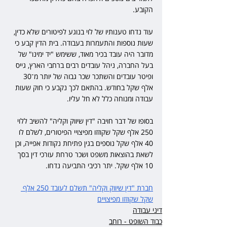
הקובע. 
עוד נדחו טענותיו של לוי בנוגע לפיטורים שלא כדין, 
שעות נוספות והתעמרות בעבודה. בית הדין קבע כי 
מדובר היה עובד בכיר מאוד, ששימש "יד ימינו" של 
בעל החברה, ניהל עובדים רבים ברחבי הארץ, גייס 
ופיטר עובדים והשתכר שכר גבוה של יותר מ־30 
אלף שקל בחודש. בהתאם לכך נקבע כי חוק שעות 
עבודה ומנוחה כלל לא חל עליו. 
בסופו של דבר חויבה "דין שיווק וקליה" להשיב ללוי 
250 אלף שקל שקוזזו מפיצויי הפיטורים, לשלם לו 
40 אלף שקל נוספים בגין פתיחת נקודות אפייה, וכן 
לשאת בהוצאות משפט ושכר טרחת עורכי דין בסך 
10 אלף שקל. יתר רכיבי התביעה נדחו.
חברת "דין שיווק וקליה" תשלם לעובד 250 אלף 
שקל שקוזזו מפיצויים
דיני עבודה
כבוד השופט - רוחב