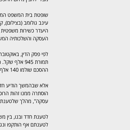
שופטת בית המשפט המחוז
עינב גולומב (בצילום), 
היעדר כשירות משפטית 
העסקה והשלכותיה המשפ
תמורת 945 אל
ההסכם שולמו 140 אלף שקל על חשבון התמורה ונרשמה הערת אזהרה לטובת הרוכשים.
אלא שבהמשך הודיע חדד ע
הוסתרה ממנו זהות הרוכ
עסקה", מהלך שלטענת ה
לטענתם אף הותקפו ונגר