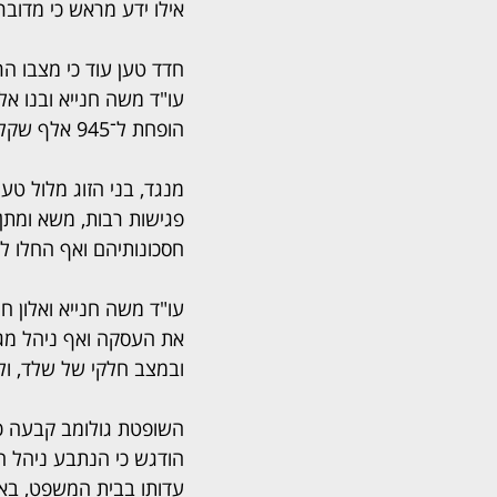
אילו ידע מראש כי מדוב
חדד טען עוד כי מצבו הר
הופחת ל־945 אלף שקל ללא הסכמתו המלאה והחופשית.
מנגד, בני הזוג מלול טע
פגישות רבות, משא ומתן
חסכונותיהם ואף החלו ל
עו"ד משה חנייא ואלון ח
את העסקה ואף ניהל מגעי
ובמצב חלקי של שלד, ולכ
השופטת גולומב קבעה כ
הודגש כי הנתבע ניהל ח
עדותו בבית המשפט, באו