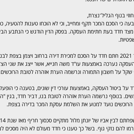
י בנוף הגליל־נצרת, 
קבעה כי הסכם המכר תקף ומחייב, וכי לא הוכחו טענות להטעיה, כפי
מצד חדד בעת חתימת העסקה. בפסק הדין הודגש כי הנתבע הבין
טיות.
לפי פסק הדין, באוקטובר 2021 חתם חדד על הסכם למכירת דירה ברחוב ויצמן בצפת ל
ף שקל. העסקה נערכה באמצעות עו"ד משה חנייא, אשר ייצג את שני ה
ל ביטול העסקה, באמצעות עורכי דין שונים, בטענה כי הופעל על
שים. בנוסף נרשמה הערת אזהרה לטובת בנו, דביר חדד, בגין "ה
רוכשים נועד למנוע את השלמת עסקת המכר בדירה בצפת.
מו להם נזקי גוף. בשל כך טענו כי חדד מעולם לא היה מסכים למ