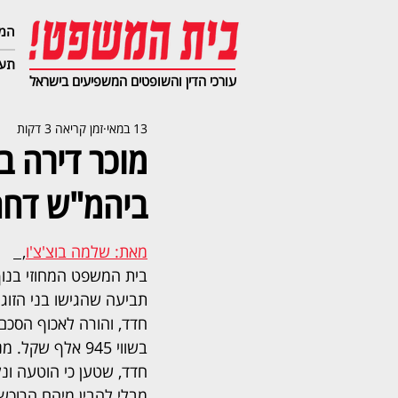
המג
תעב
עורכי הדין והשופטים המשפיעים בישראל
13 במאי
זמן קריאה 3 דקות
מוכר דירה ב
ביהמ"ש דחה
מאת: שלמה בוצ'צ'ו
,  
בית המשפט המחוזי בנוף
תביעה שהגישו בני הזוג יו
חדד, והורה לאכוף הסכם
בשווי 945 אלף שק
חדד, שטען כי הוטעה ונ
מבלי להבין מיהם הרוכש