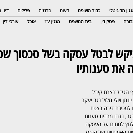
זין הדיגיטלי
כבוד השופט
דעות
ברנז'ה
פלילים
דיני
ורה
פסק דין
בית המשפט
מגזין TV
אוכל
עורכי דין
יקש לבטל עסקה בשל סכסוך שכנ
 את טענותיו
 הגליל־נצרת קיבל 
נתן ויולי מלול נגד יעקב 
 למכירת דירה בצפת 
ל. מנגד, נדחו מרבית טענות 
לחץ לחתום על העסקה 
ים האמיתיים של הנכס.