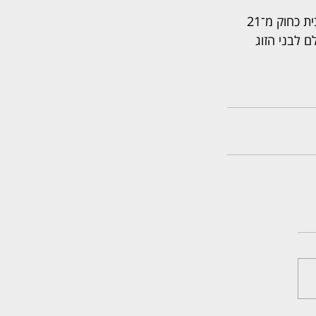
בהתאם לכך חויב אלון חנייא לשלם ליעקב חדד 15 אלף שקל, בצירוף הפרשי הצמדה וריבית כחוק מ־21 
לם לבני הזוג 