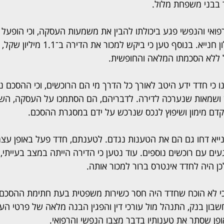
ר בבני משפחת מלול.
פואי והנפשי פגע ביכולתו להבין את משמעות העסקה, וכי הופעל 
עו"ד משה חנייא ובנו אלון חנייא. בנוסף טען כי ביקש
נו כי חדד ידע היטב לאורך כל הדרך מי הם הרוכשים, וכי ההסכם 
 ושמאות שנערכה לדירה. לדבריהם, הם הסתמכו על העסקה, השק
קדם מימון ושיפוץ לנכס שנרכש על ידם במסגרת ההסכם.
נייא דחו גם הם את הטענות נגדם. לטענתם, חדד פעל באופן עצמא
ם עם רוכשים נוספים. עוד נטען כי הדירה הייתה במצב בעייתי, 
ן היה לחדד אינטרס ברור למכור אותה.
י לא הוכח שחדד היה חסר כשירות משפטית בעת חתימת ההסכם. 
שבון בנק, התנהל מול עורכי דין והפגין הבנה מלאה של פרטי ה
פן שסתר את טענותיו בדבר מצבו הנפשי והרפואי.