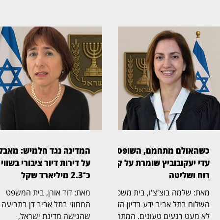
כשהאולם מתחמם, השופטת
המדינה נגד חלמיש: מאבק
עדי יעקובוביץ שומרת על קור
על דירות דיור ציבורי בשווי
רוח ושליטה
כ־2.3 מיליארד שקל
מאת: שלמה בוצ'צ'ו, בית משפט
מאת: דוד אורן, בית המשפט
השלום בתל אביב ידע בדיון הזה
המחוזי בתל אביב דן בתביעה
לא מעט רגעים טעונים. המתח
שהגישה מדינת ישראל,