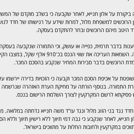
יקורת על אלון חנייא, לאחר שקבעה כי בשלב מוקדם של המשא 
 הרוכשים למשפחת מלול, למרות שידע על רגישותו של חדד לנוש
ד היטב מיהם הרוכשים ובחר להתקדם בעסקה.
טענות בדבר תרמית, כפייה או עושק, וכי התמורה שנקבעה בעסק
השמאות שנערכה לדירה. השמאות העריכה את שווי הנכס בכ־910
עמדת הרוכשים בדבר סבירות המחיר שנקבע בהסכם המכר.
ופטת על אכיפת הסכם המכר וקבעה כי הזכויות בדירה יירשמו על 
תרת התמורה. בנוסף הורתה על מחיקת הערת האזהרה שנרשמה לט
 פסיקתא לרשם המקרקעין לצורך השלמת הרישום בנכס.
ד נגד בני הזוג מלול ונגד עו"ד משה חנייא נדחתה במלואה. מ
חנייא, לאחר שנקבע כי גבה דמי תיווך ללא רישיון תיווך וללא הסכ
ווכים במקרקעין ולחובות החלות על מתווכים בישראל.