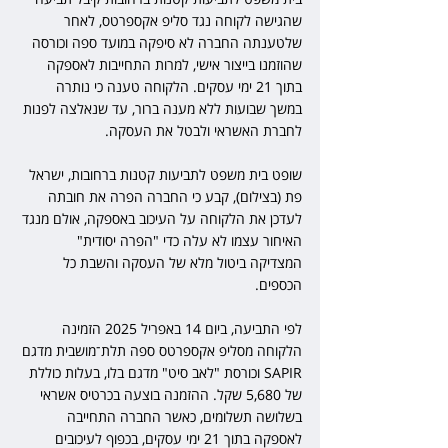
שהגישה לקוחה נגד סליפ אקספרטס, לאחר 
שלטענתה החברה לא סיפקה במועד ספה וכורסה 
שהוזמנו בייצור אישי, למרות התחייבות לאספקה 
בתוך 21 ימי עסקים. הלקוחה טענה כי נותרה 
במשך שבועות ללא מענה ברור, עד שנאלצה לפנות 
לחברת האשראי ולבטל את העסקה. 
שופט בית משפט לתביעות קטנות ברחובות, ישראל 
פת (בצילום), קבע כי החברה הפרה את חובתה 
לעדכן את הלקוחה על העיכוב באספקה, אולם מנגד 
האיחור עצמו לא עלה כדי "הפרה יסודית" 
המצדיקה ביטול מלא של העסקה והשבת כל 
הכספים. 
לפי התביעה, ביום 14 באפריל 2025 הזמינה 
הלקוחה מסליפ אקספרטס ספה תלת־מושבית מדגם 
SAPIR וכורסת "לאב סיט" מדגם בלו, בעלות כוללת 
של 5,680 שקל. ההזמנה בוצעה בכרטיס אשראי 
בשלושה תשלומים, כאשר החברה התחייבה 
לאספקה בתוך 21 ימי עסקים, בכפוף לעיכובים 