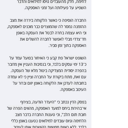
לחימה, חלק מהעובדים גויסו למילואים והדבר 
השפיע על פעילותה ועל זמני האספקה. 
החברה הוסיפה כי כאשר הלקוחה ביררה את מצב 
ההזמנה נמסר לה שהמוצרים כבר מוכנים לאספקה, 
וכי היא עצמה בחרה לבטל את העסקה באופן 
חד־צדדי מבלי לאפשר לחברה להשלים את 
האספקה בתוך זמן סביר. 
השופט ישראל פת קבע כי האיחור בפועל עמד על 
כ־13 ימי עסקים בלבד, וכי בנסיבות העניין אין מדובר 
בהפרה יסודית המצדיקה ביטול מלא של העסקה. 
עם זאת, מתח ביקורת על החברה וציין כי לא עמדה 
בחובתה לעדכן את הלקוחה באופן יזום וברור על 
העיכוב באספקה. 
בפסק הדין נכתב כי "היעדר הודעה, בצירוף 
אי־בהירות ביחס למועד האספקה, מהווים הפרה של 
חובת תום הלב", וכי טענות החברה בדבר מצב 
הלחימה וגיוס עובדים למילואים נטענו באופן כללי 
בלבד, ללא ראיות ממשיות הקושרות אותן לעיכוב 