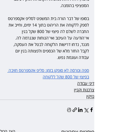
הספציפי בהזמנה. 
בסופו של דבר הורה בית המשפט לסליפ אקספרטס 
לספק ללקוחה את הריהוט בתוך 14 ימים, וחייב את 
החברה לשלם לה פיצוי של 800 שקל בגין 
אי־הודעה על העיכוב ואי־הנוחות שנגרמה לה. 
מנגד, נדחו דרישות הלקוחה לבטל את העסקה, 
לקבל החזר מלא של הכספים ולפצותה בגין יום 
עבודה ועוגמת נפש.
ספה וכורסה לא סופקו בזמן: סליפ אקספרטס חויבה 
בפיצוי של 800 שקל ללקוחה
דיני עבודה
צרכנות וקניין
נזיקין
הצג הכול