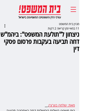
עורכי הדין והשופטים המשפיעים בישראל
מגזין בית המשפט
11 במאי
זמן קריאה 2 דקות
ניצחון ל"תולעת המשפט": ביהמ"ש
דחה תביעה בעקבות פרסום פסקי
דין
מאת: שלמה בוצ'צ'ו
,   
בית משפט השלום בירושלים דחה באחרונה תביעה 