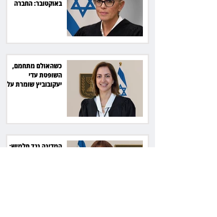
באוקטובר: החברה
תשלם כ־54 אלף שקל
כשהאולם מתחמם,
השופטת עדי
יעקובוביץ שומרת על
קור רוח ושליטה
המדינה נגד חלמיש:
מאבק על דירות דיור
ציבורי בשווי כ־2.3
מיליארד שקל