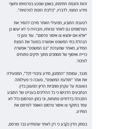
זהות ודוגמת חתימתו, באופן שפגע בפרטיותו וחשף 
מידע המצוי, לדבריו, "בליבת הזכות לפרטיות".
לטענת התובע, מפעילי האתר סירבו להסיר את 
הפרסומים גם לאחר פניותיו, והבהירו כי לא יעשו כן 
"אלא אם יומצא צו איסור פרסום". עוד טען כי 
הנהלת בתי המשפט אפשרה בפועל את הפצת 
המידע, מאחר שמערכת "נט המשפט" אפשרה 
כרייה ואיסוף של מסמכים מתוך תיקים פתוחים 
לציבור.
מנגד, עמותת "התמנון, מידע ציבורי לכל", המפעילה 
את אתר "תולעת המשפט", טענה כי פעילותה 
נשענת על עקרון פומביות הדיון המעוגן בדין. 
הנתבעים הדגישו כי כל ההליכים בעניינו של התובע 
התנהלו בדלתיים פתוחות, וכי בזמן הפרסום כלל לא 
עמד בתוקף צו איסור פרסום האוסר לפרסם את 
המידע.
בפסק הדין נקבע כי רק לאחר שהמידע כבר פורסם, 