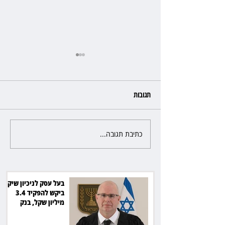
תגובות
כתיבת תגובה...
מלון קראון פלאזה: ביטלה שכירות
בגלל רטיבות - וחויבה בכ־600
אלף שקל
בעל עסק לניכיון שיקים
ביקש להפקיד 3.4
מיליון שקל, בנק
הפועלים סירב