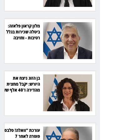
מלון קראון פלאזה:
ביטלה שכירות בגלל
רטיבות - וחויבה
בכ־600 אלף שקל
בן הזוג ניצח את
היורש: יקבל מחצית
מהדירה ו־40 אלף שקל
הוצאות
עורכת "וואלה! סלבס"
פוטרה לאחר 7