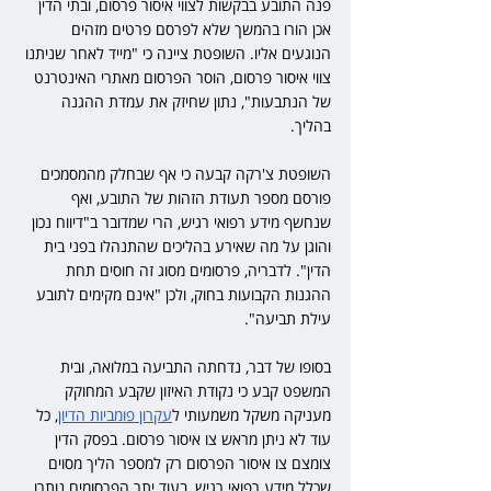
פנה התובע בבקשות לצווי איסור פרסום, ובתי הדין 
אכן הורו בהמשך שלא לפרסם פרטים מזהים 
הנוגעים אליו. השופטת ציינה כי "מייד לאחר שניתנו 
צווי איסור פרסום, הוסר הפרסום מאתרי האינטרנט 
של הנתבעות", נתון שחיזק את עמדת ההגנה 
בהליך.
השופטת צ'רקה קבעה כי אף שבחלק מהמסמכים 
פורסם מספר תעודת הזהות של התובע, ואף 
שנחשף מידע רפואי רגיש, הרי שמדובר ב"דיווח נכון 
והוגן על מה שאירע בהליכים שהתנהלו בפני בית 
הדין". לדבריה, פרסומים מסוג זה חוסים תחת 
ההגנות הקבועות בחוק, ולכן "אינם מקימים לתובע 
עילת תביעה".
בסופו של דבר, נדחתה התביעה במלואה, ובית 
המשפט קבע כי נקודת האיזון שקבע המחוקק 
מעניקה משקל משמעותי ל
עקרון פומביות הדיון
, כל 
עוד לא ניתן מראש צו איסור פרסום. בפסק הדין 
צומצם צו איסור הפרסום רק למספר הליך מסוים 
שכלל מידע רפואי רגיש, בעוד יתר הפרסומים נותרו 