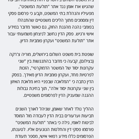
שהגיש ארז אומן נגד אתר "תולעת המשפט", 
מפעיליו והנהלת בתי המשפט, וקבע כי פרסום פסקי 
דין ומסמכים מתוך הליכים משפטיים שהתנהלו 
בפומבי נהנה מהגנת החוק, גם כאשר מדובר במידע 
אישי ורגיש. פסק הדין נחשב לניצחון משמעותי עבור 
אתר "תולעת המשפט" ועקרון פומביות הדיון.
שופטת בית משפט השלום בירושלים, מוריה צ'רקה 
(בצילום), קבעה כי מדובר בהתנגשות בין "שני 
עקרונות יסוד של המשטר הדמוקרטי", הזכות 
לפרטיות מחד, ועקרון פומביות הדיון מאידך. בפסק 
הדין כתבה כי "המלאכה שבפניי היא מלאכת האיזון 
בין שני עקרונות יסוד אלה", תוך בחינת גבולות 
ההגנה שמעניק הדין לפרסומים משפטיים.
ההליך נולד לאחר שאומן, שניהל לאורך השנים 
תביעות וערעורים בבית הדין לעבודה מול המוסד 
לביטוח לאומי, גילה כי באתר "תולעת המשפט" 
פורסמו פסקי דין והחלטות הנוגעים אליו. לטענתו, 
הפרסומים כללו מידע רפואי אישי, מספר תעודת 