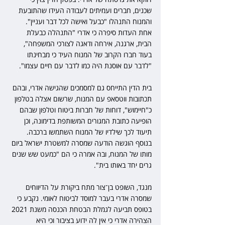
שכנים, חברים ועמיתים לעבודה העידו שהתובעת 
והמנוח התנהלו "כבעל ואישה לכל דבר ועניין". 
אחת העדות סיפרה כי אדרי "התנהלה כבעלת 
הבית, ארגנה, אירחה ודאגה לצורכי המשפחה", 
בעוד חברו הקרוב של המנוח העיד כי מבחינתו 
"לדבר עם אוסנת היה כמו לדבר עם חיים עצמו". 
בית הדין התייחס גם למסמכים שהגישה אדרי, ובהם 
תכתובות ווטסאפ עם המנוח, שרשום אצלה בטלפון 
כ"חיימוש", דוחות של חברות ביטוח וטלפון שבהם 
הופיעה כתובת המגורים המשותפת בדימונה, וכן 
תיעוד לכך שילדיו של המנוח השתמשו ברכבה. 
בנוסף הוגשה הודעה שמסרה למשטרת ישראל ביום 
מותו של המנוח, ובה אמרה כי הם "כמעט שש שנים 
גרים יחד באותו בית". 
מנגד, השופט בן־צור מתח ביקורת על הדיווחים 
שמסרה אדרי בעבר למוסד לביטוח לאומי. נקבע כי 
בטופס תביעה לגמלת הבטחת הכנסה משנת 2021 
הצהירה אדרי כי אין לה ידוע בציבור וכי היא 