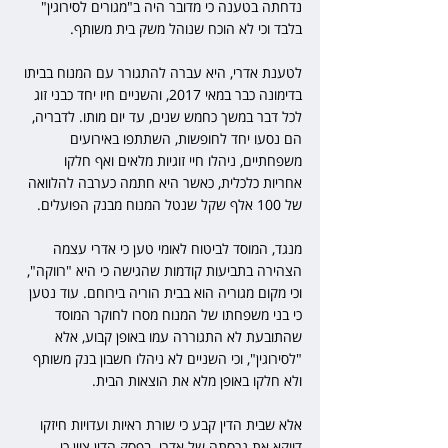
נדחתה בטענה כי מדובר היה ב"מגורים לסירוגין" 
בלבד וכי לא הוכח שנוהל משק בית משותף. 
לטענת אדרי, היא עברה להתגורר עם המנוח בביתו 
בדימונה כבר במאי 2017, והשניים חיו יחד כבני זוג 
לכל דבר במשך כחמש שנים, עד יום מותו. לדבריה, 
הם נסעו יחד לחופשות, השתתפו באירועים 
משפחתיים, ניהלו חיי זוגיות מלאים ואף חלקו 
אחריות כלכלית, כאשר היא חתמה כערבה להלוואה 
של 100 אלף שקל שנטל המנוח מבנק הפועלים. 
מנגד, המוסד לביטוח לאומי טען כי אדרי עצמה 
הצהירה בתביעות קודמות שהגישה כי היא "רווקה", 
וכי מקום מגוריה הוא בבית הוריה בירוחם. עוד נטען 
כי בני משפחתו של המנוח מסרו לחוקר המוסד 
שהתובעת לא התגוררה עמו באופן קבוע, אלא 
"לסירוגין", וכי השניים לא ניהלו חשבון בנק משותף 
ולא חלקו באופן מלא את הוצאות הבית. 
אלא שבית הדין קבע כי שורת ראיות ועדויות חיזקו 
דווקא את גרסתה של אדרי. בפסק הדין צוין כי 