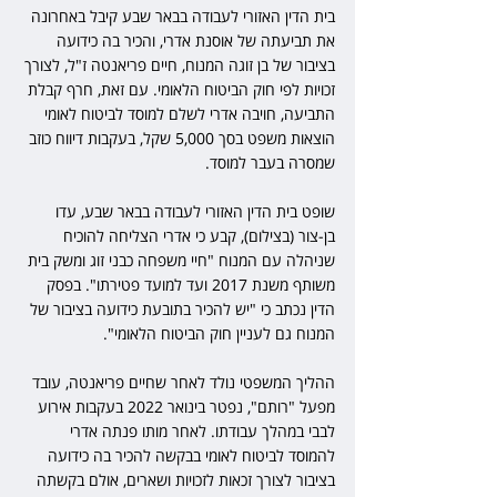
בית הדין האזורי לעבודה בבאר שבע קיבל באחרונה 
את תביעתה של אוסנת אדרי, והכיר בה כידועה 
בציבור של בן זוגה המנוח, חיים פריאנטה ז"ל, לצורך 
זכויות לפי חוק הביטוח הלאומי. עם זאת, חרף קבלת 
התביעה, חויבה אדרי לשלם למוסד לביטוח לאומי 
הוצאות משפט בסך 5,000 שקל, בעקבות דיווח כוזב 
שמסרה בעבר למוסד. 
שופט בית הדין האזורי לעבודה בבאר שבע, עדו 
בן-צור (בצילום), קבע כי אדרי הצליחה להוכיח 
שניהלה עם המנוח "חיי משפחה כבני זוג ומשק בית 
משותף משנת 2017 ועד למועד פטירתו". בפסק 
הדין נכתב כי "יש להכיר בתובעת כידועה בציבור של 
המנוח גם לעניין חוק הביטוח הלאומי". 
ההליך המשפטי נולד לאחר שחיים פריאנטה, עובד 
מפעל "רותם", נפטר בינואר 2022 בעקבות אירוע 
לבבי במהלך עבודתו. לאחר מותו פנתה אדרי 
להמוסד לביטוח לאומי בבקשה להכיר בה כידועה 
בציבור לצורך זכאות לזכויות ושארים, אולם בקשתה 