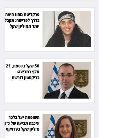
פרקליטת מחוז חיפה
בדרך לפרישה: תקבל
יותר ממיליון שקל
מהמדינה
50 שקל בכספת, 21
אלף בתביעה:
בריקסטון דורשת
תשלום על עיכוב בפינוי
השופטת יעל בלכר
עיכבה תביעה של כ־40
מיליון שקל בפרויקט
סולארי