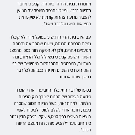
מתגוררת בבית הוריה. בית הדין קבע כי מדובר 
ב"דיווח כוזב", וציין כי "הנטל המוטל על הטוען 
להסביר מדוע הצהרות קודמות לא שיקפו את 
המציאות הוא נטל כבד מאוד". 
עם זאת, בית הדין הדגיש כי בפועל אדרי לא קיבלה 
גמלת הבטחת הכנסה, משום שהתביעה נדחתה 
מטעמים אחרים, ולכן לא הפיקה רווח כספי מהמצג 
השגוי. השופט קבע כי בשקלול כלל הראיות, ובהן 
העדויות, המסמכים וההתנהלות היומיומית של בני 
הזוג, הוכח כי השניים חיו יחד כבני זוג לכל דבר 
במשך שנים ארוכות. 
בסופו של דבר התקבלה התביעה, ואדרי הוכרה 
כידועה בציבור של המנוח לצורך חוק הביטוח 
הלאומי. למרות זאת, ובשל הדיווח הכוזב שמסרה 
בעבר, חויבה אדרי לשלם למוסד לביטוח לאומי 
הוצאות משפט בסך 5,000 שקל. בפסק הדין נכתב 
כי החיוב נועד "להביע מורת רוח מעצם הדיווח 
הכוזב".