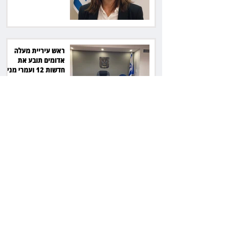
ראש עיריית מעלה
אדומים תובע את
חדשות 12 ועמרי מניב
ב־150 אלף שקל
רשת המרפאות "טרם"
לא זיהתה אפנדיציט -
ותפצה ב־736 אלף
שקל
הרשמת אישרה לתפוס