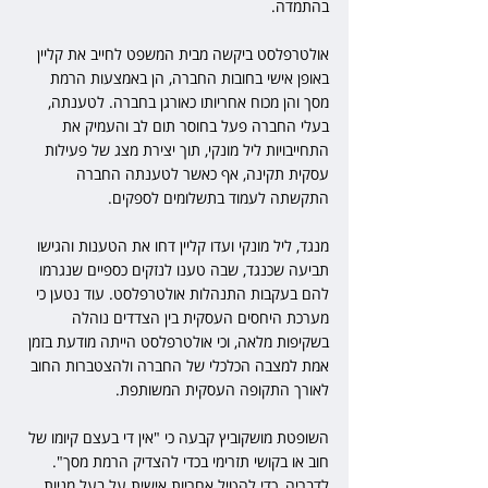
בהתמדה.
אולטרפלסט ביקשה מבית המשפט לחייב את קליין 
באופן אישי בחובות החברה, הן באמצעות הרמת 
מסך והן מכוח אחריותו כאורגן בחברה. לטענתה, 
בעלי החברה פעל בחוסר תום לב והעמיק את 
התחייבויות ליל מונקי, תוך יצירת מצג של פעילות 
עסקית תקינה, אף כאשר לטענתה החברה 
התקשתה לעמוד בתשלומים לספקים.
מנגד, ליל מונקי ועדו קליין דחו את הטענות והגישו 
תביעה שכנגד, שבה טענו לנזקים כספיים שנגרמו 
להם בעקבות התנהלות אולטרפלסט. עוד נטען כי 
מערכת היחסים העסקית בין הצדדים נוהלה 
בשקיפות מלאה, וכי אולטרפלסט הייתה מודעת בזמן 
אמת למצבה הכלכלי של החברה ולהצטברות החוב 
לאורך התקופה העסקית המשותפת.
השופטת מושקוביץ קבעה כי "אין די בעצם קיומו של 
חוב או בקושי תזרימי בכדי להצדיק הרמת מסך". 
לדבריה, כדי להטיל אחריות אישית על בעל מניות, 