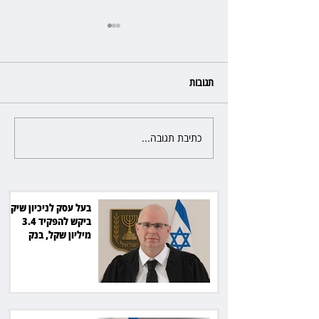
תגובות
כתיבת תגובה...
מלון קראון פלאזה: ביטלה שכירות
בגלל רטיבות - וחויבה בכ־600
אלף שקל
בעל עסק לניכיון שיקים
ביקש להפקיד 3.4
מיליון שקל, בנק
הפועלים סירב