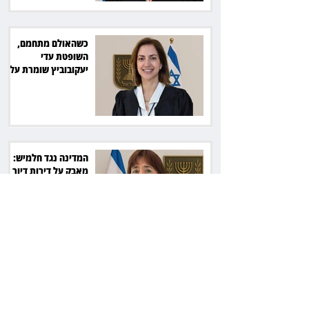
כשהאולם מתחמם,
השופטת עדי
יעקובוביץ שומרת על
קור רוח ושליטה
המדינה נגד חלמיש:
מאבק על דירות דיור
ציבורי בשווי כ־2.3
מיליארד שקל
זכוכיות בסלט ושן
שבורה: מסעדה בתל
אביב תשלם כ־45 אלף