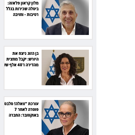
מלון קראון פלאזה:
ביטלה שכירות בגלל
רטיבות - וחויבה
בכ־600 אלף שקל
בן הזוג ניצח את
היורש: יקבל מחצית
מהדירה ו־40 אלף שקל
הוצאות
עורכת "וואלה! סלבס"
פוטרה לאחר 7
באוקטובר: החברה
תשלם כ־54 אלף שקל