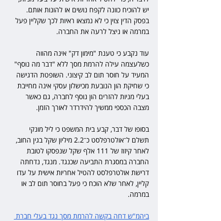
יש להוכיח כוונה לקפח נושים או להונות אותם. 
בפסק הדין צוין כי לא נמצאו ראיות לכך שקליין פעל 
במרמה או ניצל לרעה את החברה.
עוד נקבע כי טענת "מימון דק" אינה מהווה 
כשלעצמה עילה להרמת מסך ללא "דבר מה נוסף" 
המעיד על חוסר תום לב קיצוני. השופטת הדגישה 
כי שחיקת הון הנובעת מכישלון עסקי אינה מחייבת 
בעלי מניות להזרים הון נוסף לחברה, גם כאשר 
מצבה הכספי ממשיך להידרדר לאורך הזמן.
בסופו של דבר, קבע בית המשפט כי ליל מונקי 
תשלם ל־אולטרפלסט כ־2.2 מיליון שקל בגין החוב, 
לאחר קיזוז של 111 אלף שקל שנפסקו לטובת 
החברה במסגרת התביעה שכנגד. מנגד, נדחתה 
דרישת אולטרפלסט להטיל אחריות אישית על עדו 
קליין, לאחר שלא הוכח כי פעל בחוסר תום לב או 
במרמה.
ביהמ"ש דחה בקשה להרמת מסך נגד בעלי חברת 