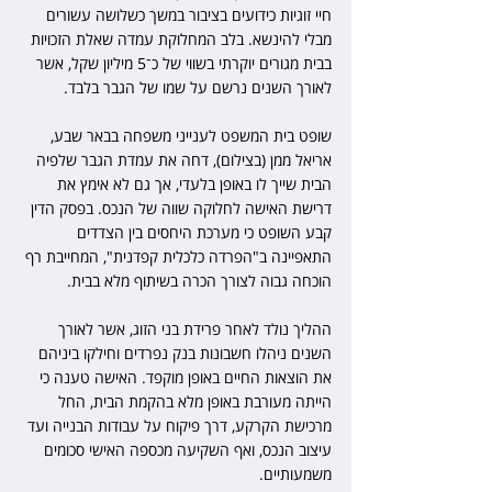
חיי זוגיות כידועים בציבור במשך כשלושה עשורים 
מבלי להינשא. בלב המחלוקת עמדה שאלת הזכויות 
בבית מגורים יוקרתי בשווי של כ־5 מיליון שקל, אשר 
לאורך השנים נרשם על שמו של הגבר בלבד.
שופט בית המשפט לענייני משפחה בבאר שבע, 
אריאל ממן (בצילום), דחה את עמדת הגבר שלפיה 
הבית שייך לו באופן בלעדי, אך גם לא אימץ את 
דרישת האישה לחלוקה שווה של הנכס. בפסק הדין 
קבע השופט כי מערכת היחסים בין הצדדים 
התאפיינה ב"הפרדה כלכלית קפדנית", המחייבת רף 
הוכחה גבוה לצורך הכרה בשיתוף מלא בבית.
ההליך נולד לאחר פרידת בני הזוג, אשר לאורך 
השנים ניהלו חשבונות בנק נפרדים וחילקו ביניהם 
את הוצאות החיים באופן מוקפד. האישה טענה כי 
הייתה מעורבת באופן מלא בהקמת הבית, החל 
מרכישת הקרקע, דרך פיקוח על עבודות הבנייה ועד 
עיצוב הנכס, ואף השקיעה מכספה האישי סכומים 
משמעותיים.