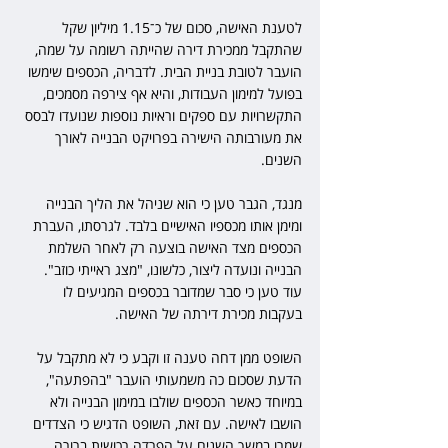
לטענת האישה, סכום של כ־1.15 מיליון שקל 
שהתקבל ממכירת דירה שהייתה רשומה על שמה, 
הועבר לטובת בניית הבית. לדבריה, הכספים שימשו 
בפועל למימון העבודות, והיא אף צירפה מסמכים, 
התקשרויות עם ספקים וראיות נוספות שנועדו לבסס 
את מעורבותה הישירה בפרויקט הבנייה לאורך 
השנים.
מנגד, הגבר טען כי הוא שניהל את הליך הבנייה 
ומימן אותו מכספיו האישיים בלבד. לגרסתו, העברת 
הכספים מצד האישה בוצעה רק לאחר השלמת 
הבנייה ונועדה ליצור, כלשונו, "מצג ראייתי כוזב". 
עוד טען כי סבר שמדובר בכספים המגיעים לו 
בעקבות מכירת דירתה של האישה.
השופט ממן דחה טענה זו וקבע כי לא מתקבל על 
הדעת שסכום כה משמעותי הועבר "בהפתעה", 
במיוחד כאשר הכספים שולבו במימון הבנייה ולא 
הושבו לאישה. עם זאת, השופט הדגיש כי הצדדים 
שמרו במשך השנים על הפרדה רכושית ברורה, 