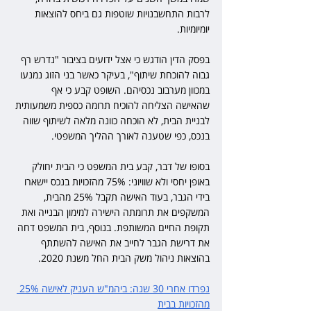
לרבות התחשבנויות שוטפות גם ביחס להוצאות 
יומיומיות.
בפסק הדין הודגש כי אצל ידועים בציבור "נדרש רף 
גבוה להוכחת שיתוף", בעיקר כאשר בני הזוג נמנעו 
במכוון מערבוב נכסיהם. השופט קבע כי אף 
שהאישה הצליחה להוכיח תרומה כספית משמעותית 
לבניית הבית, לא הוכחה כוונה מלאה לשיתוף שווה 
בנכס, כפי שטענה לאורך ההליך המשפטי.
בסופו של דבר, קבע בית המשפט כי הבית יחולק 
באופן יחסי ולא שוויוני: 75% מהזכויות בנכס יישארו 
בידי הגבר, בעוד האישה תקבל 25% מהבית, 
המשקפים את תרומתה הישירה למימון הבנייה ואת 
תקופת החיים המשותפת. בנוסף, בית המשפט דחה 
את דרישת הגבר לחייב את האישה להשתתף 
בהוצאות ניהול משק הבית החל משנת 2020.
נפרדו אחרי 30 שנה: ביהמ"ש העניק לאישה 25% 
מהזכויות בבית