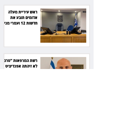
ראש עיריית מעלה
אדומים תובע את
חדשות 12 ועמרי מניב
ב־150 אלף שקל
רשת המרפאות "טרם"
לא זיהתה אפנדיציט -
ותפצה ב־736 אלף
שקל
הרשמת אישרה לתפוס
את רכב היוקרה בסיוע
המשטרה, השופט ביטל
את המהלך