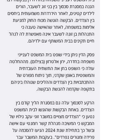
הגנה במסגרת סכסוך בין בני זוג לשעבר, הורים 
לילדים קטינים, לאחר הידרדרות משמעותית ביחסים 
בין הצדדים. הבקשה הוגשה מכוח החוק למניעת 
אלימות במשפחה, לאחר שהאישה טענה כי 
התנהלות בן זוגה לשעבר אינה מאפשרת לה לנהל 
חיים תקינים בבית המשותף עם ילדיהם.
פסק הדין ניתן בידי שופט בית המשפט לענייני 
משפחה בחדרה, ירון אלטרזון (בצילום). מההחלטה 
עולה כי השופט בחן את התשתית העובדתית 
והמשפטית באופן שקדני, תוך ניתוח מפורט של 
ההתכתבויות בין הצדדים וההליכים שנוהלו ביניהם 
בתקופה שקדמה להגשת הבקשה.
הרקע לסכסוך עלה גם במסגרת הליך קודם בין 
הצדדים. באחת הבקשות שהוגשו לבית המשפט 
נטען כי "הצדדים מצויים במשבר זוגי עקב גילויו של 
המבקש כי המשיבה מנהלת קשר רומנטי עם אישה 
ובשל כך בתחילת שנת 2024 הגיעו להסכמה על 
פרידה ומגורים נפרדים". בעקבות המשבר עבר 