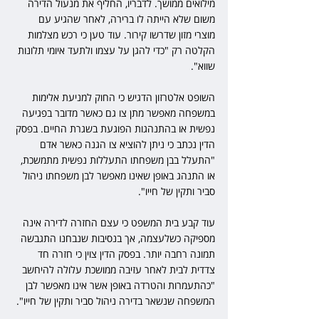
מילואים ממושך. לדבריו, החליף את מנעול הדירה 
משום שלא הייתה לו ברירה, לאחר שהגיע עם 
מוצרי מזון שדרשו קירור. עוד טען כי רכש מצלמות 
הקלטה רק "כדי להגן על עצמו ולתעד איומי תלונות 
שווא".
השופט אלטרזון הדגיש כי החוק למניעת אלימות 
במשפחה מאפשר מתן צו גם כאשר מדובר בפגיעה 
נפשית או בהתנהגות הפוגעת בשגרת החיים. בפסק 
הדין נכתב כי ניתן להוציא צו הגנה כאשר אדם 
"התעלל בבן משפחתו התעללות נפשית מתמשכת, 
או התנהג באופן שאינו מאפשר לבן משפחתו ניהול 
סביר ותקין של חייו".
עוד קבע בית המשפט כי עצם החזרה לדירה אינה 
מספיקה כשלעצמה, אך בנסיבות שנבחנו התגבשה 
תמונה רחבה יותר. בפסק הדין צוין כי חזרה חד 
צדדית לבית לאחר עזיבה ממושכת עלולה להיחשב 
"כהתעמרות והטרדה באופן אשר אינו מאפשר לבן 
המשפחה שנשאר בדירה ניהול סביר ותקין של חייו".