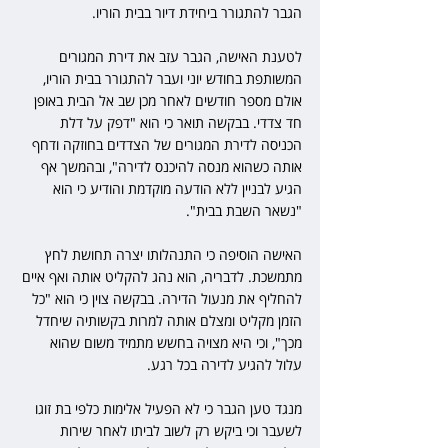
הגבר להתגורר ביחידת דיור בבית הוריו.
לטענת האישה, הגבר עזב את דירת המגורים 
המשותפת בחודש יוני ועבר להתגורר בבית הוריו, 
אולם מספר חודשים לאחר מכן שב אל הבית באופן 
חד צדדי. בבקשה תואר כי הוא "דפק על דלת 
הכניסה לדירת המגורים של הצדדים בחוזקה ודחף 
אותה כשהוא מנסה להיכנס לדירה", ובהמשך אף 
הגיע לבניין ללא הודעה מוקדמת והודיע כי הוא 
"נשאר השבת בבית".
האישה הוסיפה כי התנהלותו יצרה תחושת לחץ 
מתמשכת. לדבריה, הוא נהג להקליט אותה ואף איים 
להחליף את מנעול הדירה. בבקשה צוין כי הוא "כל 
הזמן מקליט ומצלם אותה למרות בקשותיה שיחדל 
מכך", וכי היא מצויה בחשש מתמיד משום שהוא 
עלול להגיע לדירה בכל רגע.
מנגד טען הגבר כי לא הפעיל אלימות כלפי בת זוגו 
לשעבר וכי ביקש רק לשוב לביתו לאחר שירות 