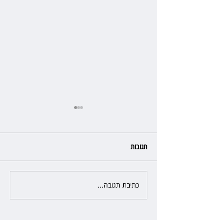
תגובות
כתיבת תגובה...
פרקליטת מחוז חיפה בדרך
לפרישה: תקבל יותר ממיליון שקל
מהמדינה