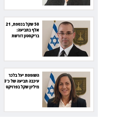
50 שקל בכספת, 21
אלף בתביעה:
בריקסטון דורשת
תשלום על עיכוב בפינוי
השופטת יעל בלכר
עיכבה תביעה של כ־40
מיליון שקל בפרויקט
סולארי
ראש עיריית מעלה
אדומים תובע את