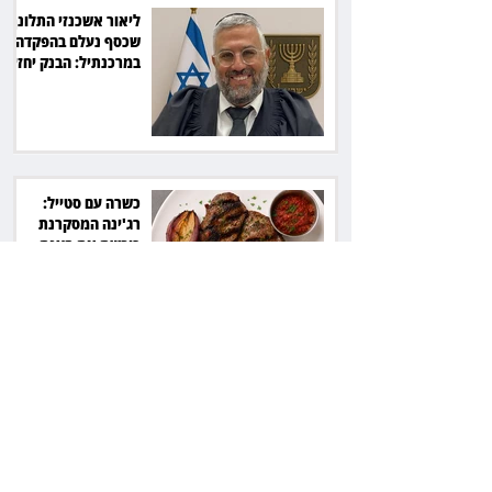
ליאור אשכנזי התלונן
שכסף נעלם בהפקדה
במרכנתיל: הבנק יחזיר
7,700 שקל
כשרה עם סטייל:
רג'ינה המסקרנת
כובשת את סצנת
הגורמה בלב תל אביב
השכנה מרמת השרון
ניהלה קרב על החניה -
ותשלם יותר מחצי
מיליון שקל