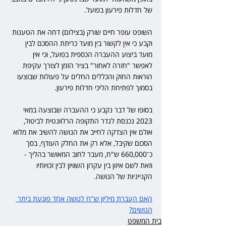
של חדלות פירעון בפועל.
השופט עופר חיים שורק (בצילום) דחה את הטענות 
וקבע כי אין לקשור בין מועד כריתת ההסכם לבין 
מועד ביצוע ההעברה הכספית בפועל, וכי אין 
לאפשר "חזרה לאחור" בציר הזמן לצורך עקיפת 
הוראות החוק והכללים החלים על פעולות שבוצעו 
בסמוך לפתיחת הליכי חדלות פירעון.
בסופו של דבר נקבע כי ההעברה שבוצעה במאי 
2023 נכנסת לגדר התקופה הרלוונטית לביטול, 
אולם אין הצדקה לחייב את הנושה להשיב את מלוא 
הסכום שקיבל, אלא רק את החלק העודף, בסך 
כ־660,000 ש"ח, מעבר לחוב המאושר בהליך - 
וזאת לשם איזון בין עקרון השוויון לבין זכויותיו 
הקנייניות של הנושה.
האם העברת מיליון ש"ח לנושה אחד פוגעת ביתר 
הנושים?
בית המשפט