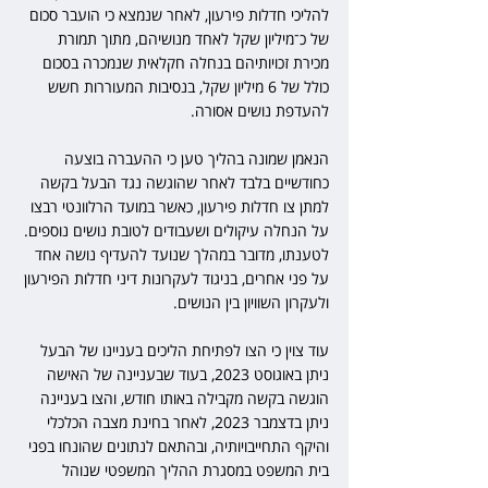
להליכי חדלות פירעון, לאחר שנמצא כי הועבר סכום 
של כ־מיליון שקל לאחד מנושיהם, מתוך תמורת 
מכירת זכויותיהם בנחלה חקלאית שנמכרה בסכום 
כולל של 6 מיליון שקל, בנסיבות המעוררות חשש 
להעדפת נושים אסורה.
הנאמן שמונה בהליך טען כי ההעברה בוצעה 
כחודשיים בלבד לאחר שהוגשה נגד הבעל בקשה 
למתן צו חדלות פירעון, כאשר במועד הרלוונטי רבצו 
על הנחלה עיקולים ושעבודים לטובת נושים נוספים. 
לטענתו, מדובר במהלך שנועד להעדיף נושה אחד 
על פני אחרים, בניגוד לעקרונות דיני חדלות הפירעון 
ולעקרון השוויון בין הנושים.
עוד צוין כי הצו לפתיחת הליכים בעניינו של הבעל 
ניתן באוגוסט 2023, בעוד שבעניינה של האישה 
הוגשה בקשה מקבילה באותו חודש, והצו בעניינה 
ניתן בדצמבר 2023, לאחר בחינת מצבה הכלכלי 
והיקף התחייבויותיה, ובהתאם לנתונים שהונחו בפני 
בית המשפט במסגרת ההליך המשפטי שנוהל 