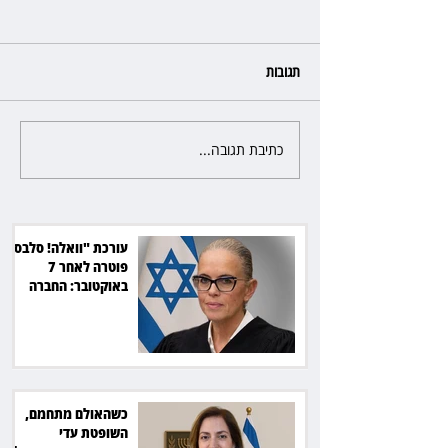
תגובות
כתיבת תגובה...
כשהאולם מתחמם, השופטת עדי
יעקובוביץ שומרת על קור רוח
ושליטה
עורכת "וואלה! סלבס"
פוטרה לאחר 7
באוקטובר: החברה
תשלם כ־54 אלף שקל
כשהאולם מתחמם,
השופטת עדי