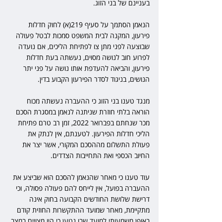
בעניינם של בני הזוג.
הנאמן הסתמך על סעיף 219(א) לחוק חדלות 
פירעון, המקנה לבית המשפט סמכות לבטל פעולה 
שבוצעה לפני מתן צו לפתיחת הליכים, אם נועדה 
לפרוע חוב לנושה מסוים, נעשתה בעת חדלות 
פירעון, והביאה להעדפת אותו נושה על פני יתר 
הנושים, בניגוד לסדר הפירעון הקבוע בדין.
מנגד טענו בני הזוג כי ההעברה נעשתה מכוח 
הוראה בלתי חוזרת שניתנה לנאמן במסגרת הסכם 
מכר שנחתם בפברואר 2022, זמן רב טרם פתיחת 
הליכי חדלות הפירעון. לטענתם, אין לנתק את 
פעולת התשלום מההסכם המקורי, אשר יצר את 
החיוב הכספי ואת התחייבות הצדדים.
עוד טענו כי מאחר שהנאמן להסכם הוא שביצע את 
ההעברה בפועל, אין לייחס להם פעולה פסולה, וכי 
דרישת שלושת החודשים הקבועה בחוק אינה 
מתקיימת, מאחר שמועד ההתקשרות החוזית קודם 
באופן משמעותי למועד שבו נטען כי היו מצויים במצב 