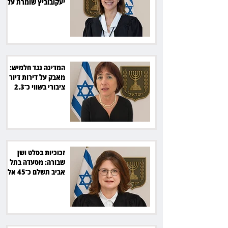
יעקובוביץ שומרת על
קור רוח ושליטה
המדינה נגד חלמיש:
מאבק על דירות דיור
ציבורי בשווי כ־2.3
מיליארד שקל
זכוכיות בסלט ושן
שבורה: מסעדה בתל
אביב תשלם כ־45 אלף
שקל