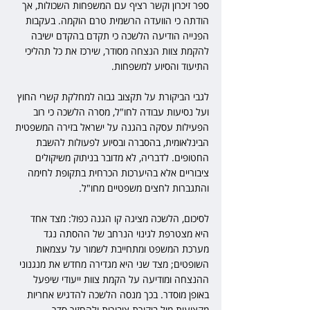
ספר זיכרון וקשר רציף עם המשפחות השכולות, אך 
הודתה כי הוועדה הרשמית טרם הוקמה. בעקבות 
הפנייה הודיעה הלשכה כי תקדם בהקדם ישיבה 
להקמת צוות הנצחה מסודר, שירכז את כל תהליכי 
התיעוד והסיוע למשפחות.
לגבי הביקורת על תקצוב גבוה למחלקת קשרי החוץ 
ועל נסיעות עבודה לחו"ל, מסרה הלשכה כי רוב 
הפעילות עסקה בהגנה על ישראל בזירה המשפטית 
הבינלאומית, בהסברה ובסיוע לפעולות להשבת 
החטופים. לדבריה, לא מדובר בניתוק משיקולים 
ציבוריים אלא בהיערכות הכרחית בתקופת לחימה 
והתגברות לחצים משפטיים מחו"ל.
לסיכום, הלשכה מציגה קו הגנה כפול: מצד אחד 
היא מצטרפת לגינוי הנרחב של ההסתה נגד 
מערכת המשפט ומתחייבת לשמור על עצמאות 
השופטים; מצד שני היא מגדירה מחדש את מנגנוני 
ההנצחה ומודיעה על הקמת צוות ייעודי שיפעל 
באופן מוסדר. בכך מנסה הלשכה להדגיש אחריות 
מקצועית מול ביקורת ציבורית ולהחזיר סדר 