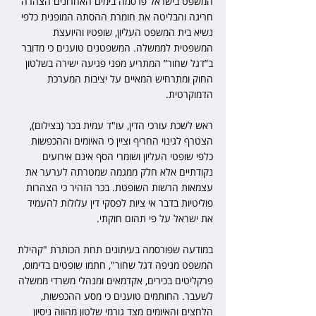
המשפט בישראל פרסמה בימים האחרונים הצהרה 
חריגה והבליטה את חומרת ההסתה המופנית כלפי 
נשיא בית המשפט העליון, שופטיו והיועצת 
המשפטית לממשלה. המשפטנים טוענים כי מדובר 
ב”דגל שחור” המתריע מפני פגיעה ישירה בשלטון 
החוק ומתרחיש המאיים על יציבות המערכת 
הדמוקרטית.
ראש לשכת עורכי הדין, עו"ד עמית בכר (בצילום), 
הצטרף לגינוי החריף וציין כי האיומים וההכפשות 
כלפי שופטי העליון ושומרי הסף אינם אירועים 
נקודתיים אלא חלק ממגמה שמטרתה לערער את 
עצמאות הרשות השופטת. בכר הזהיר כי הצהרות 
פוליטיות בדבר אי ציות לפסקי דין עלולות להעמיד 
את ישראל על פי תהום חוקתי.
במודעה שפורסמה בעיתונים תחת הכותרת "קהילת 
המשפט מניפה דגל שחור", חתמו שופטים בדימוס, 
פרקליטים בכירים, אקדמאים ומנהלי משרדי ממשלה 
לשעבר. החותמים טוענים כי מסע ההכפשות, 
הלחצים והאיומים מצד גורמי שלטון מהווה ניסיון 