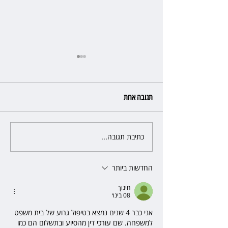
תגובה אחת
כתיבת תגובה...
ליאור אשכנזי התלונן שכסף נעלם
בהפקדה במרכנתיל: הבנק יחזיר
7,700 שקל
החדשות ביותר
חינוך
08 בינו׳
אני כבר 4 שנים נמצא בטיפול גרוע של בית משפט 
למשפחה. שם עורכי דין מהסיוע ובתשלום הם כמו 