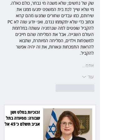
שק של נחשים; שלא משנה מי נבחר, כולם כאלה. 
מי שלא שייך לכת בית המשפט ימנעו ממנו את 
שירותם, כמו עבדים שחורים שמנעו מהם קרוא 
וכתוב כדי שלא יתקוממו נגדם. ואני יודע שזה לא PC 
להקביל שופטים למה שגרמניה עשתה במלחמת 
העולם השנייה. אבל את הסליחה שהם חייבים 
למשפחות וילדים, הסליחה המיותרת, שתבוא 
להראות התפכחות ונאורות, את זה יהיה אפשר 
להקביל. 
אתם…
עוד
לייק
להשיב
זכוכיות בסלט ושן
שבורה: מסעדה בתל
אביב תשלם כ־45 אלף
שקל