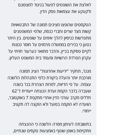
לאלצת את השופטים לפעול בניגוד למצפונם 
ולקעקע את עצמאות פסק הדין.
הטקסטים שהופצו מציגים תמונה של התבטאויות 
קשות מצד שרים וחברי כנסת, שלפי המשפטנים 
מתפרשות כניסיון להלך אימים על שופטים. בין היתר 
נטען כי בכירים בממשלה מרמזים על חוסר נכונות 
לקיים פסיקת בג״ץ, והדבר מתואר כערעור חזיתי על 
עקרון הפרדת הרשויות ומעמד בית המשפט העליון.
מנגד, תחקיר "ידיעות אחרונות" הציג תמונה 
מורכבת יותר והעלה ביקורת כלפי התנהלות הלשכה 
עצמה. על פי הדיווח, למרות הצהרת בכר בשנה 
שעברה בדבר הקמת ועדת הנצחה ייעודית ל־62 
חללים מקרב עורכי הדין אחרי מתקפת 7 באוקטובר, 
הוועדה לא הוקמה בפועל ולא הוקצה לה תקציב 
ייחודי.
בתשובתה לעיתון מסרה הלשכה כי ההנצחה 
מתקיימת באופן שוטף באמצעות טקסים שנתיים, 