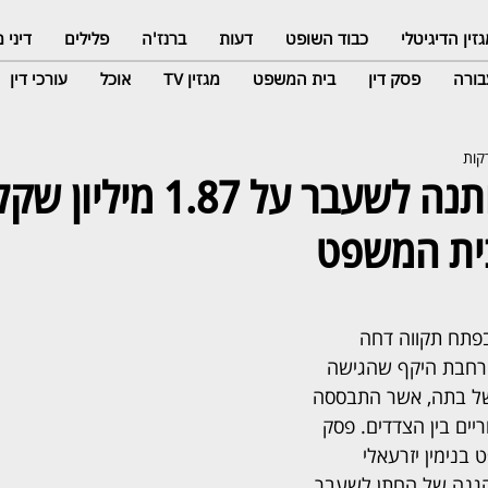
זין הדיגיטלי
כבוד השופט
דעות
ברנז'ה
פלילים
דיני
ורה
פסק דין
בית המשפט
מגזין TV
אוכל
עורכי דין
תבעה את חתנה לשעבר על 1.87 מיליון
ית המשפט
תח תקווה דחה 
רחבת היקף שהגישה 
ל בתה, אשר התבססה 
יים בין הצדדים. פסק 
 בנימין יזרעאלי 
ההגנה של החתן לשעבר 