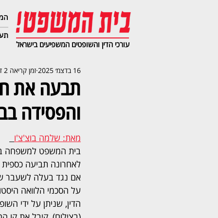
המג
תעב
עורכי הדין והשופטים המשפיעים בישראל
16 בדצמ׳ 2025
זמן קריאה 2 דקות
והפסידה בב
מאת: שלמה בוצ'צ'ו
בית המשפט למשפחה בפ
לאחרונה תביעה כספית 
אם נגד בעלה לשעבר ש
על הסכמי הלוואה היסטור
הדין, שניתן על ידי השופט
(בצילום), קיבל את קו 