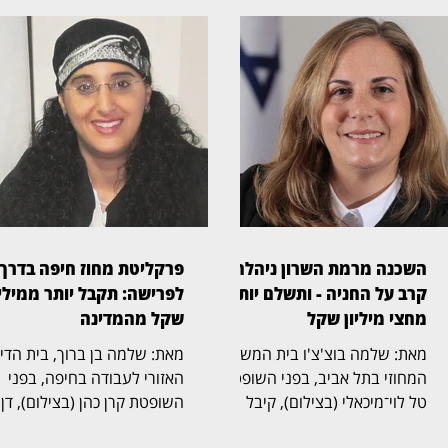
השכנה מרמת השרון ניהלה
פרקליטת מחוז חיפה בדרך
קרב על החניה - ותשלם יותר
לפרישה: תקבל יותר ממיליו
מחצי מיליון שקל
שקל מהמדינה
מאת: שלמה בוצ'צ'ו בית המשפט
מאת: שלמה בן ברוך, בית הד
המחוזי בתל אביב, בפני השופטת
האזורי לעבודה בחיפה, בפני
טל לוי־מיכאלי (בצילום), קיבל
השופטת קרן כהן (בצילום), דן
תביעה שעסקה בזכויות בחניה
בהליך שעסק בסיום כהונתה ש