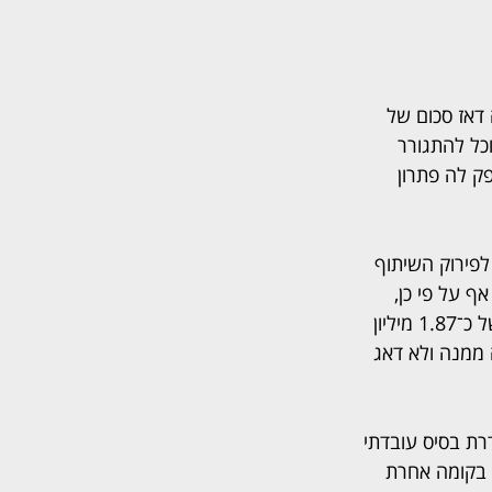
אז סכום של 
וכל להתגורר 
ק לה פתרון 
ג התגרשו. באוקטובר 2021 ניתן פסק דין לפירוק השיתוף 
ף על פי כן, 
בנובמבר 2022 פנתה האם לבית המשפט בטענה כי חתנה לשעבר חייב לה סכום נוסף של כ־1.87 מיליון 
 ממנה ולא דאג 
רת בסיס עובדתי 
 בקומה אחרת 