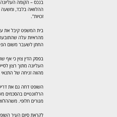
בנכס – הקומה העליונה.
ההלוואה בלבד, ומשעה ש
זכויות".
בית המשפט קיבל את עמ
מהראיות עלה שהתובעת ו
החתן לשעבר משום הפר
בפסק הדין צוין כי אף ש
העליונה מתוך רצון לסיי
מהווה זניחה של התנאי ה
השופט דחה גם את דרישתה
הרלוונטיים בהסכמים מעל
מגורים חלופי. משההלווא
לקראת סיום העיר השופט