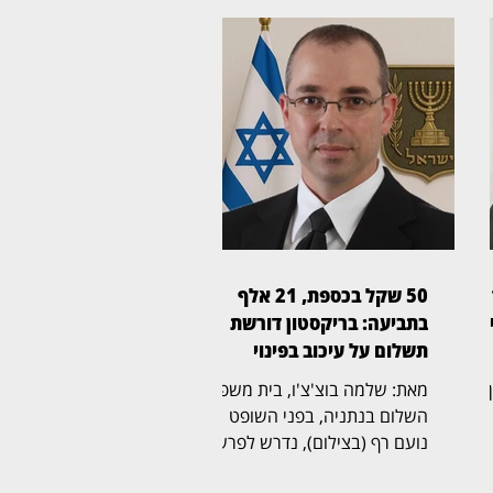
50 שקל בכספת, 21 אלף
ן
בתביעה: בריקסטון דורשת
תשלום על עיכוב בפינוי
ין
מאת: שלמה בוצ'צ'ו, בית משפט
השלום בנתניה, בפני השופט
נועם רף (בצילום), נדרש לפרשה
ל
חריגה שהחלה בכספת אישית