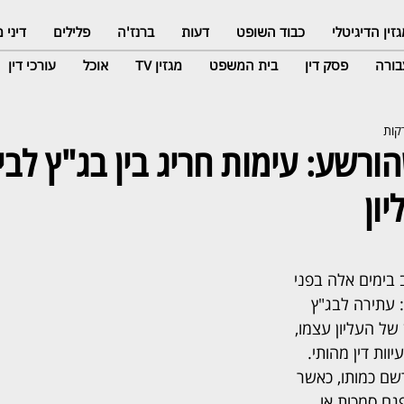
זין הדיגיטלי
כבוד השופט
דעות
ברנז'ה
פלילים
דיני
ורה
פסק דין
בית המשפט
מגזין TV
אוכל
עורכי דין
הורשע: עימות חריג בין בג"ץ לבי
ון
 בימים אלה בפני 
 עתירה לבג"ץ 
ל העליון עצמו, 
ות דין מהותי. 
ם כמותו, כאשר 
ם סמכות או 