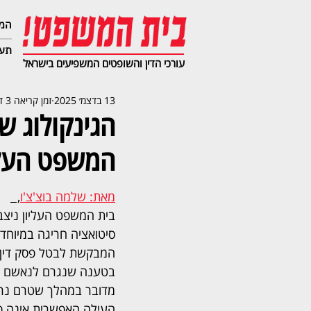
המג
תעב
עורכי הדין והשופטים המשפיעים בישראל
13 בדצמ׳ 2025
זמן קריאה 3 דקות
הגינקולוג ש
המשפט העלי
מאת: שלמה בוצ'צ'ו
,  
בית המשפט העליון ניצב
סיטואציה חריגה במיוחד:
המבקשת לבטל פסק דין ש
בטענה שנגרם לנאשם עיו
מדובר במהלך שטרם נרש
העילה האפשרית אינה פג