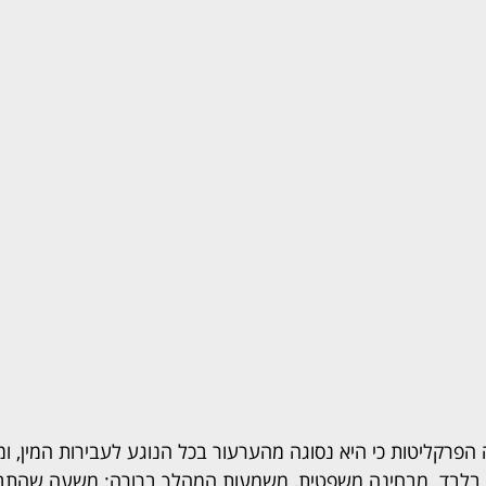
פרקליטות כי היא נסוגה מהערעור בכל הנוגע לעבירות המין, ומו
בלבד. מבחינה משפטית, משמעות המהלך ברורה: משעה שהתבי