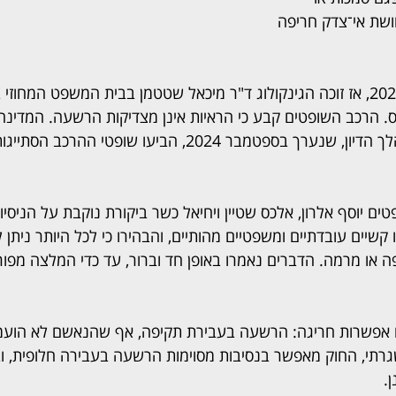
שת אי־צדק חריפה 
הפרשה החלה בינואר 2023, אז זוכה הגינקולוג ד"ר מיכאל שטטמן בבית המשפט המ
נס. הרכב השופטים קבע כי הראיות אינן מצדיקות הרשעה. המדינ
המשפט העליון, אך במהלך הדיון, שנערך בספטמבר 2024, הביעו ש
ים יוסף אלרון, אלכס שטיין ויחיאל כשר ביקורת נוקבת על הניסיון
קשיים עובדתיים ומשפטיים מהותיים, והבהירו כי לכל היותר ניתן
פה או מרמה. הדברים נאמרו באופן חד וברור, עד כדי המלצה מפו
 אפשרות חריגה: הרשעה בעבירת תקיפה, אף שהנאשם לא הועמד 
רתי, החוק מאפשר בנסיבות מסוימות הרשעה בעבירה חלופית, ו
.