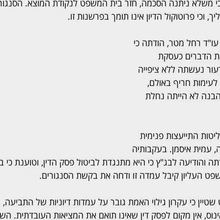
י משלא ניתנה הסכמה, חזר בית המשפט לנקודת המוצא. הסנגורי
ך, וכי פרוטוקול הדיון אינו תומך בפרשנות זו.
עו"ד רחל מטר, הודתה כי 
ת הדברים כעסקת 
עור נעשתה ללא ציפייה 
לעימות חריף באולם, 
הבנה לא הייתה נחלת 
יטות התייעצות פנימית 
 עמית איסמן. בעקבותיה 
 והודיעה לבג"ץ כי היא מתנגדת לביטול פסק הדין, וטוענת כי ב
פט העליון קיבל עמדה זו ודחה את בקשת הסנגורים.
יין כי עקרון גילוי האמת גובר על עמדות דיוניות של התביעה, 
וס, אין מקום לפסק דין שאינו תואם את המציאות העובדתית. השו