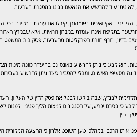
 לא ניתן עוד להרשיע את הנאשם בגינו במסגרת הערעור.
 הדין יניב ואקי ואירית באומהורן, קיבלו את עמדת המדינה בכל הנו
הרשעה בתקיפה אינה עומדת במבחן הראיות. אלא שבמרץ האחרו
ים בדיון, וחרף חזרת הפרקליטות מהערעור, פסק בית המשפט הע
.
ות. הוא קבע כי ניתן להרשיע באונס גם בהיעדר כוונה מינית מצד
ינה מסעיפי האישום, ומבלי להסביר כיצד ניתן להרשיע בעבירות
תקדימית לבג"ץ, שבה ביקשו לבטל את פסק הדין של העליון. העת
בע כי בטרם יכריע, על הסנגורים למצות הליך פנימי ולפנות לשופ
ק הדין.
 בפני אותו הרכב. במהלכו טען השופט אלרון כי ההצעה המקורית הי