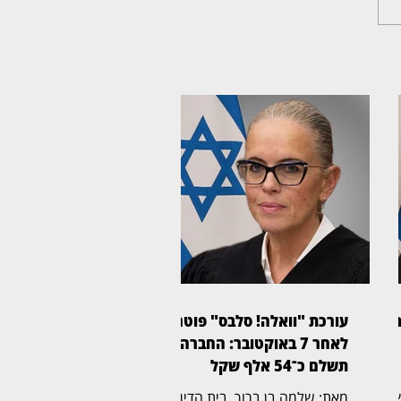
בל
עורכת "וואלה! סלבס" פוטרה
לאחר 7 באוקטובר: החברה
תשלם כ־54 אלף שקל
בית המשפט
מאת: שלמה בן ברוך, בית הדין