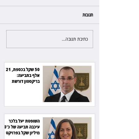
תגובות
כתיבת תגובה...
השופטת יעל בלכר עיכבה תביעה
את חדשות 12 ועמרי מניב ב־150
של כ־40 מיליון שקל בפרויקט
סולארי
50 שקל בכספת, 21
אלף בתביעה:
בריקסטון דורשת
תשלום על עיכוב בפינוי
השופטת יעל בלכר
עיכבה תביעה של כ־40
מיליון שקל בפרויקט
סולארי