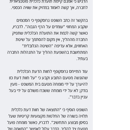
הדגיש כי אמנם קיימת תועלת כלכלית פוטנציאלית 
לחברה, אך קשה לאמוד במדויק את שוויה הכספי.
בהקשר זה כתב השופט גרוסקופף כי הסכומים 
שקבע המחוזי "עומדים על הרף הגבוה". לדבריו, 
כאשר קשה לכמת את התועלת הכלכלית שתפיק 
החברה מההליך, אין מקום להסתמך על שיטת 
האחוזים, אלא עדיפה "השיטה הגלובלית" 
המתחשבת בהשפעת ההליך על התנהלות החברה 
בעתיד.
עוד התייחס גרוסקופף לחוות הדעת הכלכלית 
שהוגשה מטעם התובע וקבע כי "על חוות דעת כזו 
להיערך על ידי מומחה מטעם בית המשפט - מעין 
בודק; לא על ידי מומחה ששכרו משולם על ידי בעל 
עניין בדבר".
השופט הוסיף כי "התוצאה של חוות דעת כלכלית 
תלויה בשורה של החלטות מקצועיות קריטיות שעל 
בסיסן מבוצע התחשיב". לדבריו, כאשר מומחה פועל 
מטעם צד להליך, הדבר עלול לאפשר "התאמה של 