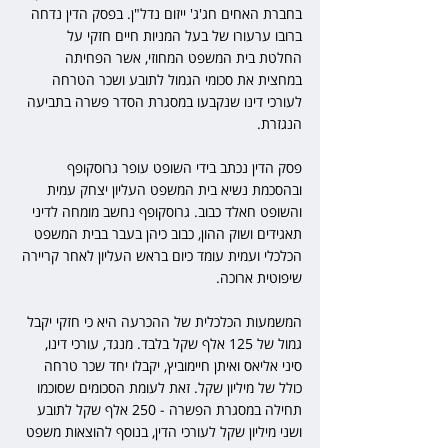
בחברת האחים חג'ג' ייזום נדל"ן. בפסק הדין נדחה 
ברובו ערעורו של בעל המניות חיים חזקי על 
החלטת בית המשפט המחוזי, אשר הפחיתה 
במחצית את סכומי הגמול לתובע ושכר הטרחה 
לעורכי דינו שנקבעו במסגרת הסדר פשרה בתביעה 
הנגזרת.
פסק הדין נכתב בידי השופט עופר גרוסקופף 
ובהסכמת נשיא בית המשפט העליון יצחק עמית 
והשופט חאלד כבוב. גרוסקופף נחשב מומחה לדיני 
תאגידים ושוק ההון, כבוב כיהן בעבר בבית המשפט 
הכלכלי ועמית עומד כיום בראש העליון לאחר קריירה 
שיפוטית ארוכה.
המשמעות הכלכלית של ההכרעה היא כי חזקי יקבל 
גמול של 125 אלף שקל בלבד. מנגד, עורכי דינו, 
סיני אליאס ואיתן חיימוביץ, יקבלו יחד שכר טרחה 
כולל של מיליון שקל. זאת לעומת הסכומים שסוכמו 
תחילה במסגרת הפשרה - 250 אלף שקל לתובע 
ושני מיליון שקל לעורכי הדין, בנוסף להוצאות משפט 