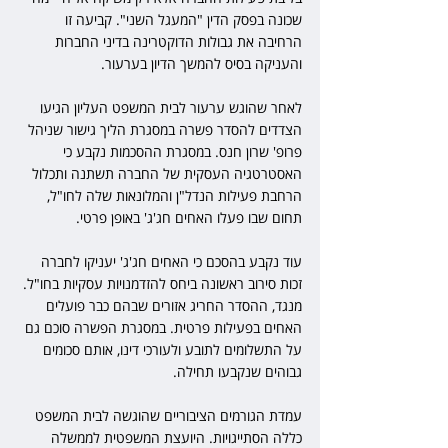
שכונה בפסק הדין "המעגל השני". קביעה זו 
הרחיבה את גבולות הדוקטרינה בדיני החברות 
והעניקה בסיס להמשך הדיון בערעור.
לאחר שהוגש ערעור לבית המשפט העליון הגיעו 
הצדדים להסדר פשרה במסגרת הליך גישור שניהל 
פרופ' שרון חנס. במסגרת ההסכמות נקבע כי 
האסטרטגיה העסקית של החברה תשתנה ותכלול 
הרחבת פעילות הנדל"ן והמלונאות שלה לחו"ל, 
תחום שבו פעלו האחים חג'ג' באופן פרטי.
עוד נקבע בהסכם כי האחים חג'ג' יעניקו לחברה 
זכות סירוב ראשונה ביחס להזדמנויות עסקיות בחו"ל. 
מנגד, ההסדר החריג אזורים שבהם כבר פועלים 
האחים בפעילות פרטית. במסגרת הפשרה סוכם גם 
על התשלומים לתובע ולעורכי דינו, אותם סכומים 
גבוהים שנקבעו תחילה.
עמדת הגורמים הציבוריים שהוגשה לבית המשפט 
כללה הסתייגויות. היועצת המשפטית לממשלה 