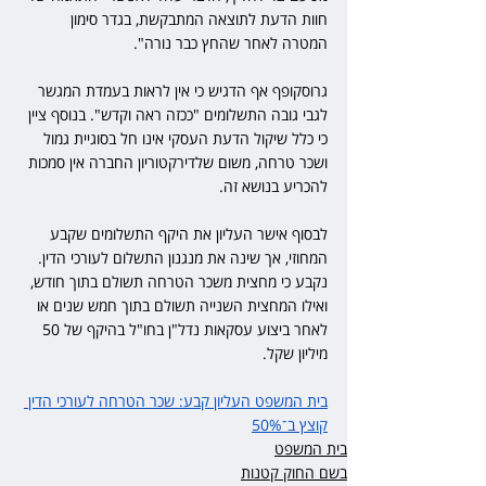
חוות הדעת לתוצאה המתבקשת, בגדר סימון 
המטרה לאחר שהחץ כבר נורה".
גרוסקופף אף הדגיש כי אין לראות בעמדת המגשר 
לגבי גובה התשלומים "ככזה ראה וקדש". בנוסף ציין 
כי כלל שיקול הדעת העסקי אינו חל בסוגיית גמול 
ושכר טרחה, משום שלדירקטוריון החברה אין סמכות 
להכריע בנושא זה.
לבסוף אישר העליון את היקף התשלומים שקבע 
המחוזי, אך שינה את מנגנון התשלום לעורכי הדין. 
נקבע כי מחצית משכר הטרחה תשולם בתוך חודש, 
ואילו המחצית השנייה תשולם בתוך חמש שנים או 
לאחר ביצוע עסקאות נדל"ן בחו"ל בהיקף של 50 
מיליון שקל.
בית המשפט העליון קבע: שכר הטרחה לעורכי הדין 
קוצץ ב־50%
בית המשפט
בשם החוק קטנות