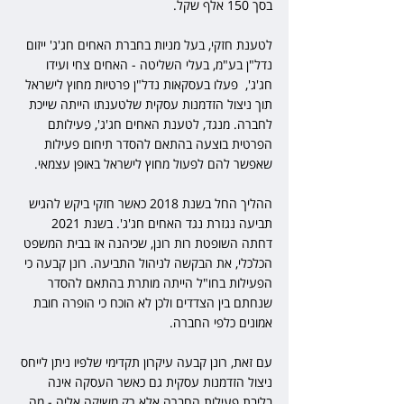
בסך 150 אלף שקל.
לטענת חזקי, בעל מניות בחברת האחים חג'ג' ייזום 
נדל"ן בע"מ, בעלי השליטה - האחים צחי ועידו 
חג'ג',  פעלו בעסקאות נדל"ן פרטיות מחוץ לישראל 
תוך ניצול הזדמנות עסקית שלטענתו הייתה שייכת 
לחברה. מנגד, לטענת האחים חג'ג', פעילותם 
הפרטית בוצעה בהתאם להסדר תיחום פעילות 
שאפשר להם לפעול מחוץ לישראל באופן עצמאי.
ההליך החל בשנת 2018 כאשר חזקי ביקש להגיש 
תביעה נגזרת נגד האחים חג'ג'. בשנת 2021 
דחתה השופטת רות רונן, שכיהנה אז בבית המשפט 
הכלכלי, את הבקשה לניהול התביעה. רונן קבעה כי 
הפעילות בחו"ל הייתה מותרת בהתאם להסדר 
שנחתם בין הצדדים ולכן לא הוכח כי הופרה חובת 
אמונים כלפי החברה.
עם זאת, רונן קבעה עיקרון תקדימי שלפיו ניתן לייחס 
ניצול הזדמנות עסקית גם כאשר העסקה אינה 
בליבת פעילות החברה אלא רק משיקה אליה - מה 