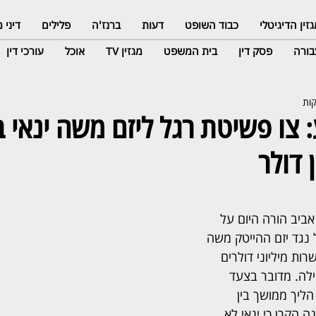
זין הדיגיטלי
כבוד השופט
דעות
ברנז'ה
פלילים
דיני
ורה
פסק דין
בית המשפט
מגזין TV
אוכל
עורכי דין
צו פשיטת רגל ליזם משה ינאי 
יב הורה היום על 
נגד יזם ההייטק משה 
ות מיליוני דולרים 
ה. מדובר בצעד 
ליך ממושך בין 
 הקרן כי ינאי לא 