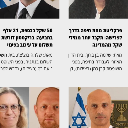
פרקליטת מחוז חיפה בדרך
50 שקל בכספת, 21 אלף
לפרישה: תקבל יותר ממיליון
בתביעה: בריקסטון דורשת
שקל מהמדינה
תשלום על עיכוב בפינוי
מאת: שלמה בן ברוך, בית הדין
מאת: שלמה בוצ'צ'ו, בי
האזורי לעבודה בחיפה, בפני
השלום בנתניה, בפני השופט
השופטת קרן כהן (בצילום), דן
נועם רף (בצילום), נדרש לפר
בהליך שעסק בסיום כהונתה של
חריגה שהחלה בכספת אישית
פרקליטת מחוז חיפה, אחד
שמספרה 705, שבה נמצא 
התפקידים הבכירים בפרקליטות
שטר בודד של 50 שקל,
המדינה, ובמחלוקת על תנאי
והתגלגלה לשני הליכים משפט
הפרישה, השכר והזכויות
נפרדים. בריקסטון כספות פעל
הפנסיוניות עם סיום כהונתה.
תחילה לפינוי הכספת, ובהמש
ההליך הסתיים בהסכמות בין
הגישה תביעה כספית בדרישה
הצדדים, שקיבלו תוקף של
לתשלום של יותר מ־1