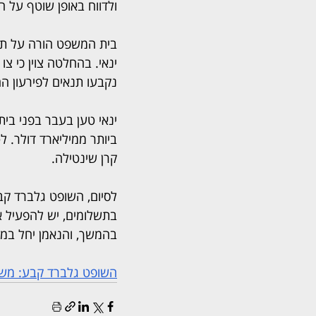
ולדווח באופן שוטף על הכ
בית המשפט הורה על תש
ינאי. בהחלטה צוין כי צ
נקבעו תנאים לפירעון הה
ינאי טען בעבר בפני בית
ביותר ממיליארד דולר. ל
קרן שינטילה.
לסיום, השופט גלברד קב
בתשלומים, יש להפעיל את
בהמשך, והנאמן יחל במימ
השופט גלברד קבע: משה ינאי 