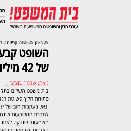
המג
תעב
עורכי הדין והשופטים המשפיעים בישראל
29 באוק׳ 2025
זמן קריאה 2 דקות
השופט קבע: 
של 42 מיליון דולר
מאת: שלמה בוצ'צ'ו
,  
בית משפט השלום בתל אב
פתיחת הליך פשיטת רגל 
ינאי, בעקבות חוב של עשר
לחברת ההשקעות שינטיל
משמעותי שננקט לאחר ה
הצדדים, שבמסגרתו טענה