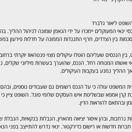
שופט ליאור גלברד 
כסי ינאי המעוקלים יימכרו על ידי הנאמן שמונה לניהול ההליך. ב
כמות בין הצדדים, חרף התנגדות הממונה על חדלות פירעון במ
ין הנכסים שעליהם הוטלו עיקולים מצוי פנטהאוז יוקרתי ברחוב 
 ואשתו המנוחה רחל. הנכס, שהוערך בעשרות מיליוני שקלים, ניס
אך ההליך נמנע בעקבות העיקולים.
ת המשפט עולה כי על הנכס רשומים גם שעבודים נוספים, ובהם
בת קרן אמפא שבשליטת איש העסקים שלומי פוגל. השופט ציין כי 
 ובהתאם להוראות הדין.
ות נרחבות, ובהן איסור יציאה מהארץ, הגבלות בנקאיות, הגבלת ש
חברות חדשות או רישום כדירקטור. ינאי נדרש להתייצב בפני הנא