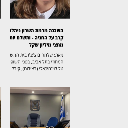
השכנה מרמת השרון ניהלה
קרב על החניה - ותשלם יותר
מחצי מיליון שקל
מאת: שלמה בוצ'צ'ו בית המשפט
המחוזי בתל אביב, בפני השופטת
טל לוי־מיכאלי (בצילום), קיבל
תביעה שעסקה בזכויות בחניה
בבית משותף ברמת השרון. בפסק
הדין נקבע כי החניה שבמחלוקת
שייכת לבעלי הדירה שתבעו,
ובעלת דירה אחרת בבניין חויבה
בהוצאות חריגות בסכום כולל של
525 אלף שקל. דן ואילנה
בודובסקי רכשו דירה בבניין ברחוב