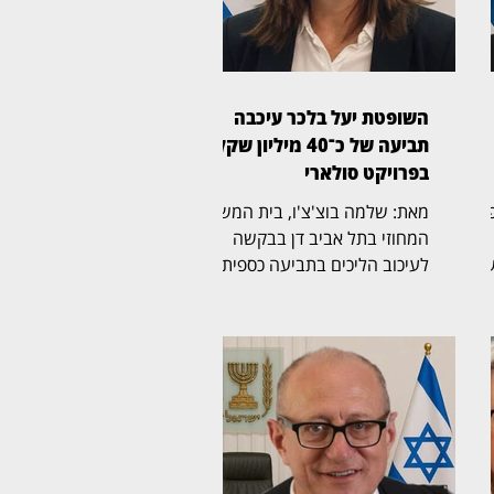
השופטת יעל בלכר עיכבה
תביעה של כ־40 מיליון שקל
בפרויקט סולארי
ת משפט
מאת: שלמה בוצ'צ'ו, בית המשפט
המחוזי בתל אביב דן בבקשה
שה
לעיכוב הליכים בתביעה כספית
בהיקף של כ־40 מיליון שקל,
לבסוף
שהגישה חברת לסיכו בע"מ נגד
נווה אור שיא אנרגיה סולארי
יים
שותפות מוגבלת ושיא נרגיה
ה
2020 בע"מ. בפני השופטת יעל
ך
בלכר (בצילום) נדונה הבקשה
לעיכוב ההליכים. במוקד
2 אלף שקל.
המחלוקת עומדים הסכמים