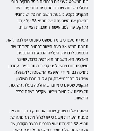
בית המשפט לעניינים מנהליים ביטל חלקית חיובי 
היטלי השבחה שנגזרו מתוכנית הרובעים. בשני 
המקרים נקבע כי בעת חישוב ההיטל יש להביא 
בחשבון את השפעתה של תמ״א 38 על ערכי 
הקרקע עוד לפני אישור התוכניות המקומיות.
העיריות טענו כי בתי המשפט טעו, וכי יש לנטרל את 
תרומת תמ״א 38 בעת חישוב "המצב הקודם" של 
הנכסים. לדבריהן, העלייה הנובעת מהתוכנית 
הארצית היא השבחה תיאורטית בלבד, שאינה 
משקפת רווח ממשי לפני קבלת היתר בנייה. עמדתן 
נתמכה גם על ידי היועצת המשפטית לממשלה, 
עו״ד גלי בהרב־מיארה, וכן על ידי מרכז השלטון 
המקומי, שטענו כי מדובר בהחלטה בעלת השלכות 
תקציביות של מאות מיליוני שקלים בשנה לכלל 
הרשויות.
השופט אלכס שטיין, שכתב את פסק הדין, דחה את 
טענות העיריות וקבע כי יש לכלול את תרומתה של 
תמ״א 38 בהערכת שווי הנכסים במצב הקודם, שכן 
עצם קיומה של התוכנית משפיע על ערכי השוק. 