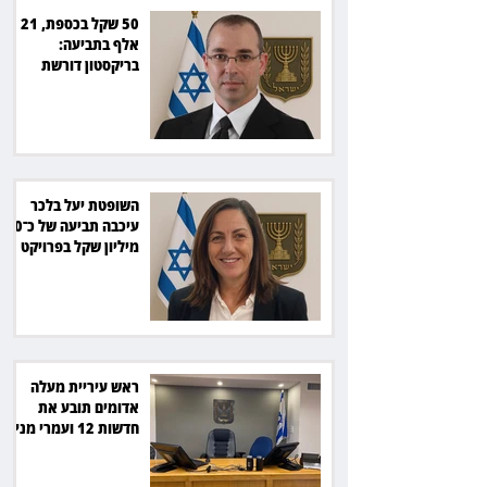
50 שקל בכספת, 21
אלף בתביעה:
בריקסטון דורשת
תשלום על עיכוב בפינוי
השופטת יעל בלכר
עיכבה תביעה של כ־40
מיליון שקל בפרויקט
סולארי
ראש עיריית מעלה
אדומים תובע את
חדשות 12 ועמרי מניב
ב־150 אלף שקל