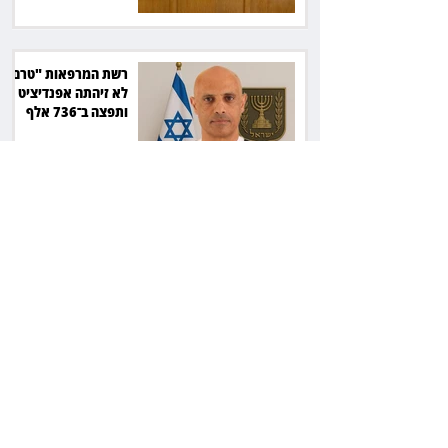
רשת המרפאות "טרם"
לא זיהתה אפנדיציט -
ותפצה ב־736 אלף
שקל
הרשמת אישרה לתפוס
את רכב היוקרה בסיוע
המשטרה, השופט ביטל
את המהלך
שילוב ילדי מהגרים
בבתי ספר הגיע לעליון:
עיריית ת"א תשלם 30