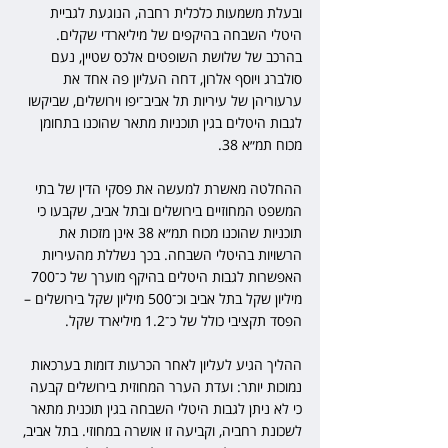
ובעלת משמעות כלכלית רחבה, הנוגעת לגביית 
היטלי השבחה בהיקפים של מיליארדי שקלים. 
בהרכב של שלושת השופטים אלכס שטיין, נעם 
סולברג ויוסף אלרון, דחה העליון פה אחד את 
ערעוריהן של עיריות תל אביב־יפו וירושלים, שביקשו 
לגבות היטלים בגין תוכניות מתאר שהוכנו בתחומן 
מכוח תמ״א 38.
ההחלטה מאשרת למעשה את פסקי הדין של בתי 
המשפט המחוזיים בירושלים ובתל אביב, שקבעו כי 
תוכניות שהוכנו מכוח תמ״א 38 אינן מזכות את 
הרשויות בהיטלי השבחה. בכך נשללת מהעיריות 
האפשרות לגבות היטלים בהיקף מוערך של כ־700 
מיליון שקל בתל אביב וכ־500 מיליון שקל בירושלים – 
הפסד תקציבי כולל של כ־1.2 מיליארד שקל.
ההליך הגיע לעליון לאחר הכרעות דומות בערכאות 
נמוכות יותר: ועדת הערר המחוזית בירושלים קבעה 
כי לא ניתן לגבות היטלי השבחה בגין תוכנית מתאר 
לשכונת רחביה, וקביעה זו אושרה במחוזי. בתל אביב, 