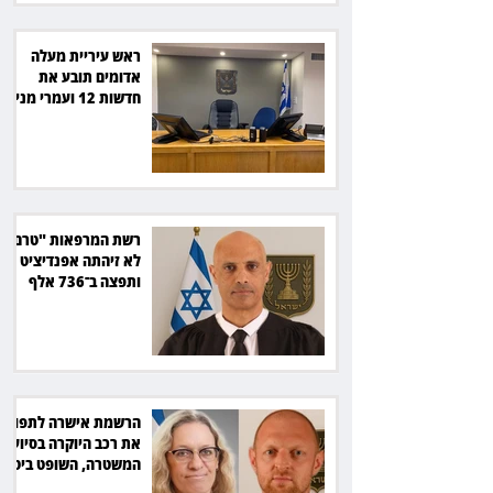
ראש עיריית מעלה
אדומים תובע את
חדשות 12 ועמרי מניב
ב־150 אלף שקל
רשת המרפאות "טרם"
לא זיהתה אפנדיציט -
ותפצה ב־736 אלף
שקל
הרשמת אישרה לתפוס
את רכב היוקרה בסיוע
המשטרה, השופט ביטל
את המהלך