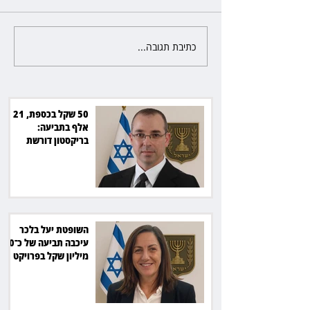
כתיבת תגובה...
השופטת יעל בלכר עיכבה תביעה
את חדשות 12 ועמרי מניב ב־150
של כ־40 מיליון שקל בפרויקט
סולארי
50 שקל בכספת, 21
אלף בתביעה:
בריקסטון דורשת
תשלום על עיכוב בפינוי
השופטת יעל בלכר
עיכבה תביעה של כ־40
מיליון שקל בפרויקט
סולארי