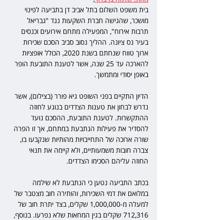
בית משפט השלום בתל אביב דן בתביעה לפינוי 
מושכר, שהגישה חברת השקעות נגד "גבריאל 
תרבות אירוח", המפעילה מתחם אירועים וכנסים 
בעיר נס ציונה. ההליך נסוב סביב הסכם שכירות 
ארוך טווח שנחתם בשנת 2020, הכולל אופציות 
להארכה עד 25 שנה, אשר לטענת התובעת הופר 
באופן יסודי ומתמשך.
הדיון התקיים בפני השופט גיא פורר (בצילום), אשר 
נדרש לבחון את טענות הצדדים בנוגע לחוזה 
ההתקשרות. לטענת התובעת, ההסכם נועד 
להסדיר את פעילות הנתבעת במתחם, אך זו הפרה 
שורה ארוכה של התחייבויות מהותיות שנקבעו בו, 
צברה חובות משמעותיים, ולא קיימה את תנאי 
החוזה עליהם הסכימו הצדדים.
בכתב התביעה נטען כי הנתבעת לא שילמה 
במלואם את דמי השכירות, והותירה חוב מצטבר של 
למעלה מ-1,000,000 שקלים, בצד יתרת חוב של 
712,316 שקלים בגין המחאות שלא נפרעו. בנוסף, 