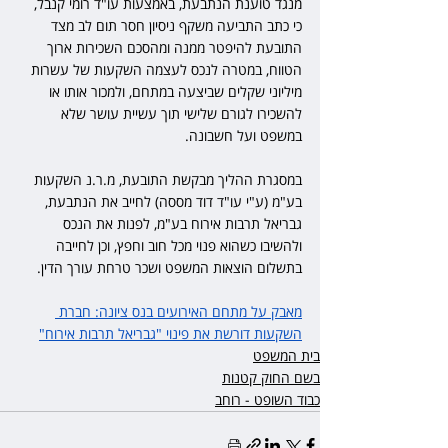
מנגד טוענת הנתבעת, באמצעות עו"ד רומי קנבל, 
כי כתב התביעה משקף ניסיון חסר תום לב מצד 
התובעת להיפטר ממנה ומהסכם השכירות ארוך 
הטווח, במטרה לנכס לעצמה השקעות של עשרות 
מיליוני שקלים שביצעה במתחם, ולמכור אותו או 
להשכירו לגורם שלישי תוך עשיית עושר שלא 
במשפט ועל חשבונה.
במסגרת ההליך מבקשת התובעת, מ.ר.נ השקעות 
בע"מ (ע"י עו"ד דוד מססה) לחייב את הנתבעת, 
גבריאל תרבות אירוח בע"מ, לפנות את הנכס 
ולהשיבו כשהוא פנוי מכל חוב וחפץ, וכן לחייבה 
בתשלום הוצאות המשפט ושכר טרחת עורך הדין. 
מאבק על מתחם האירועים בנס ציונה: חברת 
השקעות דורשת את פינוי "גבריאל תרבות אירוח"
בית המשפט
בשם החוק קטנות
כבוד השופט - רוחב