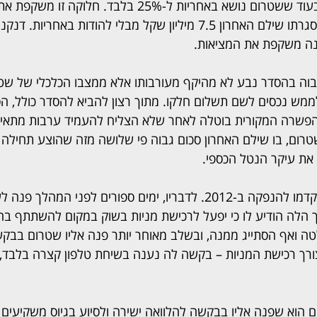
ל-75% מנזקי הפרשה, בעוד ששטרום נושא באחריות ל-25% בלבד
שנחתם מול שטרום, במסגרתו שילם האחרון 7.5 מיליון שקל מבלי להודות בא
אינה משקפת את המציאות.
וה בהסדר נבע לא מהיקף מעורבותו אלא ממצבו הכלכלי של שטר
או לממש נכסים לשם תשלום חלקו. מתוך רצון להביא להסדר כולל, ה
הפשרה המקורית בוטלה לאחר שלא הצליח להעמיד ערבות מתאי
ום, בו שילם האחרון סכום גבוה פי שלושה מזה שהוצע תחילה 
ו את עיקר הנטל הכספי.
דנקנר אף חוזר לימים שקדמו להנפקה ב-2012. לדבריו, ימים ספורים לפני ה
הלה הודיע לו כי יפעל לרכישת מניות בשוק במקום להשתתף בה
 ואף הסתייג ממנה, ובשלב מאוחר יותר פנה אליו שטרום בבקשה
רך רכישת המניות – בקשה לה נענה בשיחת טלפון קצרה בלבד, 
ם הוא שפנה אליו בבקשה להלוואה ישירה ולסיוע בגיוס משקיעים 