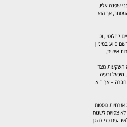
י שפנה אליו, 
מסחר, אך הוא 
לחלוטין, וכי 
שם סיוע במימון 
ות אישית.
י סכום של 321 מיליון שקל, כללה השקעות מצד 
 מיכאל ורעיה 
החברה – אך הוא 
זרחיות נוספות 
א צפויות לשנות 
רועים כדי להגן 