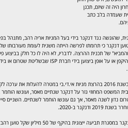
רון היה זה שיזם, תכנן 
ית שעמדה בלב כתב 
הם.
גית, שהוגשה נגד דנקנר בידי בעל המניות אריה רהב, מתנהל בפנ
וען דנקנר כי תרומתו לפרשה הייתה משנית לעומת מעורבותו של 
המביא" של תכנית ההרצה. לדבריו, לא היה לו כל חלק בביצוע פע
הורה עליהן ולא ידע על היקפן או על אופן ביצוען בידי חברת ISP שבש
דנקנר ושטרום הורשעו בשנת 2016 בהרצת מניות אי.די.בי במטרה להעלות את 
ברים" בשנת 2012. בית המשפט המחוזי גזר על דנקנר שנתיים מאסר, ועונשו הו
ום נדון לשנה מאסר, אך גם עונשו הוחמר לשנתיים. השניים סיימ
2 ודנקנר ב-2020.
בכתב ההגנה שהגיש דנקנר במסגרת תביעה ייצוגית בהיקף ש