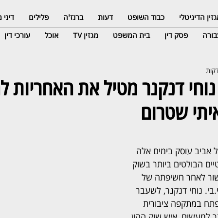
זין הדיגיטלי
כבוד השופט
דעות
ברנז'ה
פלילים
דיני
ורה
פסק דין
בית המשפט
מגזין TV
אוכל
עורכי דין
נוחי דנקנר מטיל את האחריות 
יתי שטרום
אביב עוסק בימים אלה 
ם הבולטים ביותר בשוק 
שור לאחר חשיפתה של 
בי. נוחי דנקנר, לשעבר 
פתח במתקפה ציבורית 
 למעשים, איש שוק ההון 