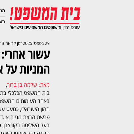
המג
תעב
עורכי הדין והשופטים המשפיעים בישראל
29 בספט׳ 2025
זמן קריאה 3 דקות
עשור אחרי: 
המניות על א
מאת: שלמה בן ברוך
,  
בית המשפט הכלכלי בתל 
באחד העימותים המשפטיי
ההון הישראלי, כמעט ע
פרשת הרצת מניות אי.די.
בעל השליטה בקונצרן, 
חריגה נגד שותפו לשעבר