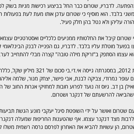
פתעה. לדבריו, שטרום כבר החל בביצוע רכישות מניות בשוק לפנ
משני בלבד. הוא מוסיף כי שטרום עדכן אותו מעת לעת בפעולות ה
הורה עליהן ולא נטל בהן חלק פעיל.
שטרום קיבל את החלטותיו ממניעים כלכליים ואסטרטגיים עצמאיים 
 בפועל מוטלת עליו בלבד. לדבריו, גם הפנייה לבנק הבינלאומי ל
הוא עצמו הסתפק ב"זריקת מילה טובה" קצרה מבלי להתחייב לערב
"הנפקת החברים" בשנת 2012, במסגרתה גייסה אי.די.ב
 עופר נמרודי, צביקה לבנת, אבי פישר, יצחק מנור, שלמה אליהו,
אילן בן דב. גיוס זה נועד לפרוע חובות למחזיקי אגרות החוב של 
שהביאה להרשעתם של דנקנר ושטרום.
טרום ואושר על ידי השופטת סיגל יעקבי מונע הגשת תביעות א
 לרבות מצד דנקנר עצמו. אף שהטענות החריפות שמעלה דנקנר ל
ום, הן עשויות להביא את האחרון לפרסם גרסה רשמית משלו לאי