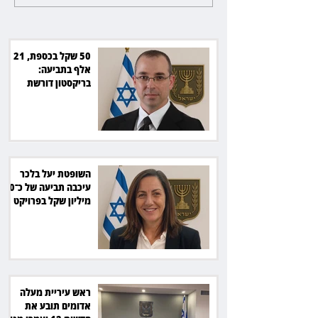
את חדשות 12 ועמרי מניב ב־150
של כ־40 מיליון שקל בפרויקט
סולארי
50 שקל בכספת, 21
אלף בתביעה:
בריקסטון דורשת
תשלום על עיכוב בפינוי
השופטת יעל בלכר
עיכבה תביעה של כ־40
מיליון שקל בפרויקט
סולארי
ראש עיריית מעלה
אדומים תובע את