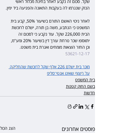
שקל. סכום זה נקבע לאחר בחינת מכלול ראשי 
הנזק שנגרמו לה בעקבות התאונה והפגיעה ביד ימין.
לאחר ניכוי האשם התורם בשיעור 50%, קבע בית 
המשפט כי הנתבע, משה בן תורה, ישלם לרוכשת 
הבית 226,000 שקל. עוד נקבע כי לסכום זה 
יתווספו שכר טרחת עורך דין בשיעור 20% ומע"מ, 
וכן החזר הוצאות מומחים ואגרת בית משפט. 
53621-12-17
מוכר בית ישלם 226 אלף שקל לרוכשת שהחליקה 
על ריצוף שאינו אנטי־סליפ
בית המשפט
בשם החוק קטנות
חדשות
פוסטים אחרונים
הצג הכול