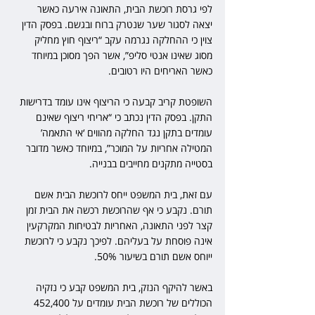
לפי גרסת רוכשת הבית, התאונה אירעה כאשר 
יצאה לסגור שער שנטרק ברוח ובגשם. בפסק הדין 
צוין כי ההחלקה נגרמה עקב “ריצוף חוץ מחליק 
מסוג שאינו אנטי סליפ”, אשר הפך מסוכן במיוחד 
כאשר האריחים היו רטובים.
השופטת קריב קבעה כי הריצוף אינו עומד בדרישות 
התקן. בפסק הדין נכתב כי “אריחי ריצוף שאינם 
עומדים בתקן נגד החלקה מהווים ‘אי התאמה’ 
המטילה אחריות על המוכר”, במיוחד כאשר מדובר 
בסטייה מתקנים מחייבים בבנייה.
עם זאת, בית המשפט ייחס לרוכשת הבית אשם 
תורם. נקבע כי אף שהרוכשת רכשה את הבית זמן 
קצר לפני התאונה, האחריות לבטיחות המקרקעין 
אינה פוסחת על בעליהם. לפיכך נקבע כי לרוכשת 
ייוחס אשם תורם בשיעור 50%.
באשר להיקף הנזק, בית המשפט קבע כי נזקיה 
הכוללים של רוכשת הבית עומדים על 452,400 