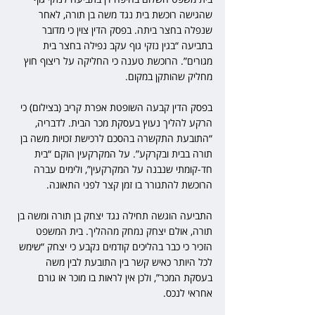
שהגישה רוכשת בית נגד משה בן תורה, לאחר 
שנפלה בחצר ביתה. בפסק הדין צוין כי מדובר 
בתביעה “בגין נזקי גוף עקב נפילה בחצר בית 
מגורים”. הרוכשת טענה כי החליקה על ריצוף חוץ 
מחליק שהותקן במקום.
בפסק הדין קבעה השופטת אפרת קריב (בצילום) כי 
הרקע להליך נעוץ בעסקת מכר הבית. לדבריה, 
“התובעת התקשרה בהסכם לרכישת זכויות משה בן 
תורה בבית ובקרקע”. על המקרקעין הוקם “בית 
חד-קומתי שנבנה על המקרקעין”, ולימים עברה 
הרוכשת להתגורר בו זמן קצר לפני התאונה.
התביעה הוגשה תחילה נגד יצחק בן תורה ומשה בן 
תורה, אולם יצחק נמחק מההליך. בית המשפט 
הזכיר כי כבר בהליכים קודמים נקבע כי יצחק “שימש 
לכל היותר כאיש קשר בין התובעת לבין משה 
בעסקת המכר”, ולכן אין לראות בו מוכר או גורם 
אחראי לנכס.