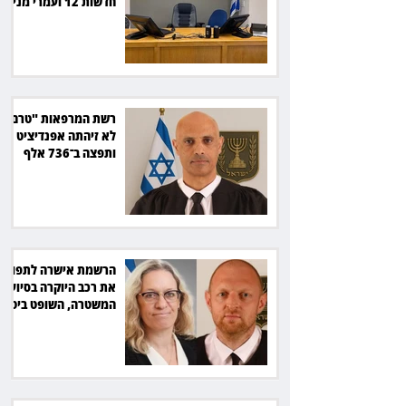
חדשות 12 ועמרי מניב
ב־150 אלף שקל
רשת המרפאות "טרם"
לא זיהתה אפנדיציט -
ותפצה ב־736 אלף
שקל
הרשמת אישרה לתפוס
את רכב היוקרה בסיוע
המשטרה, השופט ביטל
את המהלך