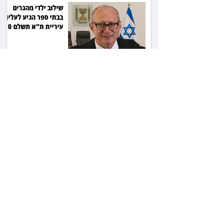
שילוב ילדי מהגרים
בבתי ספר הגיע לעליון:
עיריית ת"א תשלם 30
אלף שקל הוצאות
אחרי הפסילה: גידי גוב
מגיע לפשרה בתאונה,
והפניקס תשלם כ־30
אלף שקל
תכנים מגיל 18 בשעות
היום: לקוחות הוט
יקבלו פיצוי ב־4 מיליון
שקל