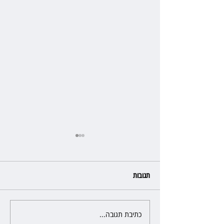
תגובות
כתיבת תגובה...
השופטת יעל בלכר עיכבה תביעה