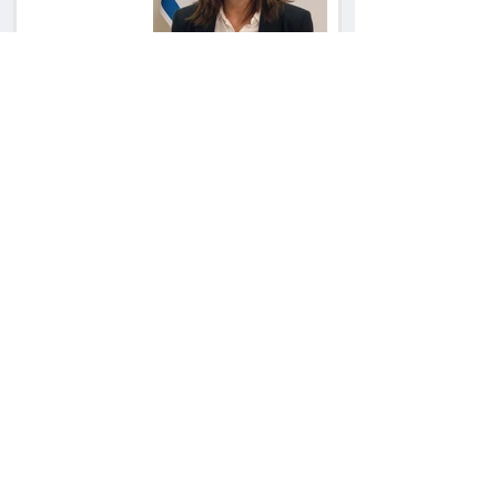
ראש עיריית מעלה
אדומים תובע את
חדשות 12 ועמרי מניב
ב־150 אלף שקל
רשת המרפאות "טרם"
לא זיהתה אפנדיציט -
ותפצה ב־736 אלף
שקל
הרשמת אישרה לתפוס