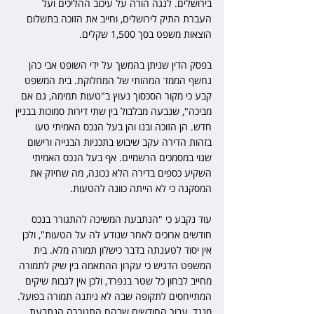
בירושלים. לנגה הורה על עיכוב ההליכים ועל 
העברת התיק לירושלים, וחייב את הזוכה בתשלום 
הוצאות משפט בסך 1,500 שקלים.
בפסק הדין שניתן בהמשך על ידי השופט אבי כהן 
נחשף הממד המהותי של המחלוקת. בית המשפט 
קבע כי מקור הסכסוך נעוץ ב"טעות תמימה, גם אם 
מביכה", שנבעה מבלבול בין שתי דירות סמוכות בבניין 
חדש. הן הזוכה ובנו והן בעל הנכס האמיתי טעו 
בזהות הדירה עקב שיבוש בתכניות הבנייה ורישום 
שגוי במסמכים הרשמיים. אף בעל הנכס האמיתי 
השקיע כספים בדירה הלא נכונה, מה שחיזק את 
המסקנה כי לא הייתה כוונה להטעות.
עוד נקבע כי "הנתבעת המשיכה להתגורר בנכס 
חודשים ארוכים לאחר שנודע לה על הטעות", ולכן 
אין יסוד לטענתה בדבר כישלון תמורה מלא. בית 
המשפט הדגיש כי עקרון ההתאמה בין שיק לתמורה 
מחייב לבחון כל שטר בנפרד, ולכן אין לגבות שיקים 
המתייחסים לתקופה שבה לא ניתנה תמורה בפועל. 
מנגד, עבור החודשים שבהם התגוררה הנתבעת 