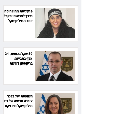
פרקליטת מחוז חיפה
בדרך לפרישה: תקבל
יותר ממיליון שקל
מהמדינה
50 שקל בכספת, 21
אלף בתביעה:
בריקסטון דורשת
תשלום על עיכוב בפינוי
השופטת יעל בלכר
עיכבה תביעה של כ־40
מיליון שקל בפרויקט
סולארי