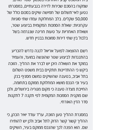
שמקורו בהסכם שכירות לדירה בגבעתיים, במסגרתו 
נטען לאי־תשלום של חמישה שיקים בסכום כולל של 
50,000 שקלים. בלב המחלוקת עמדו שתי סוגיות 
עקרוניות: שאלת הסמכות המקומית בביצוע שטר, 
ושאלת האחריות על טעות חריגה שנגרמה בשל 
בלבול בין שתי דירות סמוכות בבניין חדש.
רשם ההוצאה לפועל אריאל לנגה נדרש להכריע 
בהתנגדות לביצוע שטר שהוגשה במועד, והעמיד 
במוקד את השאלה היכן יש לברר את ההליך. הזוכה 
ביקש כי ההתדיינות תתקיים בבית משפט השלום 
בתל אביב, בטענה שהשיקים נמשכו מסניף בנק 
בעיר וכי הנכס מושא המחלוקת ממוקם בתחומה. 
החייבת מצדה טענה כי מקום מגוריה בירושלים, ולכן 
שם מוקנית הסמכות המקומית לפי תקנה 7 לתקנות 
סדר הדין האזרחי.
במסגרת ההליך טען הזוכה, עו"ד עודד יאיר הכהן, כי 
ההליך קשור קשר הדוק לתל אביב ולכן יש להותירו 
שם. הוא הפנה לכך שהנכס ממוקם בעיר, השיקים 