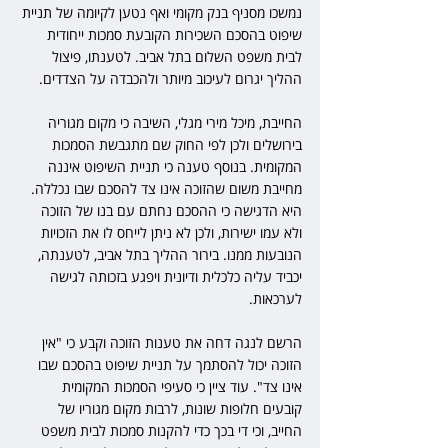
נמשכו מסניף בנק מקומי ואף נטען לקיומה של תניית 
שיפוט בהסכם השכירות הקובעת סמכות ייחודית 
לבית משפט השלום בתל אביב. לטענתו, פיצול 
ההליך יגרום לעיכוב מיותר ולהכבדה על הצדדים.
החייבת, מיכל מירי מגלי, השיבה כי מקום מגוריה 
בירושלים ולכן לפי החוק שם מתגבשת הסמכות 
המקומית. בנוסף טענה כי תניית השיפוט איננה 
מחייבת משום שהזוכה אינו צד להסכם שבו נכללה. 
היא הדגישה כי ההסכם נחתם עם בנו של הזוכה 
ולא עמו ישירות, ולכן לא ניתן לייחס לו את הזכויות 
הנובעות ממנו. בירור ההליך בתל אביב, לטענתה, 
יכביד עליה כלכלית ודיונית ויפגע בזכותה לגישה 
לערכאות.
הרשם לנגה דחה את טענות הזוכה וקבע כי "אין 
הזוכה יכול להסתמך על תניית שיפוט בהסכם שבו 
אינו צד". עוד ציין כי סעיפי הסמכות המקומית 
קובעים חלופות שונות, לרבות מקום מגוריו של 
החייב, וכי די בכך כדי להקנות סמכות לבית משפט 