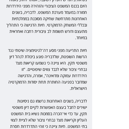
היום בכנס המשפט הציבורי והזהירה מפני הידרדרות 
חמורה במעמד מערכת המשפט. לדבריה, בשנים 
האחרונות מתרחשת שחיקה מסוכנת בממלכתיות 
ובכללי המשחק הדמוקרטי. חיות הדגישה כי התהליך 
מתעצם ודורש תשומת לב ציבורית רחבה ואחראית 
במיוחד.
חיות התריעה מפני מסע דה־לגיטימציה שיטתי נגד 
הרשות השופטת, שלדבריה פוגע ביכולת לנהל דיון 
משפטי תקין. היא ציינה כי נשמעו קריאות מצד 
נבחרי ציבור שלא לכבד צווים שיפוטיים. "זו 
הידרדרות עמוקה ומדאיגה", אמרה, והדגישה 
שמדובר בפגיעה החותרת תחת יסודות הדמוקרטיה 
הישראלית.
לדבריה, בשנים האחרונות נרשמו גם ניסיונות 
ישירים לחבל בעצם האפשרות לקיים דיון משפטי 
תקין, עד כדי אי־הכרה בסמכות נשיא בית המשפט 
העליון וקריאות מצד נבחרי ציבור שלא לציית לצווי 
בתי המשפט. חיות ציינה כי זוהי התדרדרות חסרת 