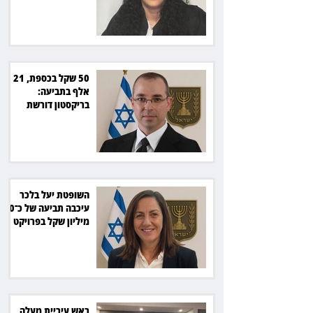
מהמדינה
50 שקל בכספת, 21
אלף בתביעה:
בריקסטון דורשת
תשלום על עיכוב בפינוי
השופטת יעל בלכר
עיכבה תביעה של כ־40
מיליון שקל בפרויקט
סולארי
ראש עיריית מעלה