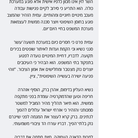
השר לוין אינו מכוון כלפיו אישית אלא פוגע במערכת 
כולה. הוא התריע כי סירוב לקיים פגישות עבודה 
מעכב מינויים חיוניים ומהותיים. עמית הזהיר שהמצב 
פוגע בחוסן השיפוטי ויוצר סכנה ממשית לעצמאות 
מערכת המשפט בחיי היום־יום.
עמית פרט כי חסרים כיום במערכת תשעה־עשר 
סגני נשיא וכי הקמת ועדות לאיתור שופטים בכירים 
תקועה. לדבריו, דחיית המינויים נועדה לפגוע 
בתפקוד בתי המשפט. הוא הבהיר כי העיכובים 
יוצרים נזק מצטבר ומחלישים את אמון הציבור. "זוהי 
פגיעה ישירה בעשייה השיפוטית", ציין.
נשיא העליון בדימוס, אהרן ברק, הוסיף אזהרה 
חריפה וטען שהדמוקרטיה עומדת בפני מתקפה 
ממשית. הוא תיאר תהליך מהיר המוביל למשטר 
סמכותני והזהיר כי אזרחי ישראל עלולים להפוך 
לנתינים. ברק קרא לעצור את המגמה לפני שייגרם 
נזק בלתי־הפיך. דבריו עוררו הד ציבורי משמעותי.
למרות הדאגה העמוקה, חיות חתמה את דבריה 