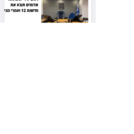
אדומים תובע את
חדשות 12 ועמרי מניב
ב־150 אלף שקל
רשת המרפאות "טרם"
לא זיהתה אפנדיציט -
ותפצה ב־736 אלף
שקל
הרשמת אישרה לתפוס
את רכב היוקרה בסיוע
המשטרה, השופט ביטל
את המהלך