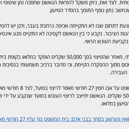
ת. לצד זאת, ניתן משקל להודאת הנאשם שחסכה זמן שיפוטי ולו
חשב נתון נוסף התומך בהסדר הטיעון.
וגעת לתחום שבו לא התקיימה אכיפה נרחבת בעבר, ולכן יש להפע
ות הציבור. נקבע כי בין הנאשם לקטינה לא התקיים מגע אינטימי, 
בקביעת העונש הראוי.
רכיב הפיצוי הוגדר כמהותי, מאחר שהפיצוי בסך 50,000 שקלים הופקד
ום מתוך ההפקדה הקיימת, וכי מדובר ברכיב משמעותי בנסיבות ח
 העבירה.
בסיום הדיון גזר בית המשפט על אבו חסין 27 
ופיצוי לקטינה בסך 50,000 שקלים. הנאשם יתייצב לריצוי העונש במועד שנקבע על 
יעון במלואו.
והורשע בסחר בבני אדם: בית המשפט גזר עליו 27 חודשי מאסר