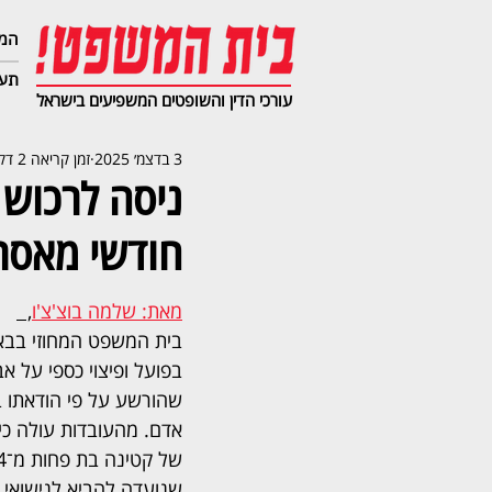
המג
תעב
עורכי הדין והשופטים המשפיעים בישראל
3 בדצמ׳ 2025
זמן קריאה 2 דקות
חודשי מאסר
מאת: שלמה בוצ'צ'ו
,  
בית המשפט המחוזי בבא
בפועל ופיצוי כספי על אבו
שהורשע על פי הודאתו ב
אדם. מהעובדות עולה כי
שנועדה להביא לנישואי 