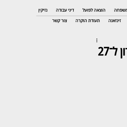
 משפחה
הוצאה לפועל
דיני עבודה
נזיקין
זינזאנה
תעודת הוקרה
צור קשר
ניסה לרכוש קטינה בת 14 לצורך נישואין ונידון ל־27