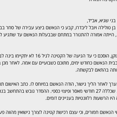
ני שגיא, אב״ד, 
בן טולילה ויובל ליבדרו, קבע כי הנאשם ביצע עבירה של סחר בבנ
על פי כתב האישום המתוקן, הוסכם כי עד הגיעה של הקטינה
ית הנאשם כחודש ימים, מתוכם כשבועיים עם אמה. לאחר מכן ב
אותה בהתאם לבקשתה.
רך לאחר הליך גישור, הודה הנאשם במיוחס לו. כתב האישום תוקן
להשתת ענישה מוסכמת שכללה 27 חודשי מאסר ופיצוי כספי. ההסדר גובש בהתחשב
יו הרשעות רלוונטיות בעניינים דומים.
 הנאשם חמורים, וכי עצם רכישת קטינה לצורך נישואין מהווה פע