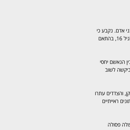
י אדם. נקבע כי 
הקטינה, בת פחות מ־14, הייתה אמורה להתגורר במתחם שבבעלות הנאשם עד שתגיע לגיל 16, בהתאם 
 לגיל 16 לא יתקיימו בינה לבין הנאשם יחסי 
יקשה לשוב 
, והצדדים עתרו 
 בנתונים ראייתיים 
ולה פסולה 