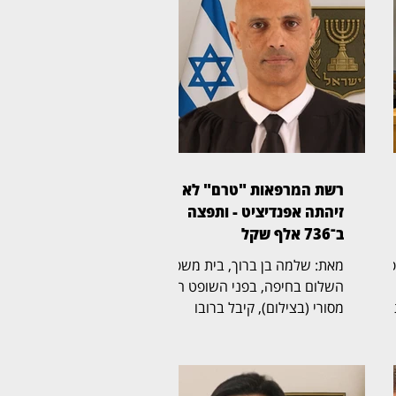
רשת המרפאות "טרם" לא
זיהתה אפנדיציט - ותפצה
ב־736 אלף שקל
ית משפט
מאת: שלמה בן ברוך, בית משפט
השלום בחיפה, בפני השופט הדר
מסורי (בצילום), קיבל ברובו
תביעת רשלנות רפואית שהגישה
אישה בת 50 נגד רשת מרפאות
הרפואה הדחופה "טרם". בפסק
אלף שקל,
דין מנומק קבע השופט כי