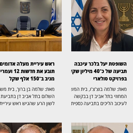
השופטת יעל בלכר עיכבה
ראש עיריית מעלה אדומים
תביעה של כ־40 מיליון שקל
תובע את חדשות 12 ועמרי
בפרויקט סולארי
מניב ב־150 אלף שקל
מאת: שלמה בוצ'צ'ו, בית המשפט
מאת: שלמה בן ברוך, ב
המחוזי בתל אביב דן בבקשה
השלום בתל אביב דן בתביעת
לעיכוב הליכים בתביעה כספית
לשון הרע שהגיש ראש עיריית
בהיקף של כ־40 מיליון שקל,
מעלה אדומים, גיא יפרח, נגד
שהגישה חברת לסיכו בע"מ נגד
חברת החדשות של ערוץ 12
נווה אור שיא אנרגיה סולארי
והכתב עמרי מניב. בתביעה,
שותפות מוגבלת ושיא נרגיה
שהועמדה על סך 150 