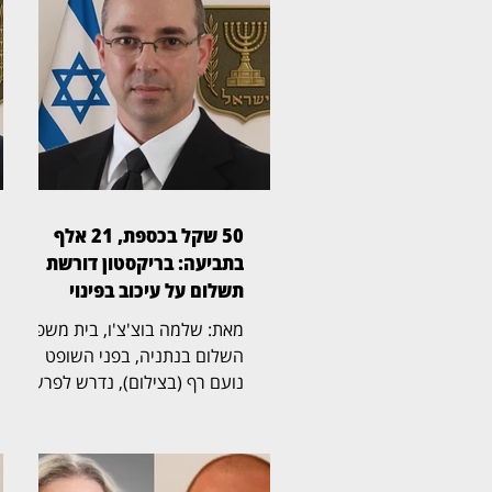
50 שקל בכספת, 21 אלף
בתביעה: בריקסטון דורשת
תשלום על עיכוב בפינוי
מאת: שלמה בוצ'צ'ו, בית משפט
השלום בנתניה, בפני השופט
נועם רף (בצילום), נדרש לפרשה
חריגה שהחלה בכספת אישית
שמספרה 705, שבה נמצא לבסוף
שטר בודד של 50 שקל,
והתגלגלה לשני הליכים משפטיים