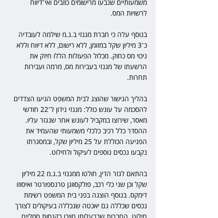
משמעותיים שנבעו מרישומים כוזבים ואי־דיווח 
לרשויות המס.
בנוסף עלה כי חברת מגנזי ב.ג.מ שילמה לעובדיה 
כ־3 מיליון שקל במזומן, ללא רישום, ללא דיווח וללא 
ניכוי מס כחוק. מכלול הפעולות הללו חיזק את 
הרשעתו של מגנזי בעבירות מס, מרמה ועבירות 
תחרות.
בהליך הגישור שהוצג לבית המשפט הגיעו הצדדים 
להסכמה על עונש כולל: מגנזי נידון ל־22 חודשי 
מאסר, שירוצו במקביל לעונש אחר שנגזר עליו. 
ההסדר כלל רכיב כלכלי משמעותי שהעמיד את 
הפגיעה הכוללת על 25 מיליון שקל, ובמסגרתו 
נקבעו נכסים נוספים לעיקול ולחילוט.
בהתאם לגזר הדין, חולטו ממגנזי ב.ג.מ 22 מיליון 
שקל וכן שני כלי רכב, פולקסווגן טרנספורטר ואיסוזו 
דימקס. בנוסף הוצגה בפני בית המשפט רשימת 
נכסים שכללה גם יאכטה שנכללה בעיקולים לצורך 
חילוט. החברות שבבעלותו חויבו בקנסות סמליים 