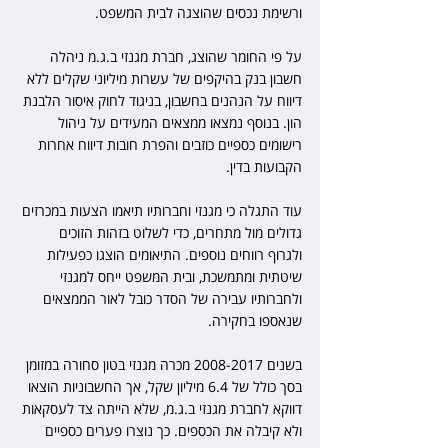
ורשימת נכסים שהוצגה לבית המשפט.
על פי החומר שהוצג, חברת מגנזי ב.ג.מ ניהלה 
חשבון בנק בהיקפים של עשרות מיליוני שקלים ללא 
דיווח על הנהנים בחשבון, בניגוד לחוק איסור הלבנת 
הון. בנוסף נמצאו ממצאים המעידים על ניהול 
רישומים כספיים כוזבים והפרת חובות דיווח אחרות 
הקבועות בדין.
עוד התגלה כי מגנזי וחברותיו תיאמו הצעות במכרזים 
גדולים מול מתחרים, כדי לשלוט בזהות הזוכים 
ולגרוף רווחים נוספים. התיאומים הוצגו כפעילות 
שיטתית ומתמשכת, ובית המשפט ייחס למגנזי 
ולחברותיו עבירה של הסדר כובל לאור הממצאים 
שנאספו בחקירה.
בשנים 2008-2017 מכרה מגנזי בטון סחורה במזומן 
בסך כולל של 6.4 מיליון שקל, אך החשבוניות הוצאו 
דווקא לחברת מגנזי ב.ג.מ, שלא הייתה צד לעסקאות 
ולא קיבלה את הכספים. כך נוצרו פערים כספיים 