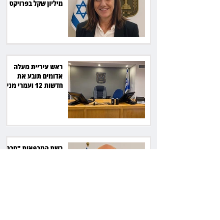
מיליון שקל בפרויקט
סולארי
ראש עיריית מעלה
אדומים תובע את
חדשות 12 ועמרי מניב
ב־150 אלף שקל
רשת המרפאות "טרם"
לא זיהתה אפנדיציט -
ותפצה ב־736 אלף
שקל