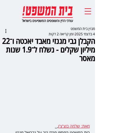
עורכי הדין והשופטים המשפיעים בישראל
מגזין בית המשפט
4 בדצמ׳ 2025
זמן קריאה 2 דקות
הקבלן גבי מגנזי מאבד יאכטה ו־22
מיליון שקלים - נשלח ל־1.9 שנות
מאסר
מאת: שלמה בוצ'צ'ו
,  
בית המשפט המחוזי מרכז גזר על גבריאל מגנזי 