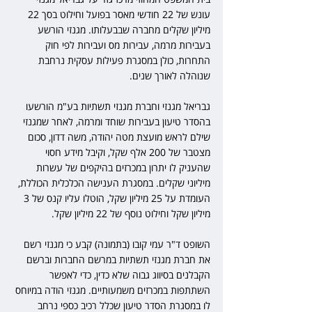
עונש של 22 חודשי מאסר בפועל וחילוט בסך 22 
מיליון שקלים מחברה שבבעלותו. מגנזי הורשע 
בעבירות מרמה, עבירות מס ועבירות לפי חוק 
התחרות, כולן במסגרת פעילות עסקית נרחבת 
שנוהלה לאורך שנים.
גבריאל מגנזי וחברת מגנזי תשתיות בע"מ הורשעו 
בהסדר טיעון בעבירות שוחד ומרמה, לאחר שמגנזי 
שילם לראש מועצת מטה יהודה, משה דדון, סכום 
מצטבר של 200 אלף שקל, וקיבל מידע חסוי 
שהעניק לו יתרון במכרזים בהיקפים של עשרות 
מיליוני שקלים. במסגרת הענישה הכלכלית הכוללת, 
העומדת על 25 מיליון שקל, הוטלו עליו קנס של 3 
מיליון שקל וחילוט נוסף של 22 מיליון שקל.
השופט ד"ר עמי קובו (בתמונה) קבע כי מגנזי רשם 
את חברת מגנזי תשתיות במרשם החברות וברשם 
הקבלנים בסיווג גבוה שלא כדין, כדי לאפשר 
השתתפות במכרזים משמעותיים. מגנזי הודה במיוחס 
לו במסגרת הסדר טיעון שכלל רכיב כספי נרחב 