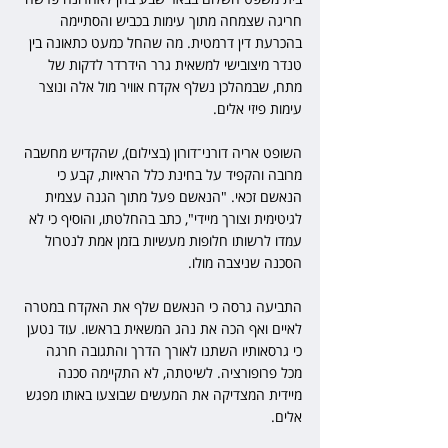
חריגה שצמחה מתוך עימות בכביש והסתיימה 
בהכרעת דין דרמטית. מה שהחל כמעט כתאונה בין 
טנדר מיצובישי למשאית גרר הידרדר לדקות של 
מתח, שבמהלכן נשלף אקדח אוויר מול אלה ונוצר 
עימות פיזי אלים.
השופט אריה דורני־דורון (בצילום), שהקדיש מחשבה 
מרובה והקפיד על בחינת כלל הראיות, קבע כי 
הנאשם זכאי. "הנאשם פעל מתוך הגנה עצמית 
לגיטימית וצורך מיידי", כתב בהחלטתו, והוסיף כי לא 
עמדו לרשותו חלופות מעשיות בזמן אמת לנטרול 
הסכנה שניצבה מולו.
התביעה גרסה כי הנאשם שלף את האקדח במטרה 
לאיים ואף הכה את נהג המשאית בראשו. עוד נטען 
כי גרסאותיו השתנו לאורך הדרך והתגובה חרגה 
מכל פרופורציה. לשיטתה, לא התקיימה סכנה 
מיידית המצדיקה את המעשים שבוצעו באותו מפגש 
אלים.