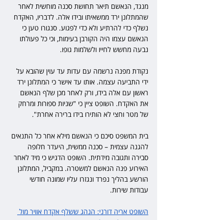
מנגד, הנאשם תיאר תחושת סכנה מוחשית לאחר 
שהמתלונן ירד ממשאיתו ובידו אלה. לדבריו, האקדח 
נשלף כדי להרתיע ולא כדי לפגוע. סנגורו טען כי 
הנאשם עצמו היה הקורבן בעימות, וכי כל פעולתו 
נבעה מחשש לחייו ולשלמות גופו.
נקודת מפנה נרשמה עם עדות עד עוין שהובא על 
ידי התביעה עצמה. אותו עד אישר כי המתלונן ירד 
ראשון עם אלה בידו, ורק לאחר מכן שלף הנאשם 
את האקדח. השופט ציין כי "שניות ספורות ומרחק 
של מטר וחצי לא הותירו בידו ברירה אחרת".
בית המשפט סיכם כי הנאשם מילא אחר כל התנאים 
להגנה עצמית – סכנה ממשית, היעדר חלופה 
סבירה ותגובה מידתית. השופט הדגיש כי מיד לאחר 
האירוע פנה הנאשם למשטרה. במקביל, המתלונן 
הורשע בהליך נפרד ונגזרו עליו שמונה חודשי 
עבודות שירות.
השופט אריה דורני: הנהג ששלף אקדח אוויר מול 