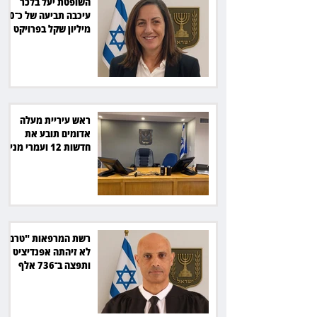
השופטת יעל בלכר
עיכבה תביעה של כ־40
מיליון שקל בפרויקט
סולארי
ראש עיריית מעלה
אדומים תובע את
חדשות 12 ועמרי מניב
ב־150 אלף שקל
רשת המרפאות "טרם"
לא זיהתה אפנדיציט -
ותפצה ב־736 אלף
שקל