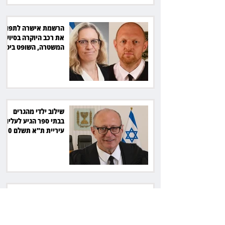
הרשמת אישרה לתפוס
את רכב היוקרה בסיוע
המשטרה, השופט ביטל
את המהלך
שילוב ילדי מהגרים
בבתי ספר הגיע לעליון:
עיריית ת"א תשלם 30
אלף שקל הוצאות
אחרי הפסילה: גידי גוב
מגיע לפשרה בתאונה,
והפניקס תשלם כ־30
אלף שקל