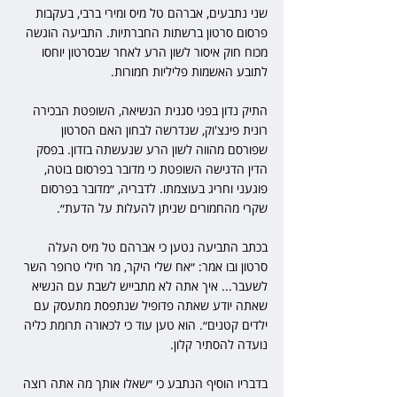
שני נתבעים, אברהם טל מיס ומירי ברבי, בעקבות 
פרסום סרטון ברשתות החברתיות. התביעה הוגשה 
מכוח חוק איסור לשון הרע לאחר שבסרטון יוחסו 
לתובע האשמות פליליות חמורות.
התיק נדון בפני סגנית הנשיאה, השופטת הבכירה 
רונית פינצ'וק, שנדרשה לבחון האם הסרטון 
שפורסם מהווה לשון הרע שנעשתה בזדון. בפסק 
הדין הדגישה השופטת כי מדובר בפרסום בוטה, 
פוגעני וחריג בעוצמתו. לדבריה, ״מדובר בפרסום 
שקרי מהחמורים שניתן להעלות על הדעת״.
בכתב התביעה נטען כי אברהם טל מיס העלה 
סרטון ובו אמר: ״אח שלי היקר, מר חילי טרופר השר 
לשעבר... איך אתה לא מתבייש לשבת עם הנשיא 
שאתה יודע שאתה פדופיל שנתפסת מתעסק עם 
ילדים קטנים״. הוא טען עוד כי לכאורה תרומת כליה 
נועדה להסתיר קלון.
בדבריו הוסיף הנתבע כי ״שאלו אותך מה אתה רוצה 