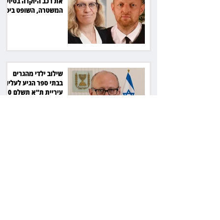
את רכב היוקרה בסיוע
המשטרה, השופט ביטל
את המהלך
שילוב ילדי מהגרים
בבתי ספר הגיע לעליון:
עיריית ת"א תשלם 30
אלף שקל הוצאות
אחרי הפסילה: גידי גוב
מגיע לפשרה בתאונה,
והפניקס תשלם כ־30
אלף שקל