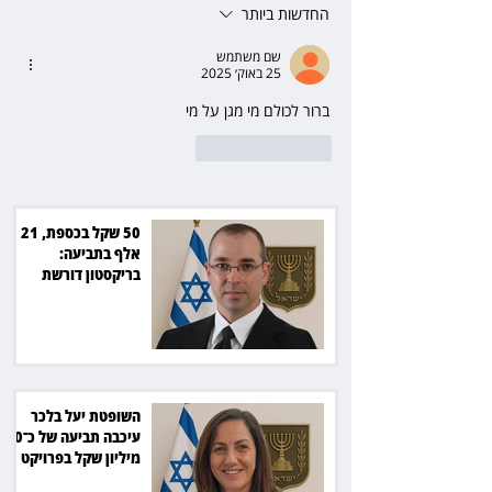
סולארי
החדשות ביותר
שם משתמש
25 באוק׳ 2025
ברור לכולם מי מגן על מי
לייק
להשיב
50 שקל בכספת, 21
אלף בתביעה:
בריקסטון דורשת
תשלום על עיכוב בפינוי
השופטת יעל בלכר
עיכבה תביעה של כ־40
מיליון שקל בפרויקט
סולארי