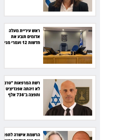
ראש עיריית מעלה
אדומים תובע את
חדשות 12 ועמרי מניב
ב־150 אלף שקל
רשת המרפאות "טרם"
לא זיהתה אפנדיציט -
ותפצה ב־736 אלף
שקל
הרשמת אישרה לתפוס