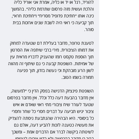
להוריד, רגל או יד או כליה, אמרת אני אוריד כליה 
והלכת ועשית מזה פרסום שתרמת כליה״. בהמשך 
כינה אותו ״חתיכת פדופיל מסריח״ ו״חתיכת חרא״, 
תוך קביעה כי ראוי היה לשבת שנים ארוכות בבית 
סוהר.
לטענת טרופר, מדובר בעלילת דם שנועדה למחוק 
את דמותו הציבורית. מירי ברבי שיתפה את הסרטון 
תוך הוספת טקסט רומז שהעניק לדבריו מראית עין 
של אמיתות. השופטת קבעה כי גם שיתוף זה מהווה 
לשון הרע מובהקת וכי נעשה בזדון, תוך פגיעה 
חמורה בשמו הטוב.
השופטת פינצ׳וק הדגישה בפסק הדין כי ״למעשה, 
אין מדובר בהבעת דעה כלל וכלל. אין מדובר בפרסום 
שנועד לעורר שיח ציבורי מתי ראוי שאדם או איש 
ציבור יגיש תביעה על דברים חסרי כל שחר וחסרי 
כל ביסוס״. היא הבהירה שהנתבעת ניסתה להצדיק 
את מעשיה כטענה לזכות להביע דעה, אולם גם 
לשיטתה ביקשה לברר אם הדברים אמת – ומשכך 
ברור כי מדובר בהכפשה ולא בדיון ציבורי לגיטימי.