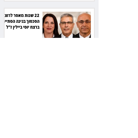
22 שנות מאסר לרוצח:
הסכסוך בגינה הסתיים
ברצח יוסי ביילין ז"ל
המחוזי פסק, העליון
אישר: חתימה על חוזה
מחייבת גם בלי שליטה
בשפה
הבן עזב, הכלה
נשארה: החמה ביקשה
לפנות אותה מדירת
המגורים