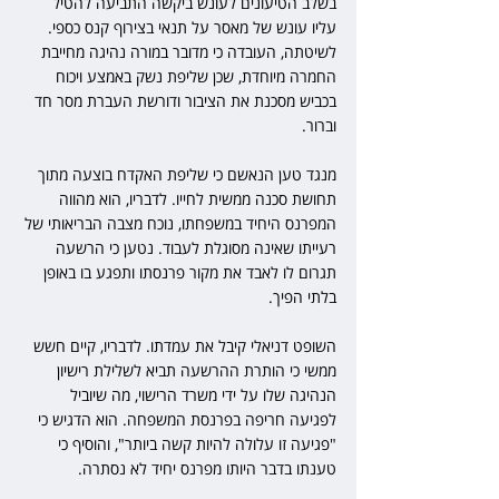
בשלב הטיעונים לעונש ביקשה התביעה להטיל 
עליו עונש של מאסר על תנאי בצירוף קנס כספי. 
לשיטתה, העובדה כי מדובר במורה נהיגה מחייבת 
החמרה מיוחדת, שכן שליפת נשק באמצע ויכוח 
בכביש מסכנת את הציבור ודורשת העברת מסר חד 
וברור.
מנגד טען הנאשם כי שליפת האקדח בוצעה מתוך 
תחושת סכנה ממשית לחייו. לדבריו, הוא מהווה 
המפרנס היחיד במשפחתו, נוכח מצבה הבריאותי של 
רעייתו שאינה מסוגלת לעבוד. נטען כי הרשעה 
תגרום לו לאבד את מקור פרנסתו ותפגע בו באופן 
בלתי הפיך.
השופט דניאלי קיבל את עמדתו. לדבריו, קיים חשש 
ממשי כי הותרת ההרשעה תביא לשלילת רישיון 
הנהיגה שלו על ידי משרד הרישוי, מה שיוביל 
לפגיעה חריפה בפרנסת המשפחה. הוא הדגיש כי 
"פגיעה זו עלולה להיות קשה ביותר", והוסיף כי 
טענתו בדבר היותו מפרנס יחיד לא נסתרה.