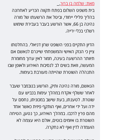
מאת: שלמה בן ברוך
,  
בית משפט השלום בפתח תקווה הכריע לאחרונה 
בהליך פלילי ייחודי, וביטל את הרשעתו של מורה 
נהיגה בן 66, אשר הורשע בעבר בעבירת שימוש 
רשלני בכלי ירייה.
הדיון התקיים בפני השופט שרון דניאלי. בהחלטתו 
ציין כי הנזק האישי והמשפחתי שייגרם לנאשם אם 
תיוותר ההרשעה בעינה, חמור לאין ערוך מחומרת 
המעשה, וזאת בשים לב לנסיבות האירוע ולאופן שבו 
התנהלה השוטרת שהייתה מעורבת בעימות.
הנאשם, מורה נהיגה ותיק, הורשע בנובמבר שעבר 
לאחר ששלף אקדח במהלך עימות בכביש עם 
שוטרת. לטענתו, בעת שישב במכוניתו, נחסם על 
ידה ועל ידי אחרים, ואף הותקף פיזית כאשר אחד 
מהם פרץ לרכבו. במהלך האירוע, כך נטען, הטיחה 
השוטרת בו איומים בוטים, אולם היא עצמה לא 
הועמדה לדין ואף לא נחקרה.