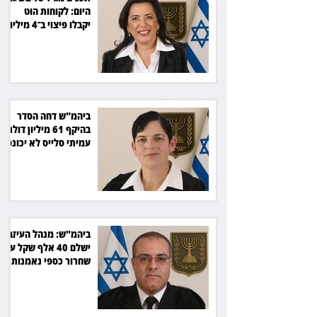
היום: לקוחות הוט
יקבלו פיצוי ב־4 מיליון
שקל
ביהמ"ש דחה הסדר
בהיקף 61 מיליון דולר:
עמיתי סלייס לא יכונסו
להצבעה
ביהמ"ש: מנהל העיזבון
ישלם 40 אלף שקל על
שחרור כספי נאמנות