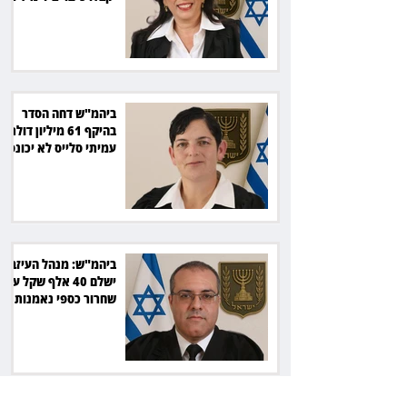
שקל
ביהמ"ש דחה הסדר
בהיקף 61 מיליון דולר:
עמיתי סלייס לא יכונסו
להצבעה
ביהמ"ש: מנהל העיזבון
ישלם 40 אלף שקל על
שחרור כספי נאמנות