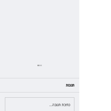
תגובות
כתיבת תגובה...
אחרי הפסילה: גידי גוב מגיע