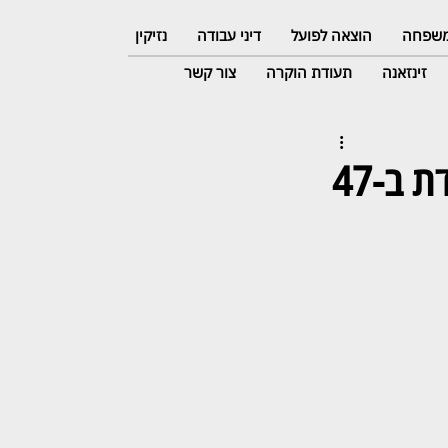
 משפחה
הוצאה לפועל
דיני עבודה
נזיקין
זינזאנה
תעודת הוקרה
צור קשר
השופטת אנגלברג-שהם: החברה תפצה עובדת ב-47