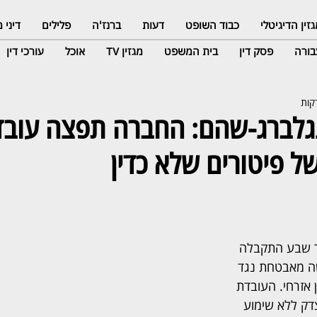
זין הדיגיטלי
כבוד השופט
דעות
ברנז'ה
פלילים
דיני
ורה
פסק דין
בית המשפט
מגזין TV
אוכל
עורכי דין
 פיטורים שלא כדין
ר שבע התקבלה 
ה מאבטחת נגד 
 אזרחי. העובדת 
דק ללא שימוע 