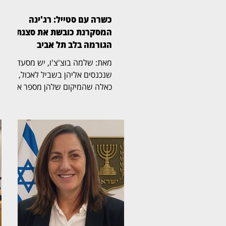
כשרה עם סטייל: רג'ינה
המסקרנת כובשת את סצנת
הגורמה בלב תל אביב
מאת: שלמה בוצ'צ'ו, יש מסעדות
שנכנסים אליהן בשביל לאכול, ויש
כאלה שהמיקום שלהן מספר את
הסיפור עוד לפני שהתפריט
נפתח. רג'ינה, מסעדת בשרים
כשרה וגינת אירועים במבנה 10
במתחם התחנה שבנווה צדק,
משלבת מבנה היסטורי, גינה
רחבת ידיים, קרבה לים ומטבח
בשרי הנשען על חומרי גלם, אש
וטכניקת צלייה מדויקת. ריקי,
מנהלת המסעדה, קיבלה את
פנינו בחיוך, ומהר התברר שהיא זו
שמנצחת על התזמורת של רג'ינה