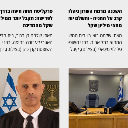
השכנה מרמת השרון ניהלה
פרקליטת מחוז חיפה בדרך
קרב על החניה - ותשלם יותר
לפרישה: תקבל יותר ממיליו
מחצי מיליון שקל
שקל מהמדינה
מאת: שלמה בוצ'צ'ו בית המשפט
מאת: שלמה בן ברוך, בית הד
המחוזי בתל אביב, בפני השופטת
האזורי לעבודה בחיפה, בפני
טל לוי־מיכאלי (בצילום), קיבל
השופטת קרן כהן (בצילום), דן
תביעה שעסקה בזכויות בחניה
בהליך שעסק בסיום כהונתה ש
בבית משותף ברמת השרון. בפסק
פרקליטת מחוז חיפה, אחד
הדין נקבע כי החניה שבמחלוקת
התפקידים הבכירים בפרקליטו
שייכת לבעלי הדירה שתבעו,
המדינה, ובמחלוקת על תנאי
ובעלת דירה אחרת בבניין חויבה
הפרישה, השכר והזכויות
בהוצאות חריגות בסכום כולל של
הפנסיוניות עם סיום כהונתה.
525 אלף שקל. דן ואילנה
ההליך הסתיים בהסכמות בין
בודובסקי רכשו דירה בבניין ברחוב
הצדדים, שקיבלו תוקף של
ביאליק 22 ברמת השרון, שלה
החלטה. איילה פיילס־שרון,
הוצמדה חניה. אלא שבעת רישום
שכיהנה כפרקליטת מחוז חיפה
הזכויות בלשכת רישום המקרקעין
הגישה את התביעה נגד משרד