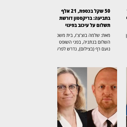
50 שקל בכספת, 21 אלף
ן
בתביעה: בריקסטון דורשת
תשלום על עיכוב בפינוי
ין
מאת: שלמה בוצ'צ'ו, בית משפט
השלום בנתניה, בפני השופט
נועם רף (בצילום), נדרש לפרשה
ל
חריגה שהחלה בכספת אישית
שמספרה 705, שבה נמצא לבסוף
ת
שטר בודד של 50 שקל,
והתגלגלה לשני הליכים משפטיים
נפרדים. בריקסטון כספות פעלה
תחילה לפינוי הכספת, ובהמשך
הגישה תביעה כספית בדרישה
לתשלום של יותר מ־21 אלף שקל.
לטענת בריקסטון, רבקה פינטו
,
שכרה יחידת אחסון ובה הכספת
האישית, אך לא פינתה אותה עם