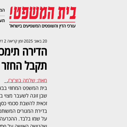
המג
תעב
עורכי הדין והשופטים המשפיעים בישראל
20 באוג׳ 2025
זמן קריאה 2 דקות
הדירה תימכר
תקבל החזר
מאת: שלמה בוצ'צ'ו
,  
בית המשפט המחוזי בבא
שבן זוגה לשעבר מצוי בה
זכאית להשבת סכומי כסף
בדירת המגורים המשותפ
על שמו בלבד. ההכרעה 
שהגישה האישה על פסק ד