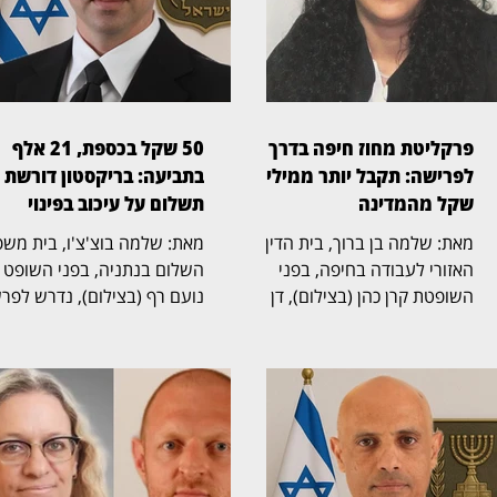
פרקליטת מחוז חיפה בדרך
50 שקל בכספת, 21 אלף
לפרישה: תקבל יותר ממיליון
בתביעה: בריקסטון דורשת
שקל מהמדינה
תשלום על עיכוב בפינוי
מאת: שלמה בן ברוך, בית הדין
מאת: שלמה בוצ'צ'ו, בי
האזורי לעבודה בחיפה, בפני
השלום בנתניה, בפני השופט
השופטת קרן כהן (בצילום), דן
נועם רף (בצילום), נדרש לפר
בהליך שעסק בסיום כהונתה של
חריגה שהחלה בכספת אישית
פרקליטת מחוז חיפה, אחד
שמספרה 705, שבה נמצא 
התפקידים הבכירים בפרקליטות
שטר בודד של 50 שקל,
המדינה, ובמחלוקת על תנאי
והתגלגלה לשני הליכים משפט
הפרישה, השכר והזכויות
נפרדים. בריקסטון כספות פעל
הפנסיוניות עם סיום כהונתה.
תחילה לפינוי הכספת, ובהמש
ההליך הסתיים בהסכמות בין
הגישה תביעה כספית בדרישה