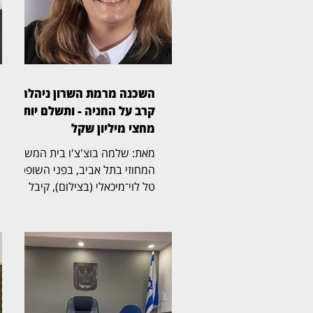
השכנה מרמת השרון ניהלה
קרב על החניה - ותשלם יותר
מחצי מיליון שקל
מאת: שלמה בוצ'צ'ו בית המשפט
המחוזי בתל אביב, בפני השופטת
טל לוי־מיכאלי (בצילום), קיבל
תביעה שעסקה בזכויות בחניה
בבית משותף ברמת השרון. בפסק
הדין נקבע כי החניה שבמחלוקת
שייכת לבעלי הדירה שתבעו,
ובעלת דירה אחרת בבניין חויבה
בהוצאות חריגות בסכום כולל של
525 אלף שקל. דן ואילנה