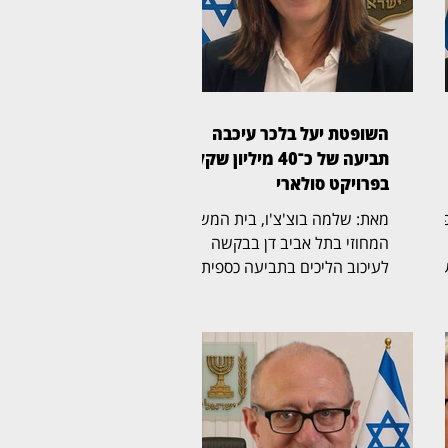
השופטת יעל בלכר עיכבה
תביעה של כ־40 מיליון שקל
בפרויקט סולארי
ת משפט
מאת: שלמה בוצ'צ'ו, בית המשפט
המחוזי בתל אביב דן בבקשה
שה
לעיכוב הליכים בתביעה כספית
בהיקף של כ־40 מיליון שקל,
לבסוף
שהגישה חברת לסיכו בע"מ נגד
נווה אור שיא אנרגיה סולארי
יים
שותפות מוגבלת ושיא נרגיה
ה
2020 בע"מ. בפני השופטת יעל
ך
בלכר (בצילום) נדונה הבקשה
לעיכוב ההליכים. במוקד