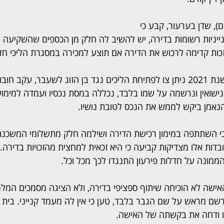
), שדן בערעור, קבע כי 
נייניות רשומות בדירה, יש להשיב לה חלק מן הכספים שהשקיעה במ
כות קדימה לרכוש את הדירה אם תוצע למכירה במסגרת הליכי חדל
ההליך נפתח לאחר שבשנת 2021 ניתן צו לפתיחת הליכים נגד בן הזוג לשעבר, עק
ישואין ונרשמה על שמו בלבד, נכללה במסת נכסיו ועמדה למימו
הנאמן ביקש לממש את הנכס לטובת נושיו.
י השתתפה במימון רכישת הדירה ושילמה חלק מתשלומי המשכנתא
ות אלו מצדיקות קביעה כי היא זכאית למחצית מהזכויות בדירה. ב
ממונה על חדלות פירעון התנגדו לכך מכל וכל.
ישה לא הוכיחה שיתוף ספציפי בדירה, ולא הציגה מסמכים המלמד
ם מראש על שם הגבר בלבד, טען כי אין לה מעמד קנייני. בית
זו ודחה את בקשתה של האישה.