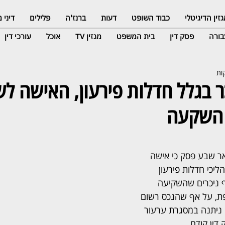
זין הדיגיטלי
כבוד השופט
דעות
ברנז'ה
פלילים
דיני
ורה
פסק דין
בית המשפט
מגזין TV
אוכל
עורכי דין
 בגלל חדלות פירעון, האישה ל
 השקעה
ר שבע פסק כי אישה 
ליכי חדלות פירעון 
 ניכרים שהשקיעה 
ת, על אף שהנכס רשום 
ניתנה במסגרת ערעור 
ין קודם.