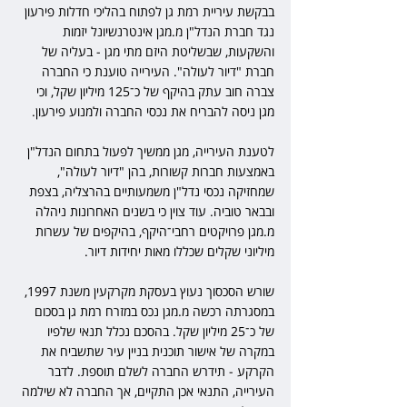
בבקשת עיריית רמת גן לפתוח בהליכי חדלות פירעון 
נגד חברת הנדל"ן מ.מגן אינטרנשיונל יזמות 
והשקעות, שבשליטת היזם מתי מגן - בעליה של 
חברת "דיור לעולה". העירייה טוענת כי החברה 
צברה חוב עתק בהיקף של כ־125 מיליון שקל, וכי 
מגן ניסה להבריח את נכסי החברה ולמנוע פירעון.
לטענת העירייה, מגן ממשיך לפעול בתחום הנדל"ן 
באמצעות חברות קשורות, בהן "דיור לעולה", 
שמחזיקה נכסי נדל"ן משמעותיים בהרצליה, בצפת 
ובבאר טוביה. עוד צוין כי בשנים האחרונות ניהלה 
מ.מגן פרויקטים רחבי־היקף, בהיקפים של עשרות 
מיליוני שקלים שכללו מאות יחידות דיור.
שורש הסכסוך נעוץ בעסקת מקרקעין משנת 1997, 
במסגרתה רכשה מ.מגן נכס במזרח רמת גן בסכום 
של כ־25 מיליון שקל. בהסכם נכלל תנאי שלפיו 
במקרה של אישור תוכנית בניין עיר שתשביח את 
הקרקע - תידרש החברה לשלם תוספת. לדבר 
העירייה, התנאי אכן התקיים, אך החברה לא שילמה 