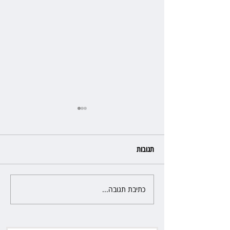
תגובות
כתיבת תגובה...
פרקליטת מחוז חיפה בדרך
לפרישה: תקבל יותר ממיליון שקל
מהמדינה