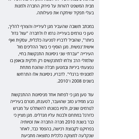
מבית המשפט להורות על פירוק החברה ולמנות 
בעלי תפקיד שיחקרו את פעילותה. 
במכתב תשובה שהעביר מגן לעירייה והצורף להליך, 
טען כי גורמים בעירייה גרמו לו ולחברה "עוול גדול 
ביותר", שהוביל לדבריו לפגיעה כלכלית, עסקית ואף 
אישית־נפשית. מגן הוסיף כי בשל ההליכים מול 
העירייה "עברתי שני ניסיונות התנקשות בחיי, 
שלמזלי הרב צלחו למתנקשים רק חלקית ובאופן בו 
נפצעתי ביריות ובמטען חבלה שהונח מתחת 
למכוניתי ברגלי". לדבריו, ניסיונות אלו התרחשו 
בשנים 2008 ו־2010.
עוד טען מגן כי לפחות אחד מניסיונות ההתנקשות 
נבע ממידע כוזב שהועבר, לטענתו, מגורם בעירייה 
לגורמים שונים, ולפיו בכוונתו להשתלט על מגרש 
כדורגל במתחם ולבנות עליו מגדלים. מגן מציין כי 
כבר בשנת 2010 מכרה החברה את זכויותיה 
בפרויקט לקבוצת רכישה, בהפסד כבד, לאחר 
שנקלעה למצוקה כלכלית כתוצאה מתביעת 