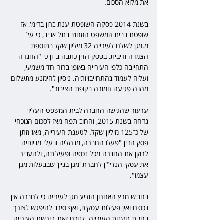
את מלוא הסכום.
בשנת 2014 פסקה השופטת ענת ברון בדימ', אז 
שופטת בבית המשפט המחוזי בתל אביב, כי על 
מ.מגן לשלם לעירייה 32 מיליון שקל בתוספת 
הצמדה וריבית. בפסק הדין כתבה ברון כי "החברה 
התחייבה כלפי העירייה באופן ברור וחד משמעי, 
ועליה לעמוד בהתחייבויותיה. ניסיון להימנע מתשלום 
מהווה פגיעה חמורה בקופת הציבור".
ערעור שהגישה החברה לבית המשפט העליון 
נדחה בשנת 2015, והחוב תפח מאז לסכום הנוכחי 
של כ־125 מיליון שקל. לטענת העירייה, מאז מתן 
פסק הדין "פעלו החברה, מנהליה ובעלי מניותיה 
לרוקן את החברה מכל נכסיה ופעילותה, ולהעביר 
את עסקי הנדל"ן לחברת 'מגן בניין' שבבעלות מגן 
עצמו".
בחודש מרץ האחרון הודיע מגן לעירייה כי לחברה אין 
נכסים ואין פעילות עסקית, ואף סירב להיפגש לצורך 
בחינת טענות העירייה. לנוכח זאת, דורשת העירייה 