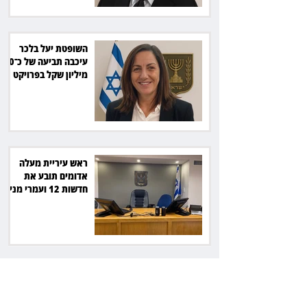
השופטת יעל בלכר
עיכבה תביעה של כ־40
מיליון שקל בפרויקט
סולארי
ראש עיריית מעלה
אדומים תובע את
חדשות 12 ועמרי מניב
ב־150 אלף שקל
רשת המרפאות "טרם"
לא זיהתה אפנדיציט -
ותפצה ב־736 אלף