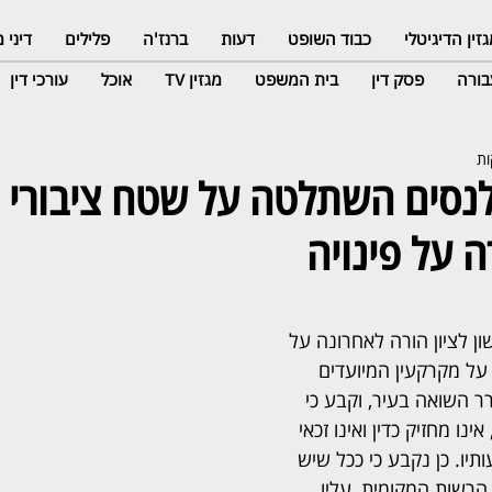
זין הדיגיטלי
כבוד השופט
דעות
ברנז'ה
פלילים
דיני
ורה
פסק דין
בית המשפט
מגזין TV
אוכל
עורכי דין
נסים השתלטה על שטח ציבורי ו
 על פינויה
 לציון הורה לאחרונה על 
על מקרקעין המיועדים 
ר השואה בעיר, וקבע כי 
ינו מחזיק כדין ואינו זכאי 
תיו. כן נקבע כי ככל שיש 
 הרשות המקומית, עליו 