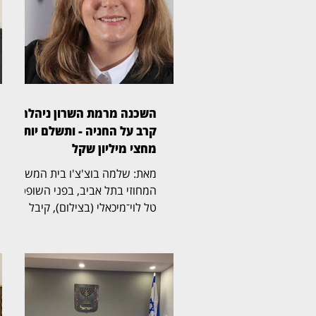
השכנה מרמת השרון ניהלה
קרב על החניה - ותשלם יותר
מחצי מיליון שקל
מאת: שלמה בוצ'צ'ו בית המשפט
המחוזי בתל אביב, בפני השופטת
טל לוי־מיכאלי (בצילום), קיבל
תביעה שעסקה בזכויות בחניה
בבית משותף ברמת השרון. בפסק
הדין נקבע כי החניה שבמחלוקת
שייכת לבעלי הדירה שתבעו,
ובעלת דירה אחרת בבניין חויבה
בהוצאות חריגות בסכום כולל של