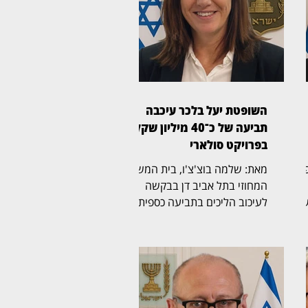
השופטת יעל בלכר עיכבה
תביעה של כ־40 מיליון שקל
בפרויקט סולארי
ת משפט
מאת: שלמה בוצ'צ'ו, בית המשפט
המחוזי בתל אביב דן בבקשה
שה
לעיכוב הליכים בתביעה כספית
בהיקף של כ־40 מיליון שקל,
לבסוף
שהגישה חברת לסיכו בע"מ נגד
נווה אור שיא אנרגיה סולארי
יים
שותפות מוגבלת ושיא נרגיה
ה
2020 בע"מ. בפני השופטת יעל
ך
בלכר (בצילום) נדונה הבקשה