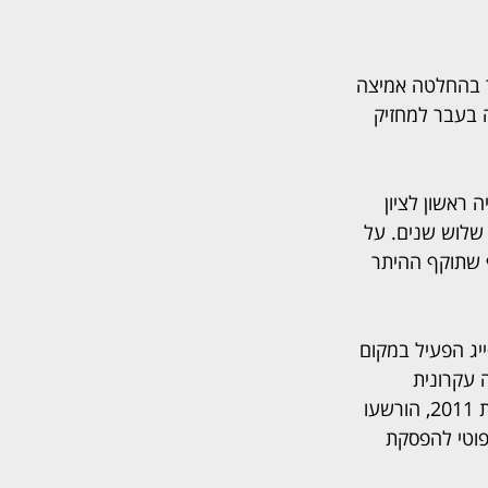
ר בהחלטה אמיצה 
 בעבר למחזיק 
תכנון ובנייה ראשון לציון 
שלוש שנים. על 
ף שתוקף ההיתר 
, בתמורה לסך של כ-141 אלף ש"ח. אסייג הפעיל במקום 
קיימת מניעה עקרונית 
לאפשר את המשך השימוש, בכפוף לתשלום דמי שימוש ראויים והחלטות תכנוניות. בתחילת 2011, הורשעו 
פוטי להפסקת 