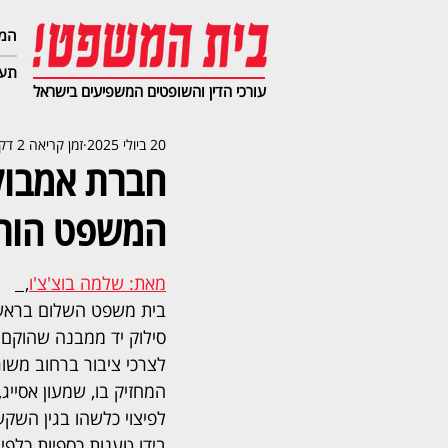
המג
תעב
עורכי הדין והשופטים המשפיעים בישראל
20 ביולי 2025
זמן קריאה 2 דקות
חברת אמבול
המשפט הורה
מאת: שלמה בוצ'צ'ו
,  
בית משפט השלום בראשון
סילוק יד ממבנה שהוקם 
לצרכי ציבור ברחוב משור
המחזיק בו, שמעון אסייג, א
לפיצוי כלשהו בגין השקעו
בידו טענות כספיות כלפי