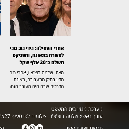
הטוב והציגה אותו באופן מטעה
בפני הציבור. על פי כתב התביעה,
הכתבה שודרה במאי 2024,
כחודשיים בלבד לאחר כניסתו של
יפרח לתפקיד, והציגה אותו כמי
שמעניק יחס מועדף והטבות
למקורבים. לטענתו, מהכתבה
אחרי הפסילה: גידי גוב מגיע
השתמע כי אפשר לבעלה של
לפשרה בתאונה, והפניקס
חברת הכנסת לשעבר אסנת
תשלם כ־30 אלף שקל
מארק להכניס
מאת: שלמה בוצ'צ'ו, אחרי גזר
הדין בתיק התעבורה, תאונת
הדרכים שבה היה מעורב הזמר
גידי גוב מגיעה כעת לסיום גם
בזירה האזרחית. בית המשפט
לתביעות קטנות בתל אביב, בפני
מערכת מגזין בית המשפט
הרשם הבכיר מיכאל שמפל
עורך ראשי: שלמה בוצ'צ'ו
צילומים לפי סעיף 27א' לחוק זכויות היוצרים
(בצילום), נתן תוקף של פסק דין
פרסום ויצירת קשר
להסדר פשרה, שלפיו חברת
הצ