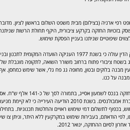
ט רפי ארניה (בצילום) מבית משפט השלום בראשון לציון. מדוב
ק בזכויות החזקה בקרקע ציבורית, היקף תחולת הרשות שניתנה
צווים שיפוטיים שניתנו בעניין הפסקת שימוש.
מהנתונים שפורטו בפסק הדין עולה כי בשנת 1977 העניקה הוועדה המקומית ל
ג בשטח ציבורי פתוח ברחוב משורר השואה, לתקופה מוגבלת של 
ין מבנה בלוקים ובטון, מחופה גג פח גלי, אשר שימש כמחסן. א
בשנת 2005 הועברה החזקה בנכס לשמעון אסייג
משרד רואי חשבון, וכן חברת אמבולנסים. בשנת 2010 הודיעה העירייה כי לא 
 לפי הודאתם, בעבירות שימוש במקרקעין ללא היתר, וניתן צו שי
ון לסיום ההחזקה, ינואר 2012.