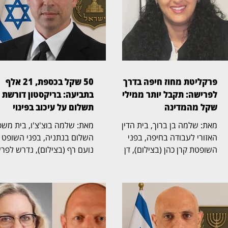
פרקליטת מחוז חיפה בדרך
50 שקל בכספת, 21 אלף
לפרישה: תקבל יותר ממיליון
בתביעה: בריקסטון דורשת
שקל מהמדינה
תשלום על עיכוב בפינוי
מאת: שלמה בן ברוך, בית הדין
מאת: שלמה בוצ'צ'ו, בי
האזורי לעבודה בחיפה, בפני
השלום בנתניה, בפני השופט
השופטת קרן כהן (בצילום), דן
נועם רף (בצילום), נדרש לפר
בהליך שעסק בסיום כהונתה של
חריגה שהחלה בכספת אישית
פרקליטת מחוז חיפה, אחד
שמספרה 705, שבה נמצא 
התפקידים הבכירים בפרקליטות
שטר בודד של 50 שקל,
המדינה, ובמחלוקת על תנאי
והתגלגלה לשני הליכים משפט
הפרישה, השכר והזכויות
נפרדים. בריקסטון כספות פעל
הפנסיוניות עם סיום כהונתה.
תחילה לפינוי הכספת, ובהמש