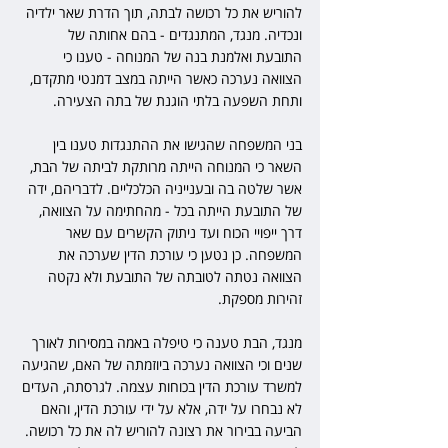
להוריש את כל רכושה לבתה, תוך הדרת שאר ילדיה 
ונכדיה. מנגד, המתנגדים - בהם אחותה של 
התובעת ואלמנת בנה של המנוחה - טענו כי 
הצוואה נערכה כאשר הייתה במצב דמנטי מתקדם, 
ותחת השפעה בלתי הוגנת של בתה הצעירה.
בני המשפחה שהגישו את ההתנגדות טענו בין 
השאר כי המנוחה הייתה מרותקת לביתה של הבת, 
אשר שלטה בה ובענייניה הכלכליים. לדבריהם, ידה 
של התובעת הייתה בכל - מהחתימה על הצוואה, 
דרך ייפויי הכוח ועד ניתוק הקשרים עם שאר 
המשפחה. כן נטען כי עורכת הדין שערכה את 
הצוואה נטתה לטובתה של התובעת ולא נקטה 
זהירות מספקת.
מנגד, הבת טענה כי טיפלה באמה במסירות לאורך 
שנים וכי הצוואה נערכה ביוזמתה של האם, שהגיעה 
למשרד עורכת הדין בכוחות עצמה. לגרסתה, העדים 
לא נבחרו על ידה, אלא על ידי עורכת הדין, והאם 
הביעה בבירור את רצונה להוריש לה את כל רכושה. 