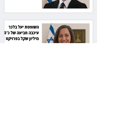
השופטת יעל בלכר
עיכבה תביעה של כ־40
מיליון שקל בפרויקט
סולארי
ראש עיריית מעלה
אדומים תובע את
חדשות 12 ועמרי מניב
ב־150 אלף שקל
רשת המרפאות "טרם"
לא זיהתה אפנדיציט -