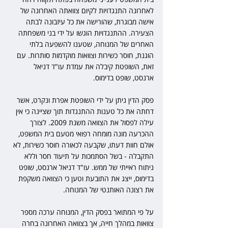
לאחרונה התנגדויות לקיום צוואתה האחרונה של 
אישה מבוגרת, שהורישה את כל עיזבונה לבתה 
הצעירה. ההתנגדויות הוגשו על ידי בני משפחתה 
האחרים של המנוחה, שטענו להשפעה בלתי 
הוגנת, חוסר כשירות וצוואות מוקדמות סותרות. עם 
זאת, השופטת קיבלה את עמדת עו"ד דניאל 
ארנסט, שופט בדימוס.
פסק הדין ניתן על ידי השופטת אפרת ונקרט, אשר 
דחתה את כל טענות ההתנגדות תוך שציינה כי אין 
עילה לפסול את הצוואה משנת 2009. לצורך 
ההכרעה מונה מומחה רפואי מטעם בית המשפט, 
אולם חוות דעתו, שקבעה לכאורה חוסר כשירות, לא 
התקבלה - בשל הסתמכות על תיעוד חסר וללא 
ניתוח ראייתי של ממש. עו"ד דניאל ארנסט, שופט 
בדימוס, ייצג את התובעת וטען כי הצוואה משקפת 
את רצונה האותנטי של המנוחה.
על פי המתואר בפסק הדין, המנוחה ערכה מספר 
צוואות במהלך חייה, אך בצוואה האחרונה בחרה 