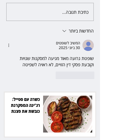
כתיבת תגובה...
פרקליטת מחוז חיפה בדרך
לפרישה: תקבל יותר ממיליון שקל
מהמדינה
החדשות ביותר
המשיב לשופטים
30 ביוני 2025
שופטת גרועה מאוד מגיעה למסקנות שגויות 
וקובעת פסקי דין הזויים, לא ראויה לשפיטה
לייק
להשיב
כשרה עם סטייל:
רג'ינה המסקרנת
כובשת את סצנת
הגורמה בלב תל אביב