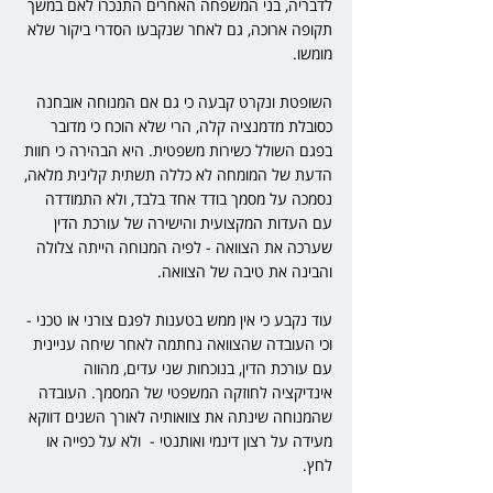
לדבריה, בני המשפחה האחרים התנכרו לאם במשך 
תקופה ארוכה, גם לאחר שנקבעו הסדרי ביקור שלא 
מומשו.
השופטת ונקרט קבעה כי גם אם המנוחה אובחנה 
כסובלת מדמנציה קלה, הרי שלא הוכח כי מדובר 
בפגם השולל כשירות משפטית. היא הבהירה כי חוות 
הדעת של המומחה לא כללה תשתית קלינית מלאה, 
נסמכה על מסמך בודד אחד בלבד, ולא התמודדה 
עם העדות המקצועית והישירה של עורכת הדין 
שערכה את הצוואה - לפיה המנוחה הייתה צלולה 
והבינה את טיבה של הצוואה.
עוד נקבע כי אין ממש בטענות לפגם צורני או טכני - 
וכי העובדה שהצוואה נחתמה לאחר שיחה עניינית 
עם עורכת הדין, בנוכחות שני עדים, מהווה 
אינדיקציה לחוזקה המשפטי של המסמך. העובדה 
שהמנוחה שינתה את צוואותיה לאורך השנים דווקא 
מעידה על רצון דינמי ואותנטי -  ולא על כפייה או 
לחץ.