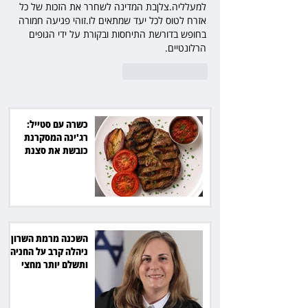
למעלליה.צלןבת המדינה לשחרר את הזכות של כל 
אזרח לטוס לכל יעד שמתאים לו.זוהי פגיעה חמורה 
בחופש בדורשת התיחסות ובקורת על ידי הגופים 
הרלונטיים.
לייק
להשיב
כשרה עם סטייל:
רג'ינה המסקרנת
כובשת את סצנת
הגורמה בלב תל אביב
השכנה מרמת השרון
ניהלה קרב על החניה -
ותשלם יותר מחצי
מיליון שקל