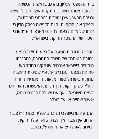
בית המשפט העליון, בהרכב בראשות הנשיאה 
לשעבר אסתר חיות, כי התקנות אשר הגבילו יציאה 
וכניסה מהארץ אינן עומדות במבחני המידתיות, 
ולפיכך אינן חוקתיות. חיות הדגישה בפסק הדין כי 
זכותו של אדם לצאת ולהיכנס מארצו היא "מאבני 
היסוד של המשטר החוקתי בישראל".
הפנייה הנוכחית מגיעה על רקע תחילת מבצע 
"חזרה בטוחה" של משרד התחבורה, במסגרתו 
מוחזרים לישראל אזרחים שנתקעו בחו"ל מאז 
פתיחת מבצע "עם כלביא". אף שטיסות ההשבה 
נוחתות בישראל כשהן מלאות, הן ממריאות חזרה 
לחו"ל כשהן ריקות, תוך מניעת האפשרות מאזרחים 
לצאת מישראל – אף אם יש להם כרטיס טיסה, 
אישור שהייה או יעד מוגדר.
התנועה מדגישה כי מדובר בהפליה סמויה: "לציבור 
הרחב אין הסבר, אין הצדקה, ואין עילה חוקית 
לסירוב לאפשר יציאה מהארץ", נכתב. 