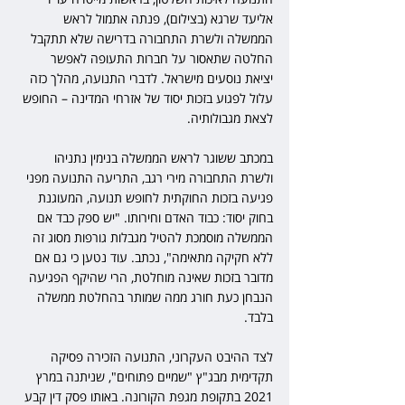
אליעד שרגא (בצילום), פנתה אתמול לראש 
הממשלה ולשרת התחבורה בדרישה שלא תתקבל 
החלטה שתאסור על חברות התעופה לאפשר 
יציאת נוסעים מישראל. לדברי התנועה, מהלך כזה 
עלול לפגוע בזכות יסוד של אזרחי המדינה – החופש 
לצאת מגבולותיה.
במכתב ששוגר לראש הממשלה בנימין נתניהו 
ולשרת התחבורה מירי רגב, התריעה התנועה מפני 
פגיעה בזכות החוקתית לחופש תנועה, המעוגנת 
בחוק יסוד: כבוד האדם וחירותו. "יש ספק כבד אם 
הממשלה מוסמכת להטיל מגבלות גורפות מסוג זה 
ללא חקיקה מתאימה", נכתב. עוד נטען כי גם אם 
מדובר בזכות שאינה מוחלטת, הרי שהיקף הפגיעה 
הנבחן כעת חורג ממה שמותר בהחלטת ממשלה 
בלבד.
לצד ההיבט העקרוני, התנועה הזכירה פסיקה 
תקדימית מבג"ץ "שמיים פתוחים", שניתנה במרץ 
2021 בתקופת מגפת הקורונה. באותו פסק דין קבע 