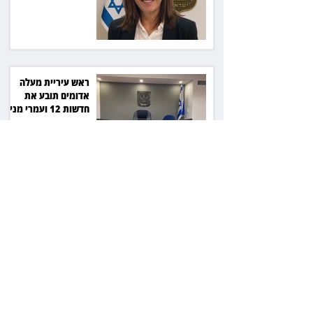
סולארי
ראש עיריית מעלה
אדומים תובע את
חדשות 12 ועמרי מניב
ב־150 אלף שקל
רשת המרפאות "טרם"
לא זיהתה אפנדיציט -
ותפצה ב־736 אלף
שקל