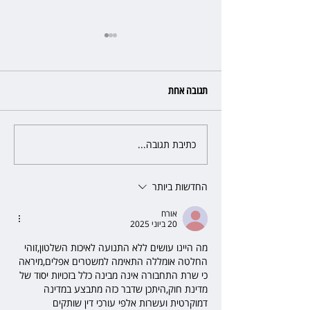
תגובה אחת
כתיבת תגובה...
פרקליטת מחוז חיפה בדרך
לפרישה: תקבל יותר ממיליון שקל
מהמדינה
החדשות ביותר
אורח
20 ביוני 2025
מה היינו עושים ללא התנועה לאיכות השלטון,זוהי 
החלטה אומללה התאימה למשטרים אפלים,מיראה 
כי שרת התחבורה אינה מבינה כלל בזכויות יסוד של 
מדינת חוק,היתכן שדבר כזה מתבצע במדינה 
דמוקרטית ועשרות אלפי עורכי דין שותקים 