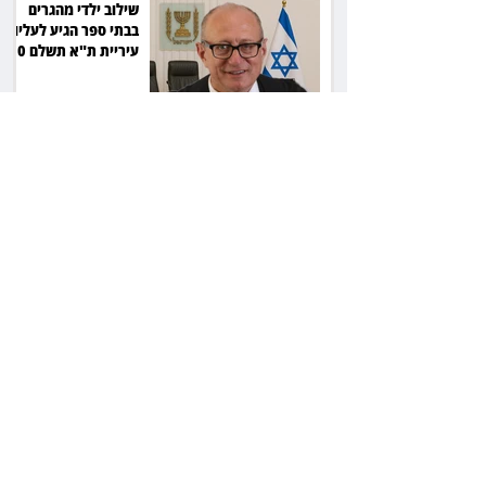
שילוב ילדי מהגרים
בבתי ספר הגיע לעליון:
עיריית ת"א תשלם 30
אלף שקל הוצאות
אחרי הפסילה: גידי גוב
מגיע לפשרה בתאונה,
והפניקס תשלם כ־30
אלף שקל
תכנים מגיל 18 בשעות
היום: לקוחות הוט
יקבלו פיצוי ב־4 מיליון
שקל