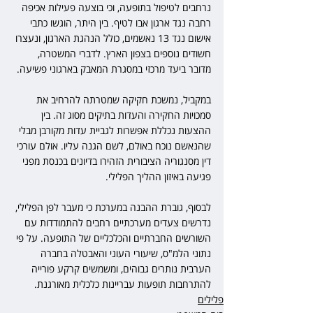
נרחבים לטיפול בתופעה, וכי בוצעה פעילות אכיפה 
רחבה נגד ארגון אבו לטיף. בין היתר, הוגשו כתבי 
אישום נגד 13 נאשמים, כולל הנהגת הארגון, ונעצרו 
חשודים נוספים בצפון הארץ. לדברי המשטרה, 
מדובר ביעד מרכזי במסגרת המאבק בארגוני פשיעה.
במקביל, נמשכת חקיקה שמטרתה להרחיב את 
סמכויות החקירה והעדות בתיקים מסוג זה. בין 
ההצעות נכללת אפשרות לגביית עדות מקורבן מבלי 
שהנאשם נוכח באולם, לשם הגנה עליו. אולם עורכי 
דין מסנגוריה הציבורית הזהירו בדיונים בכנסת מפני 
פגיעה באיזון ההליך הפלילי.
לבסוף, גוברת ההבנה במערכת כי מעבר לפן הפלילי, 
נדרשים צעדים מערכתיים רחבים להתמודדות עם 
השורשים החברתיים והכלכליים של התופעה. על פי 
נתוני הלמ"ס, שיעורי העוני והאבטלה בחברה 
הערבית נותרים גבוהים, ומשמשים קרקע פורייה 
להתרחבות תופעות עבריינות כלכלית מאורגנת.  
פלילים