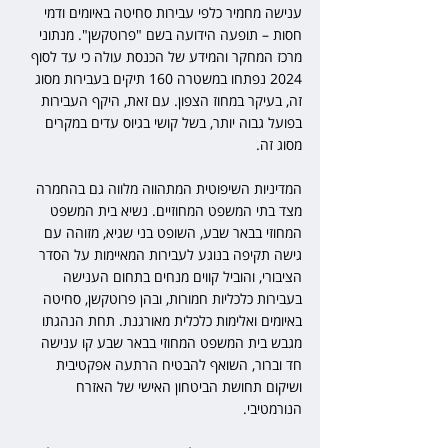
ענישה מחמיר כלפי עבירות סחיטה באיומים ודמי 
חסות – תופעה הידועה בשם "פרוטקשן". מנתוני 
מרכז המחקר והמידע של הכנסת עולה כי עד לסוף 
2024 נפתחו במשטרה 160 תיקים בעבירות מסוג 
זה, בעיקר במחוז הצפון. עם זאת, היקף העבירות 
בפועל גבוה יותר, בשל קושי בגיוס עדים במקרים 
מסוג זה.
המדיניות השיפוטית המתהווה מלווה גם בהחמרה 
מצד בתי המשפט המחוזיים. נשיא בית המשפט 
המחוזי בבאר שבע, השופט בני שגיא, מזוהה עם 
גישה תקיפה בנוגע לעבירות המאיימות על הסדר 
הציבורי, והוביל קווים מנחים בתחום הענישה 
בעבירות כלכליות חמורות, ובהן פרוטקשן, סחיטה 
באיומים ואלימות כלכלית מאורגנת. תחת הנהגתו 
מגבש בית המשפט המחוזי בבאר שבע קו ענישה 
חד וברור, השואף להבטיח הרתעה אפקטיבית 
ושיקום תחושת הביטחון האישי של האזרח 
הנורמטיבי.