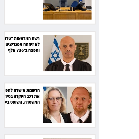
ב־150 אלף שקל
רשת המרפאות "טרם"
לא זיהתה אפנדיציט -
ותפצה ב־736 אלף
שקל
הרשמת אישרה לתפוס
את רכב היוקרה בסיוע
המשטרה, השופט ביטל
את המהלך