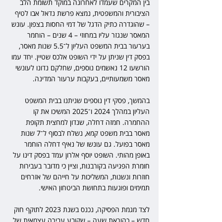
בין המקרים שעמדו לאחרונה במוקד תשומת הלב 
הציבורית והמשפטית, נמצא פרשת נדאל אבו לטיף 
– שהוגדרה כתיק הדגל של דמי החסות בצפון. עונש 
המאסר שנגזר עליו במחוזי – 4 שנים – הוחמר 
בערעור בבית המשפט העליון ל־5.5 שנות מאסר, 
בפסק דין שניתן על ידי השופט אלכס שטיין. יחד עמו 
הורשעו 12 נאשמים נוספים, שחלקם נדונו לעונשי 
מאסר משמעותיים, בעקבות ערעור המדינה.
בהמשך, פסקי דין נוספים שניתנו בבית המשפט 
העליון במהלך 2024 ו־2025 המשיכו את קו 
ההחמרה. חמזה דחלה, שנדון למחצית תקופת 
מאסר בבית משפט קמא, נשלח לבסוף ל־7 שנות 
מאסר בפועל. גם עונשו של נאיף דחלה הוחמר 
באופן מהותי. השופט יוסף אלרון עמד בפסק דינו על 
חומרת הפגיעה בקורבנות, וציין כי מדובר בעבירות 
חוזרות ונשנות, המשליכות על חייהם של אזרחים 
תמימים ופוגעות בתחושת הביטחון האישי.
לצד מגמת הפסיקה, נכנס בשנת 2023 לתוקף חוק 
חדש – כהוראת שעה – שקובע עבירה עצמאית של 