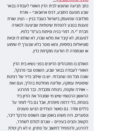
כתב תביעה שהוגש לבית הדין האזורי לעבודה בבאר 
שבע מטעם התובע, דניס אראבאג'י – אזרח 
מולדובה שהועסק בישראל כעובד בניין – הציג שורת 
טענות בנוגע להפרות שיטתיות שביצעה לכאורה 
חברת "י.ח. דמרי בניה ופיתוח בע"מ" כלפיו. 
לטענתו, לא קיבל את מלוא שכרו, לא שולמו לו זכויות 
סוציאליות בסיסיות, והוא פוטר בלא שנערך לו שימוע 
או שנמסרה לו הודעה מוקדמת כדין.
האולם בו מתנהלים הדיונים בפני נשיא בית הדין 
האזורי לעבודה בבאר שבע, השופט צבי פרנקל, 
שונה מכל מה שהכרתי. יש בו שילוב נדיר של רצינות 
שיפוטית עמוקה, שליטה מוחלטת בהליך, ועם זאת 
– אווירה שקטה, נינוחה ומכבדת. כבר מהרגע 
הראשון הרגשתי שיש מי שמנהל את הדיון ביד 
בוטחת, בלי דרמה מיותרת, אבל גם בלי לוותר על 
כללים וסדר. גם כאשר הצדדים הגיעו טעונים 
ונסערים, היה משהו באופן שבו השופט פרנקל דיבר, 
הקשיב והביט בעיניים – שגרם לכולם לשחרר, 
להירגע, ולהתחיל לחשוב על פתרון. זו לא רק יכולת 