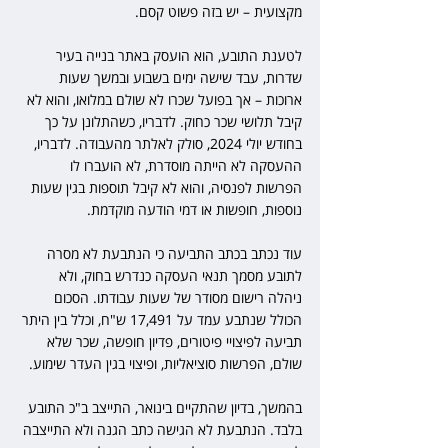
מקצועית – יש בזה פשוט קסם.
לטענת התובע, הוא הועסק באתר בנייה בעיר 
שדרות, עבד שישה ימים בשבוע ובמשך שעות 
ארוכות – אך בפועל שכרו לא שולם במלואו, והוא לא 
קיבל תלושי שכר כחוק. לדבריו, כשהתלונן על כך 
בחודש יולי 2024, סולק לאלתר מהעבודה. לדבריו, 
ההעסקה לא הייתה מוסדרת, לא הועברו לו 
הפרשות לפנסיה, והוא לא קיבל תוספות בגין שעות 
נוספות, חופשות או דמי הודעה מוקדמת.
עוד נכתב בכתב התביעה כי הנתבעת לא מסרה 
לתובע מסמך תנאי העסקה כנדרש בחוק, ולא 
ניהלה רישום מסודר של שעות עבודתו. הסכום 
הכולל שנתבע עמד על 17,491 ש"ח, וכלל בין היתר 
תביעה לפיצויי פיטורים, פדיון חופשה, שכר שלא 
שולם, הפרשות סוציאליות, ופיצוי בגין העדר שימוע.
בהמשך, בדיון שהתקיים בינואר, התייצב ב"כ התובע 
בלבד. הנתבעת לא הגישה כתב הגנה ולא התייצבה 