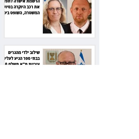
הרשמת אישרה לתפוס
את רכב היוקרה בסיוע
המשטרה, השופט ביטל
את המהלך
שילוב ילדי מהגרים
בבתי ספר הגיע לעליון:
עיריית ת"א תשלם 30
אלף שקל הוצאות
אחרי הפסילה: גידי גוב
מגיע לפשרה בתאונה,
והפניקס תשלם כ־30
אלף שקל