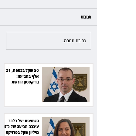
תגובות
כתיבת תגובה...
השופטת יעל בלכר עיכבה תביעה
את חדשות 12 ועמרי מניב ב־150
של כ־40 מיליון שקל בפרויקט
סולארי
50 שקל בכספת, 21
אלף בתביעה:
בריקסטון דורשת
תשלום על עיכוב בפינוי
השופטת יעל בלכר
עיכבה תביעה של כ־40
מיליון שקל בפרויקט