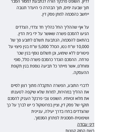
לדיון. השופט פרנקל הורה לנתבעת למסור הסבר 
תוך שבעה ימים, תוך הבהרה כי היעדר תגובה 
ייחשב כהסכמה למתן פסק דין.
על אף שההליך החל כהליך חד צדדי, הצדדים 
הגיעו להסכם פשרה שאושר על ידי בית הדין. 
בהתאם להסכמה, הנתבעת תשלם לתובע סך של 
10,000 ש"ח נטו, הכולל 5,000 ש"ח בגין פיצוי על 
פיטורים ללא שימוע, וכן תשלום נוסף בגין שכר 
טרחה. ההסכם הוגדר כהסכם פשרה כולל, סופי 
ומוחלט, אשר מייתר כל תביעה נוספת בגין תקופת 
ההעסקה.
לדברי התובע, הפשרה התקבלה מתוך רצון לסיים 
את ההליך במהירות, למרות שלא שיקפה לטענתו 
את מלוא זכויותיו. השופט צבי פרנקל העניק להסכם 
תוקף של פסק דין, וציין בפרוטוקול כי יש לברך על כך 
שהצדדים בחרו בדרך יעילה, עניינית 
ושיפוטית-חסכונית לפתרון הסכסוך.
דיני עבודה
בשם החוק קטנות