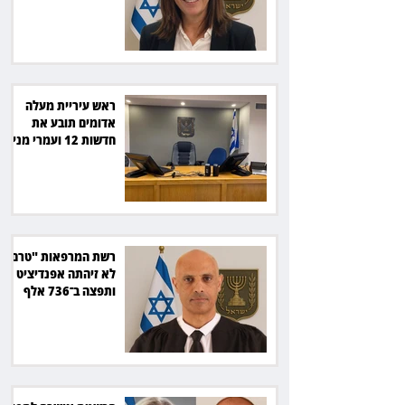
סולארי
ראש עיריית מעלה
אדומים תובע את
חדשות 12 ועמרי מניב
ב־150 אלף שקל
רשת המרפאות "טרם"
לא זיהתה אפנדיציט -
ותפצה ב־736 אלף
שקל