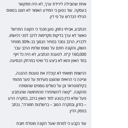
אחת שהובילה לירידת ערך, לא היה מתקשר 
בעסקה. עוד נטען כי המידע האמור לא הוצג בטופס 
הגילוי הנדרש על פי דין.
הנתבע, אביחי נחמן, טען מנגד כי הקונה התרשל 
כאשר לא ערך בדיקות מקדימות לרכב לפני רכישתו. 
לדבריו, הרכב נמכר במחיר הנמוך בכ-30% ממחיר 
השוק, והקונה חתם על טופס שלפיו הרכב עבר 
160,000 ק"מ. לטענת הנתבע, לא היה כל זיוף 
במד האוץ והוא לא ביצע כל שינוי במרחק הנסיעה.
הרשמת חמאתי לא קיבלה את טענות ההגנה, 
וציינה כי הראיות שהוצגו מעידות על פער מהותי 
בקילומטראז' וכן על כשלים נוספים שהוסתרו 
מהקונה. "קשה להשתחרר מהתחושה שהנתבע 
פעל שלא כדין בנוגע למד האוץ ברכב, במקרה הרע 
– בזדון, ובמקרה הטוב – ברשלנות חמורה", נכתב 
בפסק הדין.
עוד נקבע כי למרות שעל הקונה מוטלת חובת 