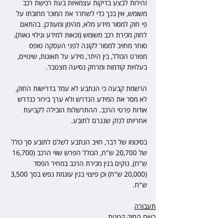
זהירות לבצע בדיקות עצמאיות בעת רכישת רכב 
משומש, אין בכך כדי לשחרר את המוכר מחובתו על 
פי חוק למסור מידע מלא, מהימן ומעודכן. בהתאם 
לחוק מכירת רכב משומש (זכאות למידע וגילוי נאות), 
סוחר מחויב למסור לקונה לפני העסקה טופס 
מפורט הכולל, בין היתר, מידע על תאונות, שינויים, 
בעלויות קודמות ומרחק נסיעה מצטבר.
הרשמת קבעה כי הנתבע לא עמד בדרישות החוק, 
לא מסר את המידע הנדרש ולא ערך בירור כנדרש 
אודות פרטי הרכב. ההתרשלות הובילה לקביעת 
אחריותו לנזק שנגרם לתובע.
בסיכומו של דבר, חויב הנתבע לשלם לתובע סך כולל 
של 20,700 ש"ח, הכולל הפרש שווי הרכב (16,700 
ש"ח), נזקים בגין מכירת הרכב במחיר הפסד 
(20,000 ש"ח) וכן פיצוי בגין עוגמת נפש בסך 3,500 
ש"ח.
תעבורה
בשם החוק קטנות