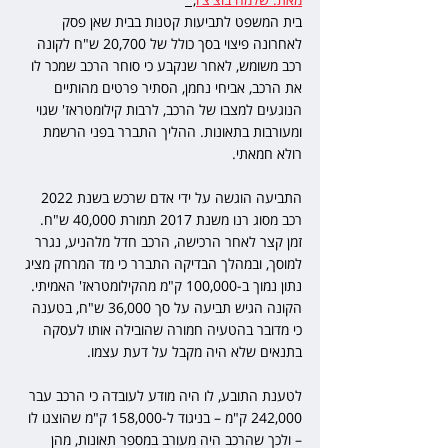
בית המשפט לתביעות קטנות בבית שאן פסק 
לאחרונה פיצוי בסך כולל של 20,700 ש"ח לקונה 
רכב משומש, לאחר שנקבע כי סוחר הרכב שמכר לו 
את הרכב, אביחי נחמן, הסתיר פרטים מהותיים 
הנוגעים למצבו של הרכב, לרבות קילומטראז' שגוי 
ומעורבות בתאונות. ההליך התברר בפני הרשמת 
רולא חמאתי.
התביעה הוגשה על ידי אדם שרכש בשנת 2022 
רכב מסוג רנו משנת 2017 תמורת 40,000 ש"ח. 
זמן קצר לאחר הרכישה, הרכב חדל מלהניע, נגרר 
למוסך, ובמהלך הבדיקה התברר כי מד המרחק מציג 
נתון נמוך ב-100,000 ק"מ מהקילומטראז' האמיתי. 
הקונה הגיש תביעה על סך 36,000 ש"ח, בטענה 
כי מדובר בהטעיה חמורה שהובילה אותו לעסקה 
בתנאים שלא היה מקבל על דעת עצמו.
לטענת התובע, לו היה מודע לעובדה כי הרכב עבר 
242,000 ק"מ – בניגוד ל-158,000 ק"מ שהוצגו לו 
– ולכך שהרכב היה מעורב במספר תאונות, מהן 