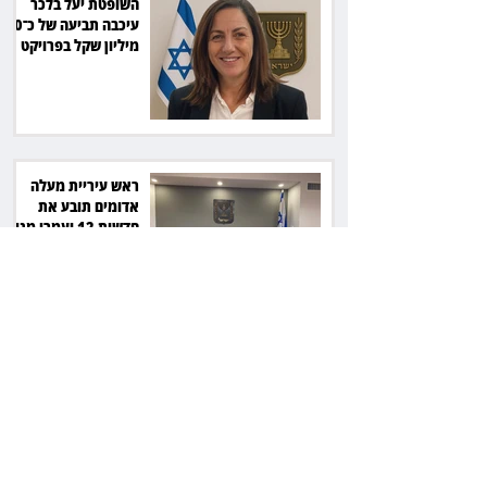
השופטת יעל בלכר
עיכבה תביעה של כ־40
מיליון שקל בפרויקט
סולארי
ראש עיריית מעלה
אדומים תובע את
חדשות 12 ועמרי מניב
ב־150 אלף שקל
רשת המרפאות "טרם"
לא זיהתה אפנדיציט -
ותפצה ב־736 אלף
שקל