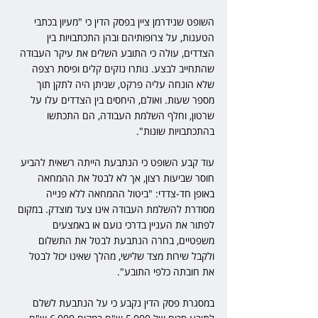
השופט שנידרמן ציין בפסק הדין כי "מעיון בכתבי 
הטענות, על צרופותיהם ובהן התכתבויות בין 
הצדדים, עולה כי התובע השלים את עיקר העבודה 
שהתחייב לבצע. נותרו נזקים קלים ופיסת רצפה 
שלא הונחה עליה פרקט, שניתן היה לתקן תוך 
מספר שעות. ואולם, היחסים בין הצדדים עלו על 
שרטון, וחלף השלמת העבודה, הם התכתשו 
בהתכתבויות שונות". 
עוד קבע השופט כי הנתבעת הייתה רשאית להביע 
חוסר שביעות רצון, אך לא לבטל את ההמחאה 
באופן חד-צדדי: "ביטול ההמחאה ללא פנייה 
מסודרת להשלמת העבודה אינו צעד מוצדק. במקום 
לפתור את העניין בדרכי נועם או באמצעים 
משפטיים, בחרה הנתבעת לבטל את התשלום 
ולקבל שירות מצד שלישי, מהלך שאינו יכול לבטל 
את חובתה כלפי התובע". 
במסגרת פסק הדין נקבע כי על הנתבעת לשלם 