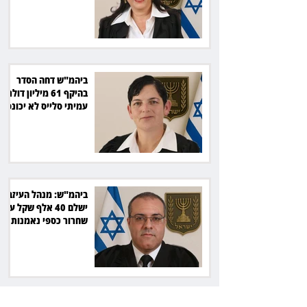
שקל
ביהמ"ש דחה הסדר
בהיקף 61 מיליון דולר:
עמיתי סלייס לא יכונסו
להצבעה
ביהמ"ש: מנהל העיזבון
ישלם 40 אלף שקל על
שחרור כספי נאמנות