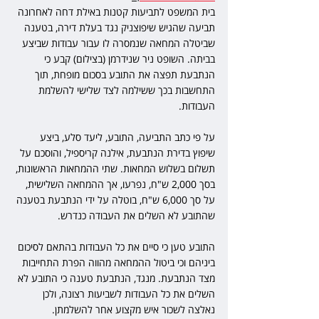
בית המשפט לתביעות קטנות באילת דחה לאחרונה 
תביעה שהגיש שיפוצניק נגד בעלת דירה, בטענה 
שביטלה המחאה שנמסרה לו עבור עבודות שביצע 
בביתה. השופט ניר שנידרמן (בצילום) קבע כי 
הנתבעת תפצה את התובע בסכום מופחת, תוך 
התחשבות בכך ששילמה לצד שלישי להשלמת 
העבודות. 
על פי כתב התביעה, התובע, ליעד סלע, ביצע 
שיפוץ בדירת הנתבעת, אילנה קריספיל, והוסכם על 
תשלום בשלוש המחאות. שתי ההמחאות הראשונות, 
בסך 2,000 ש"ח, נפרעו, אך ההמחאה השלישית, 
על סך 6,000 ש"ח, בוטלה על ידי הנתבעת בטענה 
שהתובע לא השלים את העבודה כנדרש. 
התובע טען כי סיים את כל העבודות בהתאם לסיכום 
ביניהם וכי ביטול ההמחאה מהווה הפרת התחייבות 
מצד הנתבעת. מנגד, הנתבעת טענה כי התובע לא 
השלים את כל העבודות לשביעות רצונה, ולכן 
נאלצה לשכור איש מקצוע אחר להשלמתן. 