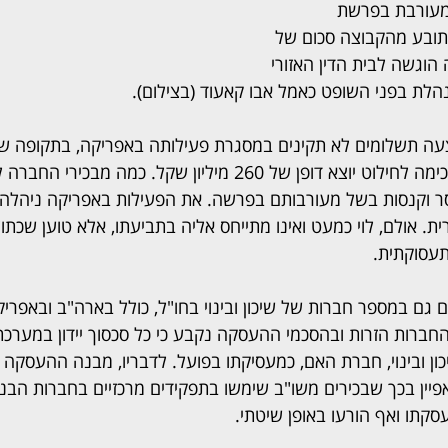
מעורבת בפרשת 
תובע מהקבוצה סכום של 
ה הוגשה לבית הדין האזורי 
הלת בפני השופט כאמל אבו קאעוד (בצילום).
 ביצעה תשלומים לא תקינים במסגרת פעילותה באפריקה, בתקופה ש
בבעלות שרי אריסון, והסכימה לחילוט יוצא דופן של 260 מיליון שקל. כ
Inte השווייצרית. אולם, לוי כמעט ואינו מתייחס אליה בתביעתו, אלא טוען ש
תעסוקתית.
 גם במספר חברות של שיכון ובינוי בחו"ל, כולל בארה"ב ובאפריק
חברות הזרות ובהסכמי ההעסקה נקבע כי כל סכסוך יידון במערכ
ון ובינוי, חברת האם, כמעסיקתו בפועל. לדבריו, מבנה ההעסקה 
פיין בכך שבכירים משו"ב שימשו בתפקידים מרכזיים בחברות הבנו
קתו ואף הורעו באופן שיטתי.