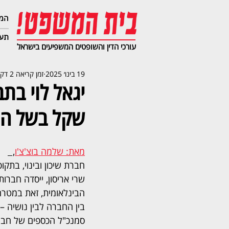
המג
תעב
עורכי הדין והשופטים המשפיעים בישראל
19 בינו׳ 2025
זמן קריאה 2 דקות
שקל בשל התע
מאת: שלמה בוצ'צ'ו
,  
חברת שיכון ובינוי, בתק
שרי אריסון, ייסדה חברו
הבינלאומית, זאת במטרה
בין החברה לבין נושיה – 