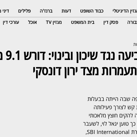
זין הדיגיטלי
כבוד השופט
דעות
ברנז'ה
פלילים
דיני
ורה
פסק דין
בית המשפט
מגזין TV
אוכל
עורכי דין
יגאל לוי בת
מרות מצד ירון דונסקי
ופה שבה הייתה בבעלות 
ת קש לצורך פעילותה 
 להקים חוצץ מלאכותי 
כך טוען יגאל לוי, לשעבר 
סמנכ"ל הכספים של חברת SBI International, 