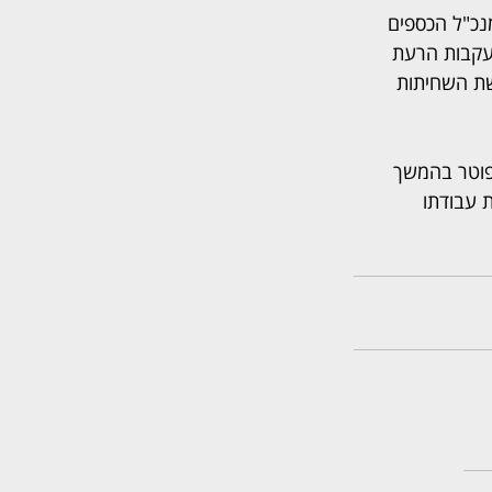
כספים של שיכון ובינוי ארה"ב בין השנים 2015 ל-2020, וכסמנכ"ל הכספים 
ו בארה"ב בעקבות הרעת 
שת השחיתות 
נסקי, שפוטר בהמשך 
 עבודתו 